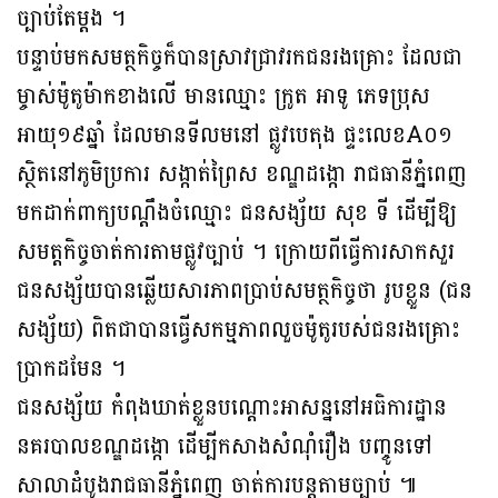
ច្បាប់តែម្ដង ។
បន្ទាប់មកសមត្ថកិច្ចក៏បានស្រាវជ្រាវរកជនរងគ្រោះ ដែលជា
ម្ចាស់ម៉ូតូម៉ាកខាងលើ មានឈ្មោះ ក្រូត អាទូ ភេទប្រុស
អាយុ១៩ឆ្នាំ ដែលមានទីលមនៅ ផ្លូវបេតុង ផ្ទះលេខA០១
ស្ថិតនៅភូមិប្រការ សង្កាត់ព្រៃស ខណ្ឌដង្កោ រាជធានីភ្នំពេញ
មកដាក់ពាក្យបណ្ដឹងចំឈ្មោះ ជនសង្ស័យ សុខ ទី ដើម្បីឱ្យ
សមត្តកិច្ចចាត់ការតាមផ្លូវច្បាប់ ។ ក្រោយពីធ្វើការសាកសួរ
ជនសង្ស័យបានឆ្លើយសារភាពប្រាប់សមត្ថកិច្ចថា រូបខ្លួន (ជន
សង្ស័យ) ពិតជាបានធ្វើសកម្មភាពលួចម៉ូតូរបស់ជនរងគ្រោះ
ប្រាកដមែន ។
ជនសង្ស័យ កំពុងឃាត់ខ្លួនបណ្ដោះអាសន្ននៅអធិការដ្ឋាន
នគរបាលខណ្ឌដង្កោ ដេីម្បីកសាងសំណុំរឿង បញ្ចូនទៅ
សាលាដំបូងរាជធានីភ្នំពេញ ចាត់ការបន្តតាមច្បាប់ ៕