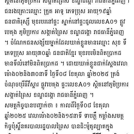
ស្ថិតនៅភូមិប្រការ សង្កាត់ព្រៃស ខណ្ឌដង្កោ រាជធានីភ្នំពេញ។
ជនរងគ្រោះឈ្មោះ ក្រូត អាទូ ភេទប្រុស អាយុ១៩ឆ្នាំ
ជនជាតិរុស្សី មុខរបរនៅផ្ទះ ស្នាក់នៅផ្ទះជួលលេខA០១ ផ្លូវ
បេតុង ភូមិប្រការ សង្កាត់ព្រៃស ខណ្ឌដង្កោ រាជធានីភ្នំពេញ
។ ចំណែកជនសង្ស័យម្នាក់ដែលឃាត់ខ្លួនមានឈ្មោះ សុខ ទី
ភេទប្រុស អាយុ៣០ឆ្នាំ ជនជាតិខ្មែរ មុខរបរមិនពិតប្រាកដ
មានទីលំនៅមិនពិតប្រាកដ ។ ដោយឃាត់ខ្លួនជាក់ស្តែងវេលា
ម៉ោង០២និង៣០នាទី ថ្ងៃទី០៨ ខែតុលា ឆ្នាំ២០២៥ ត្រង់
ចំណុចបុរីធីវីស្ដារ ផ្លូវបេតុង ផ្ទះលេខA០១ ស្ថិតនៅភូមិប្រការ
សង្កាត់ព្រៃស ខណ្ឌដង្កោ រាជធានីភ្នំពេញ ។
សមត្ថកិច្ចបានបញ្ចាក់ថា ៖ កាលពីថ្ងៃទី០៨ ខែតុលា
ឆ្នាំ២០២៥ វេលាម៉ោង០២និង១៥នាទី ទាបភ្លឺ កម្លាំងសមត្ថ
កិច្ចប៉ុស្ដិ៍នគរបាលរដ្ឋបាលព្រៃស បានជិះម៉ូតូល្បាតក្នុង