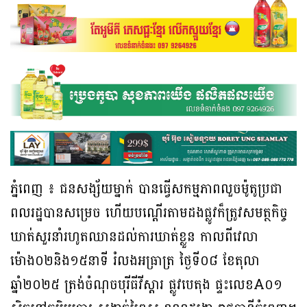
ភ្នំពេញ ៖ ជនសង្ស័យម្នាក់ បានធ្វេីសកម្មភាពលួចម៉ូតូប្រជា
ពលរដ្ឋបានសម្រេច ហេីយបណ្ដេីរតាមដងផ្លូវក៏ត្រូវសមត្ថកិច្ច
ឃាត់សួរនាំរហូតឈានដល់ការឃាត់ខ្លួន កាលពីវេលា
ម៉ោង០២និង១៥នាទី រំលងអធ្រាត្រ ថ្ងៃទី០៨ ខែតុលា
ឆ្នាំ២០២៥ ត្រង់ចំណុចបុរីធីវីស្ដារ ផ្លូវបេតុង ផ្ទះលេខA០១