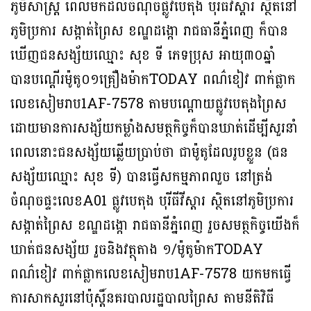
ភូមិសាស្ត្រ ពេលមកដល់ចំណុចផ្លូវបេតុង បុរីធីវីស្តារ ស្ថិតនៅ
ភូមិប្រការ សង្កាត់ព្រៃស ខណ្ឌដង្កោ រាជធានីភ្នំពេញ ក៏បាន
ឃើញជនសង្ស័យឈ្មោះ សុខ ទី ភេទប្រុស អាយុ៣០ឆ្នាំ
បានបណ្ដើរម៉ូតូ០១គ្រឿងម៉ាកTODAY ពណ៌ខៀវ ពាក់ផ្លាក
លេខសៀមរាប1AF-7578 តាមបណ្ដោយផ្លូវបេតុងព្រៃស
ដោយមានការសង្ស័យកម្លាំងសមត្ថកិច្ចក៏បានឃាត់ដើម្បីសួរនាំ
ពេលនោះជនសង្ស័យឆ្លើយប្រាប់ថា ជាម៉ូតូដែលរូបខ្លួន (ជន
សង្ស័យឈ្មោះ សុខ ទី) បានធ្វើសកម្មភាពលួច នៅត្រង់
ចំណុចផ្ទះលេខA01 ផ្លូវបេតុង បុរីធីវីស្ដារ ស្ថិតនៅភូមិប្រការ
សង្កាត់ព្រៃស ខណ្ឌដង្កោ រាជធានីភ្នំពេញ រួចសមត្ថកិច្ចយើងក៏
ឃាត់ជនសង្ស័យ រួចនិងវត្ថុតាង ១/ម៉ូតូម៉ាកTODAY
ពណ៌ខៀវ ពាក់ផ្លាកលេខសៀមរាប1AF-7578 យកមកធ្វើ
ការសាកសួរនៅប៉ុស្ដិ៍នគរបាលរដ្ឋបាលព្រៃស តាមនីតិវិធី