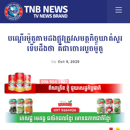
បណ្ដេីរម៉ូតូតាមដងផ្លូវត្រូវសមត្ថកិច្ចឃាត់សួរ
ទេីបដឹងថា គឺជាចោរលួចម៉ូតូ
On
Oct 9, 2025