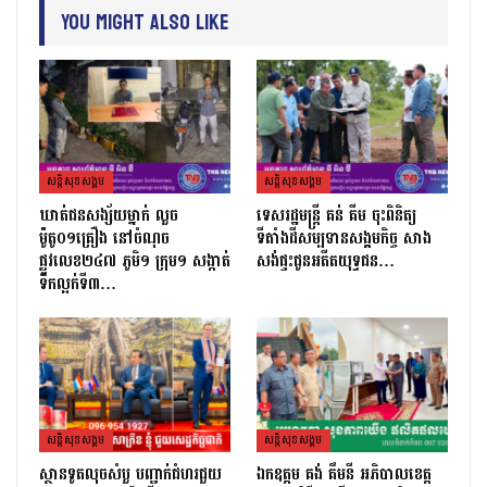
You Might Also Like
សន្តិសុខសង្គម
សន្តិសុខសង្គម
ឃាត់ជនសង្ស័យម្នាក់ លួច
ទេសរដ្ឋមន្រ្តី គន់ គីម ចុះពិនិត្យ
ម៉ូតូ០១គ្រឿង នៅចំណុច
ទីតាំងដីសម្បទានសង្គមកិច្ច សាង
ផ្លូវលេខ២៤៧ ភូមិ១ ក្រុម១ សង្កាត់
សង់ផ្ទះជូនអតីតយុទ្ធជន…
ទឹកល្អក់ទី៣…
សន្តិសុខសង្គម
សន្តិសុខសង្គម
ស្ថានទូតលុចសំបួ បញ្ជាក់ជំហរជួយ
ឯកឧត្តម គង់ គឹមនី អភិបាលខេត្ត