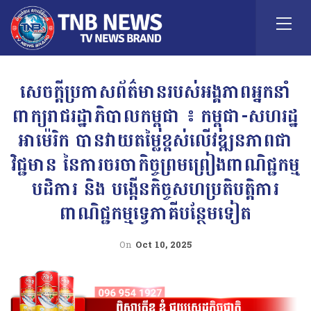
សេចក្តីប្រកាសព័ត៌មានរបស់អង្គភាពអ្នកនាំ
ពាក្យរាជរដ្ឋាភិបាលកម្ពុជា ៖ កម្ពុជា-សហរដ្ឋ
អាម៉េរិក បានវាយតម្លៃខ្ពស់លើវឌ្ឍនភាពជា
វិជ្ជមាន នៃការចរចាកិច្ចព្រមព្រៀងពាណិជ្ជកម្ម
បដិការ និង បង្កើនកិច្ចសហប្រតិបត្តិការ
ពាណិជ្ជកម្មទ្វេភាគីបន្ថែមទៀត
On
Oct 10, 2025