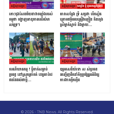
សន្តិសុខសង្គម
សន្តិសុខសង្គម
កោះកុងសែនជ័យនាវាចម្បាំងរបស់
តារាសម្ដែង ទ្រី សក្កដា បើកស្ថិត
កម្ពុជា បង្ហាញអានុភាពលើលំហ
ក្រោមឥទ្ធិពលគ្រឿងញៀន កិនក្មេង
សមុទ្រ។
ស្រីម្នាក់ស្លាប់ និងម្ដាយ…
សន្តិសុខសង្គម
សន្តិសុខសង្គម
ករណីឃាតកម្ម ! ប្ដីចាក់សម្លាប់
ឧត្តមសេនីយ៍ទោ ស សំបូរធន
ប្រពន្ធ នៅស្រុកត្រាំកក់ ខេត្តតាកែវ
អញ្ជើញដឹកនាំកិច្ចប្រជុំត្រួតពិនិត្យ​
ជនដៃដល់ជាប្ដី…
ការងារហ្វឹកហ្វឺន
© 2026 - TNB News. All Rights Reserved.