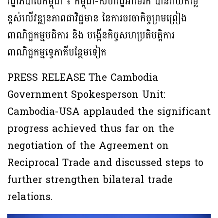
រដ្ឋាភិបាលកម្ពុជា ៖ កម្ពុជា-សហរដ្ឋអាម៉េរិក បានវាយតម្លៃ
ខ្ពស់លើវឌ្ឍនភាពជាវិជ្ជមាន នៃការចរចាកិច្ចព្រមព្រៀង
ពាណិជ្ជកម្មបដិការ និង បង្កើនកិច្ចសហប្រតិបត្តិការ
ពាណិជ្ជកម្មទ្វេភាគីបន្ថែមទៀត
PRESS RELEASE The Cambodia
Government Spokesperson Unit:
Cambodia-USA applauded the significant
progress achieved thus far on the
negotiation of the Agreement on
Reciprocal Trade and discussed steps to
further strengthen bilateral trade
relations.