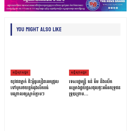
You Might Also Like
សន្តិសុខសង្គម
សន្តិសុខសង្គម
យុវជនម្នាក់ ជិះម៉ូតូលឿនពេកជ្រុល
ទេសរដ្ឋមន្រ្តី គន់ គីម នឹងលើក
ទៅបុករថយន្តកំពុងបើកបត់
គម្រោងជួយជួសជុលផ្ទះអតីតយុទ្ធជន
បណ្តាលឲ្យស្លាប់ភ្លាមៗ
ទ្រុឌទ្រោម…