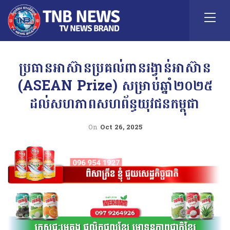
ប្រធានអាស៊ានប្រគល់ពានរង្វាន់អាស៊ាន
(ASEAN Prize) សម្រាប់ឆ្នាំ២០២៥
ដល់សហភាពសហព័ន្ធយុវជនកម្ពុជា
On
Oct 26, 2025