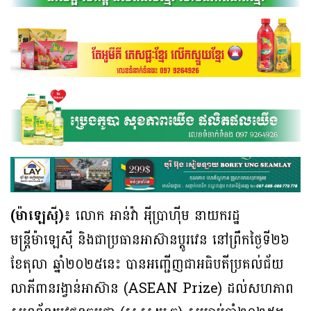
(ម៉ាឡេស៉ី)៖
លោក អាន់វ៉ា អ៉ីប្រាហ៉ីម នាយករដ្ឋ
មន្ត្រីម៉ាឡេស៉ី និងជាប្រធានអាស៊ានប្តូរវេន នៅព្រឹកថ្ងៃទី២៦
ខែតុលា ឆ្នាំ២០២៥នេះ បានអញ្ជើញជាអធិបតីប្រគល់ជ័យ
លាភីពានរង្វាន់អាស៊ាន (ASEAN Prize) ដល់សហភាព