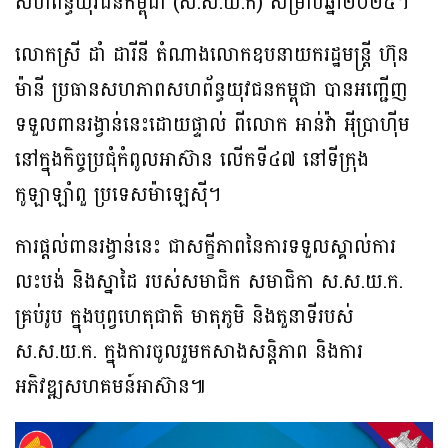
សហព័ន្ធយុវជនកម្ពុជា (ស.ស.យ.ក) សម្រាប់ឆ្នាំ២០២៥។
លោកស្រី ដាំ ដារីនី តំណាងលោកឧបនាយករដ្ឋមន្ត្រី ហ៊ុន
ម៉ានី ប្រធានសហភាពសហព័ន្ធយុវជនកម្ពុជា បានអញ្ជើញ
ទទួលពានរង្វាន់នេះដោយផ្ទាល់ ពីលោក អាន់វ៉ា អ៉ីប្រាហ៉ីម
នៅក្នុងកិច្ចប្រជុំកំពូលអាស៊ាន លើកទី៤៧ នៅទីក្រុង
កូឡាឡាំពួ ប្រទេសម៉ាឡេស៉ី។
ការផ្តល់ពានរង្វាន់នេះ ជាសក្ខីភាពនៃការទទួលស្គាល់ការ
លះបង់ និងស្នាដៃ របស់សមាជិក សមាជិកា ស.ស.យ.ក.
គ្រប់រូប ក្នុងបុព្វហេតុជាតិ មាតុភូមិ និងតួនាទីរបស់
ស.ស.យ.ក. ក្នុងការចូលរួមកសាងសន្តិភាព និងការ
អភិវឌ្ឍសហគមន៍អាស៊ាន៕