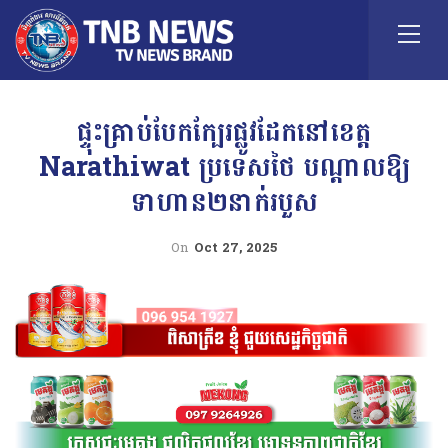
ផ្ទុះគ្រាប់បែកក្បែរផ្លូវដែកនៅខេត្ត
Narathiwat ប្រទេសថៃ បណ្តាលឱ្យ
ទាហាន២នាក់របួស
On
Oct 27, 2025