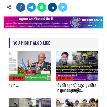
You Might Also Like
សន្តិសុខសង្គម
សន្តិសុខសង្គម
កម្ពុជា…
តេីមកពីគេអ្នកល្បីឈ្មោះ​ ឫមកពីគេ
ជាអ្នកមានលុយច្រេីន​…