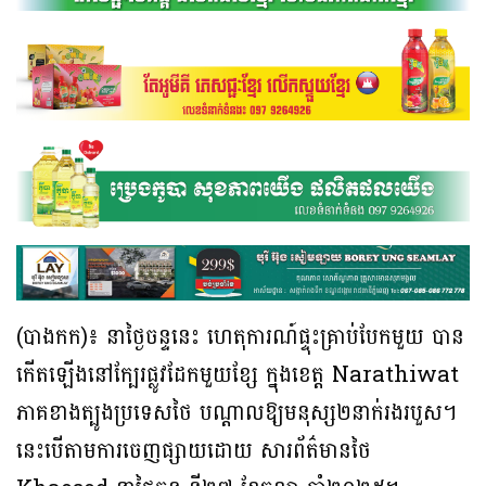
(បាងកក)៖ នាថ្ងៃចន្ទនេះ ហេតុការណ៍ផ្ទុះគ្រាប់បែកមួយ បាន
កើតឡើងនៅក្បែរផ្លូវដែកមួយខ្សែ ក្នុងខេត្ត Narathiwat
ភាគខាងត្បូងប្រទេសថៃ បណ្តាលឱ្យមនុស្ស២នាក់រងរបួស។
នេះបើតាមការចេញផ្សាយដោយ សារព័ត៌មានថៃ