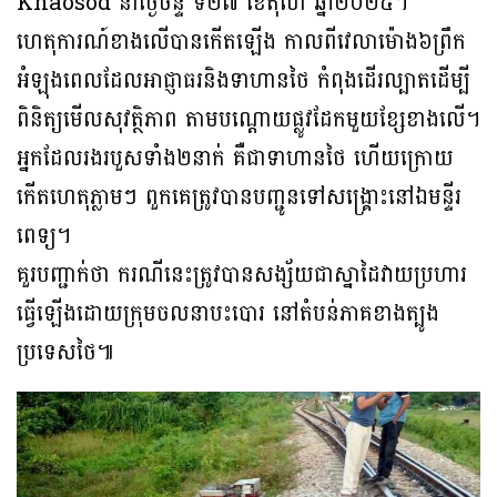
Khaosod នាថ្ងៃចន្ទ ទី២៧ ខែតុលា ឆ្នាំ២០២៥។
ហេតុការណ៍ខាងលើបានកើតឡើង កាលពីវេលាម៉ោង៦ព្រឹក
អំឡុងពេលដែលអាជ្ញាធរនិងទាហានថៃ កំពុងដើរល្បាតដើម្បី
ពិនិត្យមើលសុវត្ថិភាព តាមបណ្តោយផ្លូវដែកមួយខ្សែខាងលើ។
អ្នកដែលរងរបួសទាំង២នាក់ គឺជាទាហានថៃ ហើយក្រោយ
កើតហេតុភ្លាមៗ ពួកគេត្រូវបានបញ្ជូនទៅសង្រ្គោះនៅឯមន្ទីរ
ពេទ្យ។
គួរបញ្ជាក់ថា ករណីនេះត្រូវបានសង្ស័យជាស្នាដៃវាយប្រហារ
ធ្វើឡើងដោយក្រុមចលនាបះបោរ នៅតំបន់ភាគខាងត្បូង
ប្រទេសថៃ៕