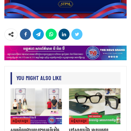
You Might Also Like
សន្តិសុខសង្គម
សន្តិសុខសង្គម
សមត្ថកិច្ចបង្ក្រាបបាន២ករណីទៀត
នៅស្វាយរៀង មានបេក្ខជន