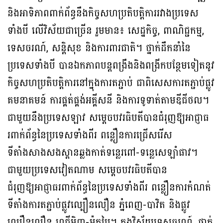
និងអាទិភាពពាក់ព័ន្ធនឹងកិច្ចសហប្រតិបត្តិការរវាងប្រទេស
ទាំងបី លើវិស័យជាច្រើន រួមមាន៖ សេដ្ឋកិច្ច, ពាណិជ្ជកម្ម,
ទេសចរណ៍, សន្តិសុខ និងការពារជាតិ។ ថ្នាក់ដឹកនាំនៃ
ប្រទេសទាំងបី បានឯកភាពបន្តពង្រឹងនិងពង្រីកបន្ថែមទៀតនូវ
កិច្ចសហប្រតិបត្តិការនៅក្នុងការតភ្ជាប់ ជាពិសេសការតភ្ជាប់ផ្លូវ
គមនាគមន៍ ការផ្គត់ផ្គង់អគ្គីសនី និងការទូទាត់តាមឌីជីថល។
ជាមួយនឹងប្រទេសឡាវ សម្ដេចបវរធិបតីបានជំរុញឱ្យអាជ្ញាធ
រពាក់ព័ន្ធនៃប្រទេសទាំងពីរ ពន្លឿនការជ្រើសរើស
ទីតាំងសាងសងស្ពានឆ្លងកាត់ទន្លេរពៅ-ទន្លេសេឡាំផាវ។
ជាមួយប្រទេសវៀតណាម សម្ដេចបវរធិបតីបាន
ជំរុញឱ្យអាជ្ញាធរពាក់ព័ន្ធនៃប្រទេសទាំងពីរ ពន្លឿនការកំណត់
ទីតាំងការតភ្ជាប់ផ្លូវល្បឿនលឿន ភ្នំពេញ-បាវិត និងផ្លូវ
ល្បឿនលឿន ហូជីមិញ-ម៉ុកបៃ។ ក្នុងវិស័យទេសចរណ៍, ថ្នាក់