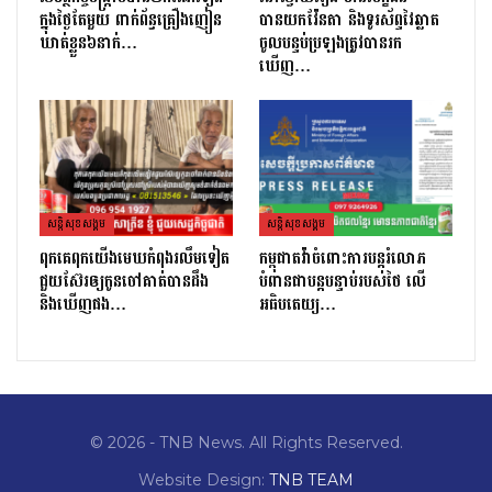
ក្នុងថ្ងៃតែមួយ ពាក់ព័ន្ធគ្រឿងញៀន
បានយកវ៉ែនតា និងទូរស័ព្ទវៃឆ្លាត
ឃាត់ខ្លួន៦នាក់…
ចូលបន្ទប់ប្រឡងត្រូវបានរក
ឃើញ…
សន្តិសុខសង្គម
សន្តិសុខសង្គម
ពុកគេពុកយេីងមេឃកំពុងរលឹមទៀត​
កម្ពុជាតវ៉ាចំពោះការបន្តរំលោភ
ជួយស៊ែរឲ្យកូនចៅគាត់បានដឹង
បំពានជាបន្តបន្ទាប់របស់ថៃ លើ
និងឃេីញផង…
អធិបតេយ្យ…
© 2026 - TNB News. All Rights Reserved.
Website Design:
TNB TEAM