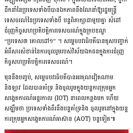
ដឹកនាំនៃប្រទេសទាំងបីបានឯកភាពនឹងណែនាំឱ្យរដ្ឋមន្ត្រី
ទេសចរណ៍នៃប្រទេសទាំងបី បន្តពិភាក្សាជាមួយគ្នា សំដៅ
ជំរុញកិច្ចសហប្រតិបត្តិការទេសចរណ៍ក្នុងក្របខណ្ឌ
“ប្រទេស៣ គោលដៅ១” ។ សម្តេចបវរធិបតីបានគូសបញ្ជាក់
អំពីសារសំខាន់នៃការចូលរួមរបស់វិស័យឯកជនក្នុងការជំរុញ
កិច្ចសហប្រតិបត្តិការទេសចរណ៍។
មុននឹងបញ្ចប់, សម្ដេចបវរធិបតីបានអរគុណវៀតណាម
និងឡាវ ដែលបានគាំទ្រ និងចូលរួមក្នុងយន្តការក្រុមអ្នក
សង្កេតការណ៍អន្តរកាល (IOT) នាពេលកន្លងមក ហើយ
សង្ឃឹមថា ប្រទេសទាំងពីរនឹងបន្តគាំទ្រនិង ចូលរួមនៅក្នុងយន្ត
ការក្រុមអ្នកសង្កេតការណ៍អាស៊ាន (AOT) បន្តទៀត៕