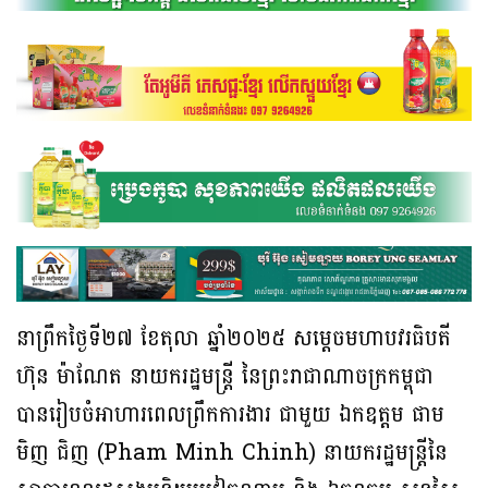
នាព្រឹកថ្ងៃទី២៧ ខែតុលា ឆ្នាំ២០២៥ សម្តេចមហាបវរធិបតី
ហ៊ុន ម៉ាណែត នាយករដ្ឋមន្រ្តី នៃព្រះរាជាណាចក្រកម្ពុជា
បានរៀបចំអាហារពេលព្រឹកការងារ ជាមួយ ឯកឧត្តម ផាម
មិញ ជិញ (Pham Minh Chinh) នាយករដ្ឋមន្រ្តីនៃ