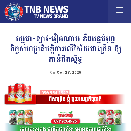
កម្ពុជា-ឡាវ-វៀតណាម នឹងបន្តជំរុញ
កិច្ចសហប្រតិបត្តិការលើវិស័យជាច្រើន ឱ្យ
កាន់ជិតស្និទ្ធ
On
Oct 27, 2025