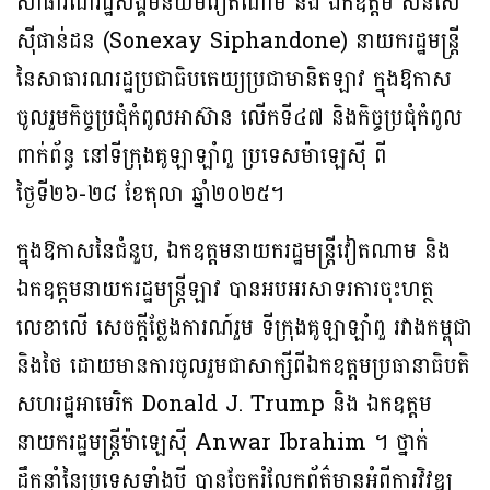
សាធារណរដ្ឋសង្គមនិយមវៀតណាម និង ឯកឧត្តម សនសៃ
ស៊ីផាន់ដន (Sonexay Siphandone) នាយករដ្ឋមន្រ្តី
នៃសាធារណរដ្ឋប្រជាធិបតេយ្យប្រជាមានិតឡាវ ក្នុងឱកាស
ចូលរួមកិច្ចប្រជុំកំពូលអាស៊ាន លើកទី៤៧ និងកិច្ចប្រជុំកំពូល
ពាក់ព័ន្ធ នៅទីក្រុងគូឡាឡាំពួ ប្រទេសម៉ាឡេស៊ី ពី
ថ្ងៃទី២៦-២៨ ខែតុលា ឆ្នាំ២០២៥។
ក្នុងឱកាសនៃជំនួប, ឯកឧត្តមនាយករដ្ឋមន្រ្តីវៀតណាម និង
ឯកឧត្តមនាយករដ្ឋមន្រ្តីឡាវ បានអបអរសាទរការចុះហត្ថ
លេខាលើ សេចក្តីថ្លែងការណ៍រួម ទីក្រុងគូឡាឡាំពួ រវាងកម្ពុជា
និងថៃ ដោយមានការចូលរួមជាសាក្សីពីឯកឧត្តមប្រធានាធិបតិ
សហរដ្ឋអាមេរិក Donald J. Trump និង ឯកឧត្ដម
នាយករដ្ឋមន្ត្រីម៉ាឡេស៊ី Anwar Ibrahim ។ ថ្នាក់
ដឹកនាំនៃប្រទេសទាំងបី បានចែករំលែកព័ត៌មានអំពីការវិវឌ្ឍ