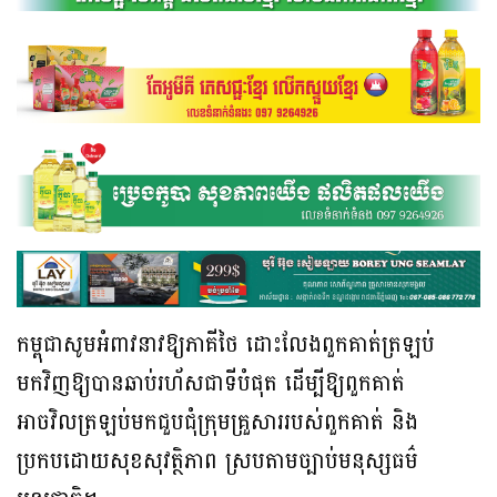
កម្ពុជាសូមអំពាវនាវឱ្យភាគីថៃ ដោះលែងពួកគាត់ត្រឡប់
មកវិញឱ្យបានឆាប់រហ័សជាទីបំផុត ដើម្បីឱ្យពួកគាត់
អាចវិលត្រឡប់មកជួបជុំក្រុមគ្រួសាររបស់ពួកគាត់ និង
ប្រកបដោយសុខសុវត្ថិភាព ស្របតាមច្បាប់មនុស្សធម៌