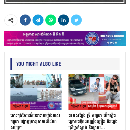
You Might Also Like
សន្តិសុខសង្គម
សន្តិសុខសង្គម
កោះកុងសែនជ័យនាវាចម្បាំងរបស់
តារាសម្ដែង ទ្រី សក្កដា បើកស្ថិត
កម្ពុជា បង្ហាញអានុភាពលើលំហ
ក្រោមឥទ្ធិពលគ្រឿងញៀន កិនក្មេង
សមុទ្រ។
ស្រីម្នាក់ស្លាប់ និងម្ដាយ…