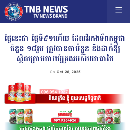
ថ្ងៃនេះជា ថ្ងៃទី៩១ហើយ ដែលវីរកងទ័ពកម្ពុជា
ចំនួន ១៨រូប ត្រូវបានចាប់ខ្លួន និងដាក់ឱ្យ
ស្ថិតក្រោមការឃុំគ្រងរបស់យោធាថៃ
On
Oct 28, 2025