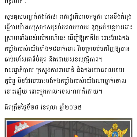
អន្តរជាតិ។
សូមគូសបញ្ជាក់ផងដែរថា រាជរដ្ឋាភិបាលកម្ពុជា បាននឹងកំពុង
ធ្វើការយ៉ាងសស្រាក់សស្រាំឥតឈប់ឈរ នូវគ្រប់យន្តការដោះ
ស្រាយទាំងអស់លើករណីនេះ ដើម្បីឱ្យភាគីថៃ ដោះលែងកង
កម្លាំងរបស់យើងទាំង១៨នាក់នោះ វិលត្រលប់មកវិញឱ្យបាន
ឆាប់រហ័សជាទីបំផុត និងដោយសុខសុវត្ថិភាព។
រាជរដ្ឋាភិបាល ក្រសួងការពារជាតិ និងកងយោធពលខេមរ
ភូមិន្ទ មិនដែលបោះបង់កងកម្លាំងរបស់យើងណាម្នាក់ចោល
នោះឡើយ ទោះក្នុងកាលៈទេសៈណាក៏ដោយ។
គិតត្រឹមថ្ងៃទី២៨ ខែតុលា ឆ្នាំ២០២៥