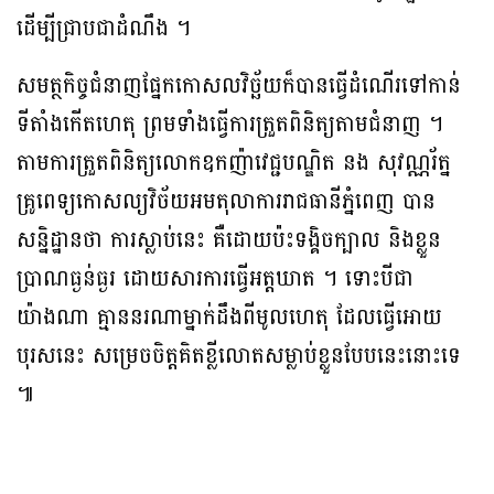
ដើម្បីជ្រាបជាដំណឹង ។
សមត្ថកិច្ចជំនាញផ្នែកកោសលវិច្ឆ័យក៏បានធ្វើដំណើរទៅកាន់
ទីតាំងកើតហេតុ ព្រមទាំងធ្វើការត្រួតពិនិត្យតាមជំនាញ ។
តាមការត្រួតពិនិត្យលោកឧកញ៉ាវេជ្ជបណ្ឌិត នង សុវណ្ណរ័ត្ន
គ្រូពេទ្យកោសល្យវិច័យអមតុលាការរាជធានីភ្នំពេញ បាន
សន្និដ្ឋានថា ការស្លាប់នេះ គឺដោយប៉ះទង្គិចក្បាល និងខ្លួន
ប្រាណធ្ងន់ធ្ងរ ដោយសារការធ្វើអត្តឃាត ។ ទោះបីជា
យ៉ាងណា គ្មាននរណាម្នាក់ដឹងពីមូលហេតុ ដែលធ្វើអោយ
បុរសនេះ សម្រេចចិត្តគិតខ្លីលោតសម្លាប់ខ្លួនបែបនេះនោះទេ
៕