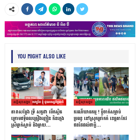
You Might Also Like
សន្តិសុខសង្គម
សន្តិសុខសង្គម
តារាសម្ដែង ទ្រី សក្កដា បើកស្ថិត
ករណីឃាតកម្ម ! ប្ដីចាក់សម្លាប់
ក្រោមឥទ្ធិពលគ្រឿងញៀន កិនក្មេង
ប្រពន្ធ នៅស្រុកត្រាំកក់ ខេត្តតាកែវ
ស្រីម្នាក់ស្លាប់ និងម្ដាយ…
ជនដៃដល់ជាប្ដី…