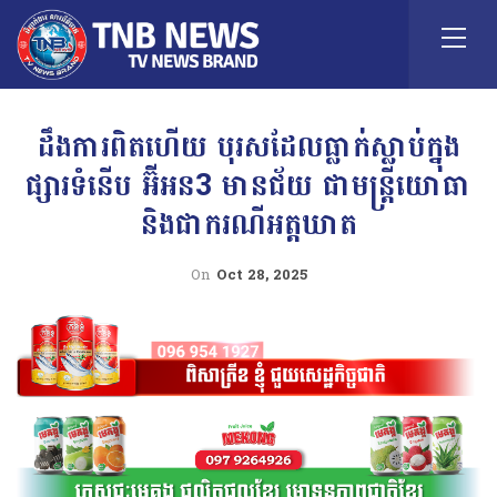
ដឹងការពិតហើយ បុរសដែលធ្លាក់ស្លាប់ក្នុង
ផ្សារទំនើប អ៊ីអន3 មានជ័យ ជាមន្ត្រីយោធា
និងជាករណីអត្តឃាត
On
Oct 28, 2025