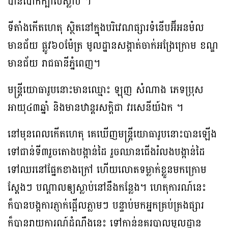
បានបោកក្បាលស្លាប់ ។
ទីតាំងកើតហេតុ ស្ថិតនៅក្នុងបរិវេណផ្សារទំនើបអ៊ីអនម៉ល
មានជ័យ ផ្លូវ៦០ម៉ែត្រ មូលដ្ឋានសង្កាត់ចាក់អង្រែក្រោម ខណ្ឌ
មានជ័យ រាជធានីភ្នំពេញ។
មន្ត្រីយោធារូបនោះមានឈ្មោះ ឡុញ សំណាង ភេទប្រុស
អាយុ៤៣ឆ្នាំ និងមានឋាន្តរសក្តិជា វរសេនីយ៍ឯក ។
នៅមុនពេលកើតហេតុ គេឃើញមន្ត្រីយោធារូបនោះបានឡើង
ទៅជាន់ទី៣រួចតោងបង្កាន់ដៃ រួចឈានជើងរំលងបង្កាន់ដៃ
ទៅឈរនៅផ្នែកខាងក្រៅ ហើយលោតទម្លាក់ខ្លួនមកក្រោម
ស្តែងៗ បណ្ដាលឲ្យស្លាប់នៅនឹងកន្លែង។ ហេតុការណ៍នេះ
ក៏បានបង្កការភ្ញាក់ផ្អើលភ្លាមៗ បន្ទាប់មកអ្នកគ្រប់គ្រងផ្សារ
ក៏បានរាយការណ៍ដំណឹងនេះ ទៅកាន់នគរបាលមូលដ្ឋាន