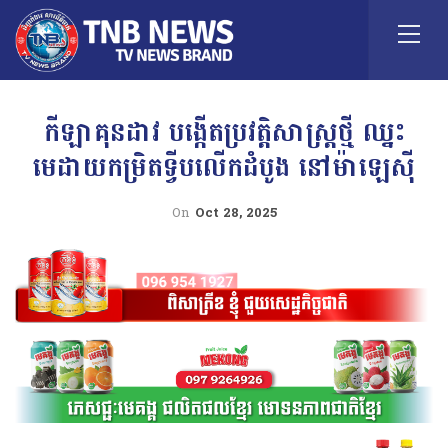
កីឡាគុនដាវ បង្កើតប្រវត្តិសាស្ដ្រថ្មី ឈ្នះ
មេដាយកម្រិតទ្វីបលើកដំបូង នៅម៉ាឡេស៊ី
On
Oct 28, 2025