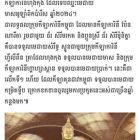
កីឡាការិនីហុងកុង ដែលទើបឈ្នះមេដាយ
មាសអូឡាំពិកប៉ារីស ឆ្នាំ២០២៤។
ជាលទ្ធផលក្រុមកីឡាការិនីកម្ពុជា ដែលមានកីឡាការិនី ប៉ែន
ណារីតា រួមជាមួយ ជ័រ សិរីមរកត និងប្អូនស្រី ជ័រ សិរីម៉ូនិត្ដា
គឺបានទទួលមេដាយសំរឹទ្ធ ស្ទួនជាមួយក្រុមកីឡាការិនី
ហ្វីលីពីន គ្រាដែលហុងកុង ទទួលបានមេដាយមាស និងក្រុម
កីឡាការិនីហ្គាហ្សាស្ថាន ទទួលបានមេដាយប្រាក់។ នេះគឺជា
លើកទី១ ហើយ ដែលកីឡាគុនដាវកម្ពុជា ទទួលបានមេដាយ
កម្រិតទ្វីប ក្រោកខកខានចូលរួមការប្រកួតនេះអស់ជាច្រើនឆ្នាំ
កន្លងមក៕