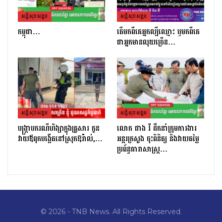
សន្តិសុខសង្គម
សន្តិសុខសង្គម
កម្ពុជា…
តេីមកពីគេអ្នកល្បីឈ្មោះ​ ឫមកពីគេ
ជាអ្នកមានលុយច្រេីន​…
សន្តិសុខសង្គម
សន្តិសុខសង្គម
បង្ក្រាបករណីហិង្សាក្នុងគ្រួសារ កូន
លោក ផាង វី ដឹកនាំក្រុមការងារ
វាយឪពុកបង្កើតនៅស្រុកឱរ៉ាល់,…
អន្តរក្រសួង ចុះពិនិត្យ និងវាយតម្លៃ
ប្រព័ន្ធធារាសាស្ត្រ…
© 2026 - TNB News. All Rights Reserved.