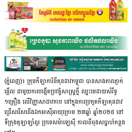
(ភ្នំពេញ)៖ ក្រុមកីឡាការិនីគុនដាវកម្ពុជា បានសាងភាពភ្ញាក់
ផ្អើល ជាមួយការបង្កើតប្រវត្តិសាស្ដ្រថ្មី ឈ្នះមេដាយសំរឹទ្ធ
១គ្រឿង លើវិញ្ញាសាដាវកាប នៅក្នុងការប្រកួតកីឡាគុនដាវ
ជ្រើសរើសជើងឯកអាស៊ីអាយុក្រោម ២៣ឆ្នាំ ឆ្នាំ២០២៥ នៅ
ទីក្រុងគូឡាឡាំពួរ ប្រទេសម៉ាឡេស៊ី កាលពីចុងសប្ដាហ៍កន្លង