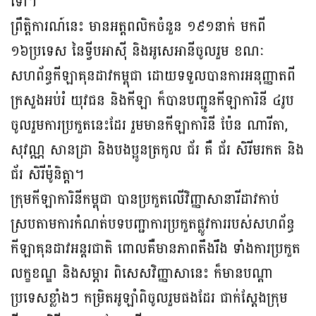
ទៅ។
ព្រឹត្តិការណ៍នេះ មានអត្តពលិកចំនួន ១៩១នាក់ មកពី
១៦ប្រទេស នៃទ្វីបអាស៊ី និងអូសេអានីចូលរួម ខណៈ
សហព័ន្ធកីឡាគុនដាវកម្ពុជា ដោយទទួលបានការអនុញ្ញាតពី
ក្រសួងអប់រំ យុវជន និងកីឡា ក៏បានបញ្ជូនកីឡាការិនី ៤រូប
ចូលរួមការប្រកួតនេះដែរ រួមមានកីឡាការិនី ប៉ែន ណារីតា,
សុវណ្ណ សានដ្រា និងបងប្អូនត្រកូល ជ័រ គឺ ជ័រ សិរីមរកត និង
ជ័រ សិរីម៉ូនិត្ដា។
ក្រុមកីឡាការិនីកម្ពុជា បានប្រកួតលើវិញ្ញាសានារីដាវកាប់
ស្របតាមការកំណត់បទបញ្ជាការប្រកួតផ្លូវការរបស់សហព័ន្ធ
កីឡាគុនដាវអន្ដរជាតិ ពោលគឺមានភាពតឹងរឹង ទាំងការប្រកួត
លក្ខខណ្ឌ និងសម្ភារ ពិសេសវិញ្ញាសានេះ ក៏មានបណ្ដា
ប្រទេសខ្លាំងៗ កម្រិតអូឡាំពិចូលរួមផងដែរ ជាក់ស្ដែងក្រុម