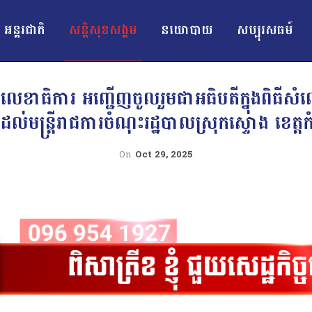
អន្ដរជាតិ
សន្តិសុខសង្គម
នយោបាយ
សប្បុរសធម៍
រដ្ឋលេខាធិការ អញ្ជើញចូលរួមជាអធិបតីក្នុងពិធ
មន្ត្រីរាជការចំណុះរដ្ឋបាលស្រុកស្ទោង ខេត្ត
On
Oct 29, 2025