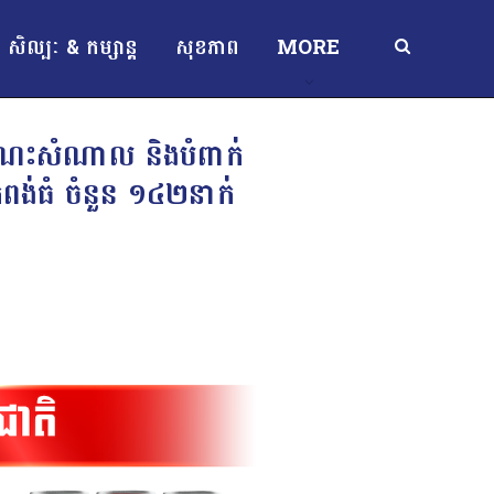
សិល្បៈ & កម្សាន្ត
សុខភាព
MORE
ីសំណេះសំណាល និងបំពាក់
កំពង់ធំ ចំនួន ១៤២នាក់