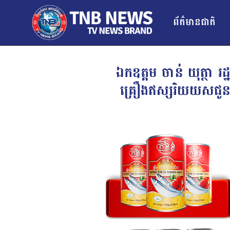
ព័ត៌មានជាតិ
ឯកឧត្តម ចាន់ យុត្ថា 
គ្រឿងឥស្សរិយយសជូនដល់