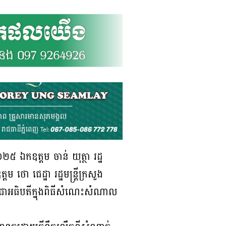
០២៥ ឯកឧត្តម ចាន់ យុត្ថា រដ្ឋ
 ថោ ជេដ្ឋា រដ្ឋមន្ត្រីក្រសួង
ើញជាអធិបតីក្នុងពិធីសំណេះសំណាល