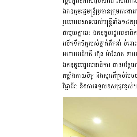
ថ្លែងក្នុងឱកាសជួបសំណេះសំណាល ឯក
ឯកឧត្តមរដ្ឋមន្ត្រីប្រធានក្រុមការ
រួមអបអរសាទរដល់មន្ត្រីទាំង១៤២រ
ជាមួយគ្នានេះ ឯកឧត្តមរដ្ឋលេខា
លើកទឹកចិត្តរបស់ថ្នាក់ដឹកនាំ ចំព
មហាបវរធិបតី ហ៊ុន ម៉ាណែត នាយករដ្
ឯកឧត្តមរដ្ឋលេខាធិការ បានបន្ថែម
កម្លាំងកាយចិត្ត និងស្មារតីគ្រប់
វិជ្ជាជីវ: និងការទទួលខុសត្រូវខ្ពស់