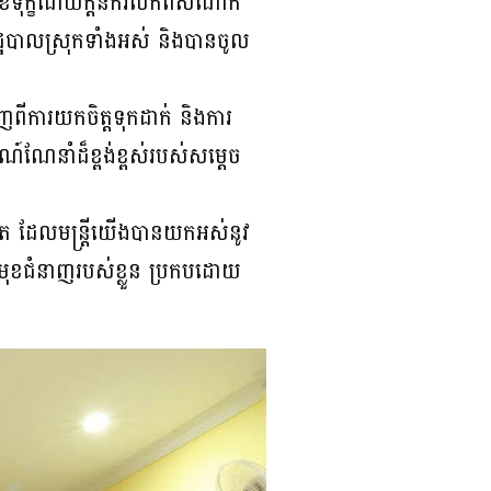
ខទុក្ខដោយក្ដីនឹករលឹកពីសំណាក់
ុះរដ្ឋបាលស្រុកទាំងអស់ និងបានចូល
ពីការយកចិត្តទុកដាក់ និងការ
ណ៍ណែនាំដ៏ខ្ពង់ខ្ពស់របស់សម្តេច
បំផុត ដែលមន្ត្រីយើងបានយកអស់នូវ
តាមមុខជំនាញរបស់ខ្លួន ប្រកបដោយ