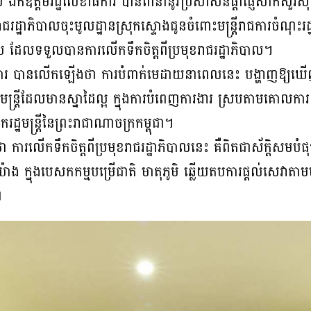
ឧត្តមរដ្ឋលេខាធិការ បានពាំនាំនូវប្រសាសន៍ផ្តាំផ្ញើសាកសួរសុ
ងាររាជរដ្ឋាភិបាលចុះមូលដ្ឋានស្រុកស្ទោងជូនចំពោះមន្ត្រីរាជការចំណ
ូប ដែលទទួលបានការលើកទឹកចិត្តពីប្រមុខរាជរដ្ឋាភិបាល។
ធិការ បានលើកឡើងថា ការបំពាក់មេដាយនាពេលនេះ បង្ហាញឱ្យឃើញ
ោះមន្ត្រីដែលមានស្នាដៃល្អ ក្នុងការបំពេញការងារ ស្របតាមគោលការ
ឋមន្ត្រីនៃព្រះរាជាណាចក្រកម្ពុជា។
ថា ការលើកទឹកចិត្តពីប្រមុខរាជរដ្ឋាភិបាលនេះ គឺពិតជាស័ក្តិសម
បែបយ៉ាង ក្នុងបេសកកម្មបម្រើជាតិ មាតុភូមិ ឆ្លើយតបការផ្តល់សេវា
៕