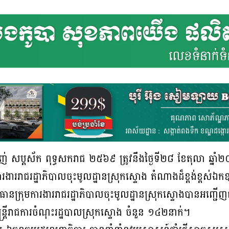
ម្សាញ់ សប្តស័ក ពុទ្ធសករាជ ២៥៦៩ ត្រូវនឹងថ្ងៃទី២៨ ខែតុលា ឆ្នាំ២
ាររាជរដ្ឋាភិបាលចុះមូលដ្ឋានស្រុកស្ទោង តំណាងដ៏ខ្ពង់ខ្ពស់ឯកឧត្ដម
ានក្រុមការងាររាជរដ្ឋាភិបាលចុះមូលដ្ឋានស្រុកស្ទោងបានអញ្ជ
ត្រីរាជការចំណុះរដ្ឋបាលស្រុកស្ទោង ចំនួន ១៤២នាក់។