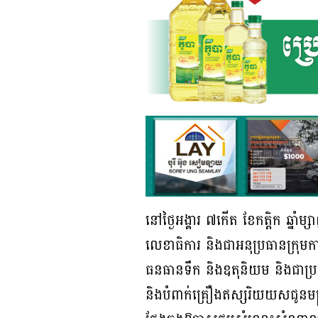
នៅថ្ងៃអង្គារ ៧កើត ខែកត្តិក ឆ្នាំ
លេខាធិការ និងជាអនុប្រធានក្រុមការង
ធនធានទឹក និងឧតុនិយម និងជាប្រធ
និងបំពាក់គ្រឿងឥស្សរិយយសជូនមន្