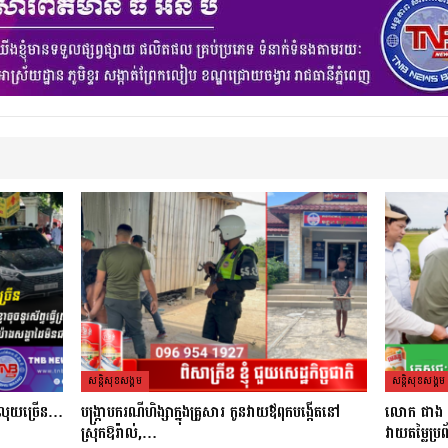
សន្តិសុខសង្គម
សន្តិសុខសង្គម
នលុយច្រេីន​…
បង្ក្រាបករណីហិង្សាក្នុងគ្រួសារ កូនវាយឪពុកបង្កើតនៅ
លោក ផាង វី ដ
ស្រុកឱរ៉ាល់,…
វាយតម្លៃប្រព