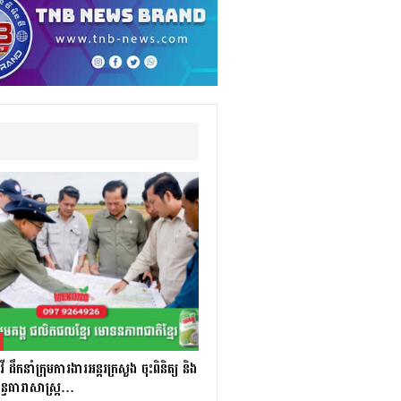
ឹកនាំក្រុមការងារអន្តរក្រសួង ចុះពិនិត្យ និង
័ន្ធធារាសាស្ត្រ…