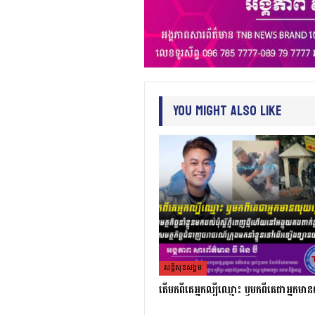
You Might Also Like
សន្តិសុខសង្គម
តេីមកពីគេអ្នកល្បីឈ្មោះ​ ឫមកពីគេជាអ្នកមា