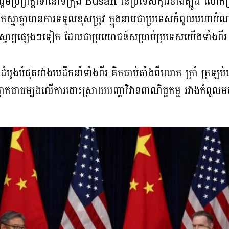
ផ្តើមប្រព្រឹត្តទៅនៅទីក្រុង Busan នៃប្រទេសកូរ៉េខាងត្បូង ល
ស្មាគ្នាមានការទទួលខុសត្រូវ ក្នុងនាមជាប្រទេសកំពូលមហាអំណា
ំអស្ចារ្យផ្សេងៗទៀត ដែលជាប្រយោជន៍សម្រាប់ប្រទេសយើងទាំងពី
ាលើកដំបូងបំផុតរវាងមេដឹកនាំទាំងពីរ គិតចាប់តាំងពីលោក ត្រាំ ត្
ឹងផ្តោតជាចម្បងលើការដោះស្រាយបញ្ហាវិវាទពាណិជ្ជកម្ម រវាងកំពូល