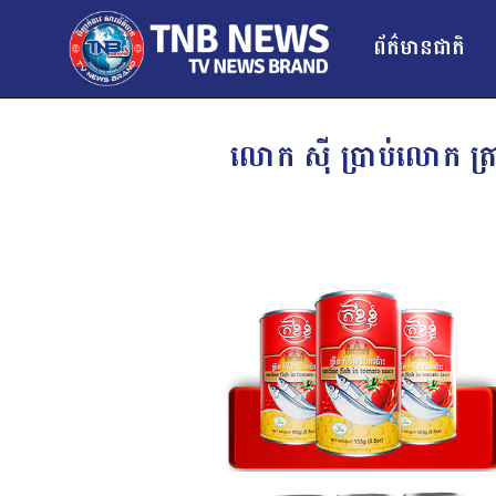
ព័ត៌មានជាតិ
លោក ស៊ី ប្រាប់លោក ត្រាំ