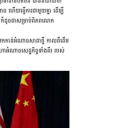
ោកប្រធានាធិបតីចិន បាននិយាយថា
ច ហើយធ្វើការជាមួយគ្នា ដើម្បី
រ ក៏ដូចជាសម្រាប់ពិភពលោក
រឡប់មកកាន់អំណាចសាជាថ្មី កាលពីដើម
មហាអំណាចសេដ្ឋកិច្ចទាំងពីរ របស់