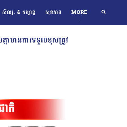
សិល្បៈ & កម្សាន្ត
សុខភាព
MORE
ួមគ្នាមានការទទួលខុសត្រូវ