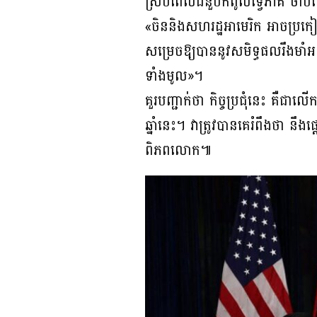
ស្របពេលជំនួបកំពូលទ្វេភាគី ចាប់
«ចិននិងសហរដ្ឋអាមេរិក អាចប្រកៀក
សម្រេចឱ្យបាននូវសមិទ្ធផលរឹងមា
ទាំងមូល»។
គួរបញ្ជាក់ថា កិច្ចប្រជុំនេះ គឺជ
ឆ្នាំនេះ។ វាត្រូវបានគេរំពឹងថា ន
ពិភពលោក៕