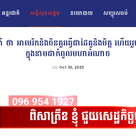
អន្ដរជាតិ
សន្តិសុខសង្គម
នយោបាយ
សប្បុរសធម៍
 ថា អាមេរិកនិងចិនគួរធ្វើជាដៃគូនិងមិត្ត ហើយរ
ក្នុងនាមជាកំពូលមហាអំណាច
On
Oct 30, 2025