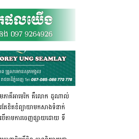
មួយសមភាគីអាមេរិក គឺលោក ដូណាល់
រតែខិតខំព្យាយាមកសាងទំនាក់
នេះបើតាមការចេញផ្សាយដោយ ទី