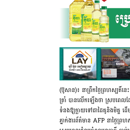
(ប៊ូសាន)៖ នាព្រឹកថ្ងៃព្រហស្បតិ
ត្រាំ បានលើកឡើងថា ស្របពេលដែល
ទំនងឱ្យក្លាយទៅជាដៃគូនិងមិត្ត
ភ្នាក់ងារព័ត៌មាន AFP នាថ្ងៃព្រ