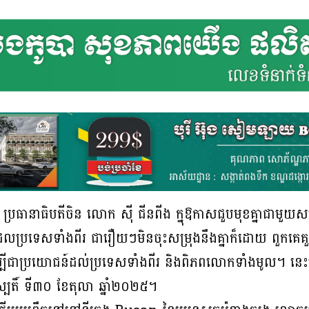
៍នេះ ប្រធានាធិបតីចិន លោក ស៊ី ជីនពីង ក្នុឱកាសជួបមុខគ្នាជា
ប្រទេសទាំងពីរ ជារឿយៗមិនចុះសម្រុងនឹងគ្នាក៏ដោយ ពួកគេគួ
 ដើម្បីជាប្រយោជន៍ដល់ប្រទេសទាំងពីរ និងពិភពលោកទាំងមូល។ 
ហស្បតិ៍ ទី៣០ ខែតុលា ឆ្នាំ២០២៥។