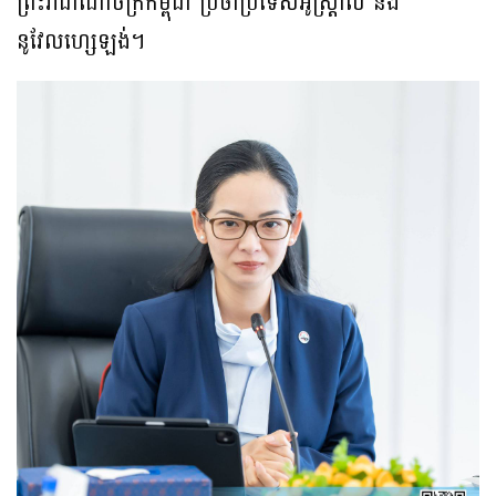
ព្រះរាជាណាចក្រកម្ពុជា ប្រចាំប្រទេសអូស្ត្រាលី និង
នូវែលហ្សេឡង់។