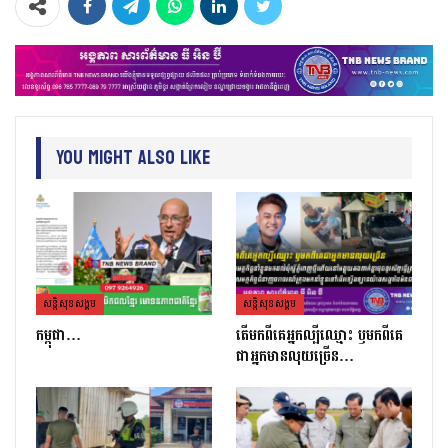
You Might Also Like
សន្តិសុខសង្គម
សន្តិសុខសង្គម
កម្ពុជា…
តេីមកពីគេអ្នកល្បីឈ្មោះ​ ឫមកពីគេ
ជាអ្នកមានលុយច្រេីន​…