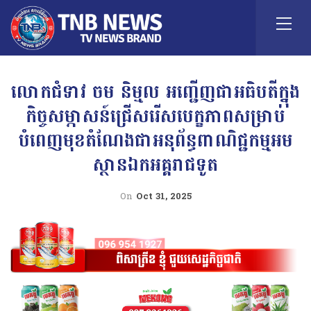
លោកជំទាវ ចម និម្មល អញ្ជើញជាអធិបតីក្នុង
កិច្ចសម្ភាសន៍ជ្រើសរើសបេក្ខភាពសម្រាប់
បំពេញមុខតំណែងជាអនុព័ន្ធពាណិជ្ជកម្មអម
ស្ថានឯកអគ្គរាជទូត
On
Oct 31, 2025