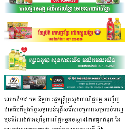
លោកជំទាវ ចម និម្មល រដ្ឋមន្ត្រីក្រសួងពាណិជ្ជកម្ម អញ្ជើញ
ជាអធិបតីក្នុងកិច្ចសម្ភាសន៍ជ្រើសរើសបេក្ខភាពសម្រាប់បំពេញ
មុខតំណែងជាអនុព័ន្ធពាណិជ្ជកម្មអមស្ថានឯកអគ្គរាជទូត នៃ