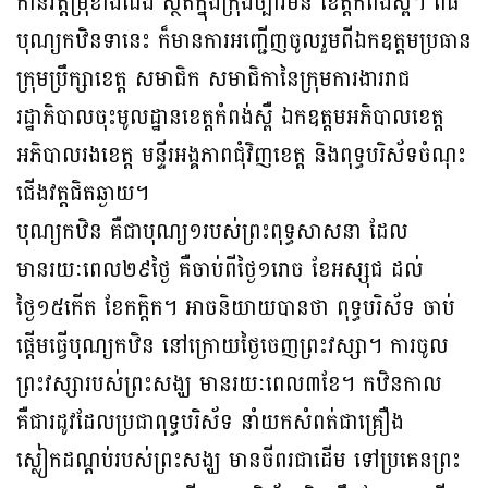
កាន់វត្តម្រុំខាងជើង ស្ថិតក្នុងក្រុងច្បារមន ខេត្តកំពង់ស្ពឺ។ ពិធី
បុណ្យកឋិនទានេះ ក៏មានការអញ្ជេីញចូលរួមពីឯកឧត្ដមប្រធាន
ក្រុមប្រឹក្សាខេត្ត សមាជិក សមាជិកានៃក្រុមការងាររាជ
រដ្ឋាភិបាលចុះមូលដ្ឋានខេត្តកំពង់ស្ពឺ ឯកឧត្ដមអភិបាលខេត្ត
អភិបាលរងខេត្ត មន្ទីរអង្គភាពជុំវិញខេត្ត និងពុទ្ធបរិស័ទចំណុះ
ជើងវត្តជិតឆ្ងាយ។
បុណ្យកឋិន គឺជាបុណ្យ១របស់ព្រះពុទ្ធសាសនា ដែល
មានរយៈពេល២៩ថ្ងៃ គឺចាប់ពីថ្ងៃ១រោច ខែអស្សុជ ដល់
ថ្ងៃ១៥កើត ខែកក្តិក។ អាចនិយាយបានថា ពុទ្ធបរិស័ទ ចាប់
ផ្តើមធ្វើបុណ្យកឋិន នៅក្រោយថ្ងៃចេញព្រះវស្សា។ ការចូល
ព្រះវស្សារបស់ព្រះសង្ឃ មានរយៈពេល៣ខែ។ កឋិនកាល
គឺជារដូវដែលប្រជាពុទ្ធបរិស័ទ នាំយកសំពត់ជាគ្រឿង
ស្លៀកដណ្តប់របស់ព្រះសង្ឃ មានចីពរជាដើម ទៅប្រគេនព្រះ