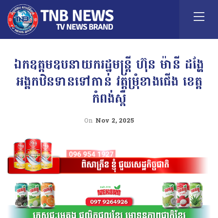
ឯកឧត្តមឧបនាយករដ្ឋមន្ត្រី ហ៊ុន ម៉ានី ដង្ហែ
អង្គកឋិនទានទៅកាន់ វត្តម្រុំខាងជើង ខេត្ត
កំពង់ស្ពឺ
On
Nov 2, 2025