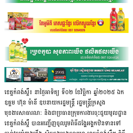
ខេត្តកំពង់ស្ពឺ៖ នាថ្ងៃអាទិត្យ ទី០២ ខែវិច្ឆិកា ឆ្នាំ២០២៥ ឯក
ឧត្តម ហ៊ុន ម៉ានី ឧបនាយករដ្ឋមន្ត្រី រដ្ឋមន្ត្រីក្រសួង
មុខងារសាធារណៈ និងជាប្រធានក្រុមការងារចុះជួយមូលដ្ឋាន
ខេត្តកំពង់ស្ពឺ បានអញ្ជើញចូលរួមពិធីដង្ហែអង្គកឋិនទានទៅ