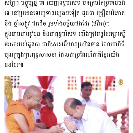
សង្ឃ។ បច្ចុប្បន្ន គេ ឃើញពុទ្ធបរិស័ទ មិនត្រឹមតែប្រគេនចីវរ
ទេ នៅប្រគេនទេយ្យទានផ្សេងៗទៀត ដូចជា គ្រឿងបរិភោគ
និង ថ្នាំសង្កូវ ជាដើម រួមទាំងបច្ច័យផងដែរ (ថវិកា)។
ក្នុងនាមជាយុវជន និងជាពុទ្ធបរិសទ យើងត្រូវបន្តថែរក្សាកេរ្តិ៍
មរតករបស់ដូនតា ជាពិសេសគឺបុណ្យកឋិនទាន ដែលជាពិធី
បុណ្យក្នុងព្រះពុទ្ធសាសនា ដែលជាប្រពៃណីជាតិខ្មែរយើង
ផងដែរ៕