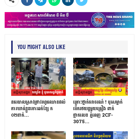
You Might Also Like
សន្តិសុខសង្គម
សន្តិសុខសង្គម
នគរបាលស្រាវជ្រាវរហូតឈានដល់
គ្រោះថ្នាក់ចរាចរណ៍ ! បុរសម្នាក់
ការឃាត់ខ្លួនចោរឆក់ខ្សែ ក
បេីករថយន្តមួយគ្រឿង ពាក់
០២នាក់…
ផ្លាកលេខ ភ្នំពេញ 2CF-
3075…