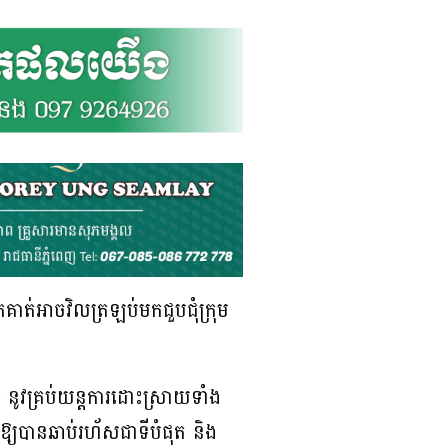
កគាត់អាចវិលត្រឡប់មកជួបជុំក្រុម
 នូវគ្រប់យន្តការដោះស្រាយទាំង
្យបានឆាប់រហ័សជាទីបំផុត និង