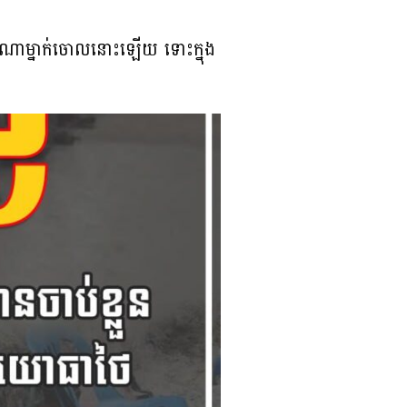
ើងណាម្នាក់ចោលនោះឡើយ ទោះក្នុង