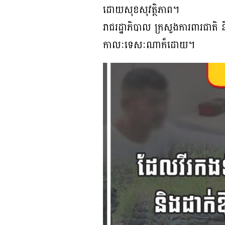
ដោយសុខសុវត្ថិភាព។
រាជរដ្ឋាភិបាល ក្រសួងការពារជ
កាលៈទេសៈណាក៏ដោយ។