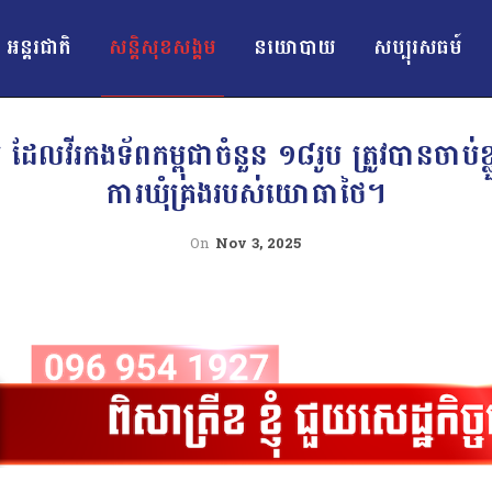
អន្ដរជាតិ
សន្តិសុខសង្គម
នយោបាយ
សប្បុរសធម៍
ដែលវីរកងទ័ពកម្ពុជាចំនួន ១៨រូប ត្រូវបានចាប់ខ្ល
ការឃុំគ្រងរបស់យោធាថៃ។
On
Nov 3, 2025