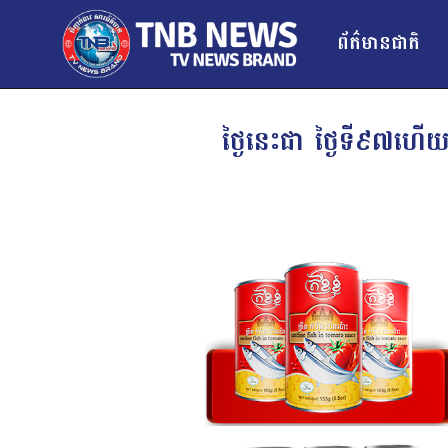
ព័ត៌មានជាតិ
ថ្ងៃនេះជា ថ្ងៃទី៩៧ហើយ 