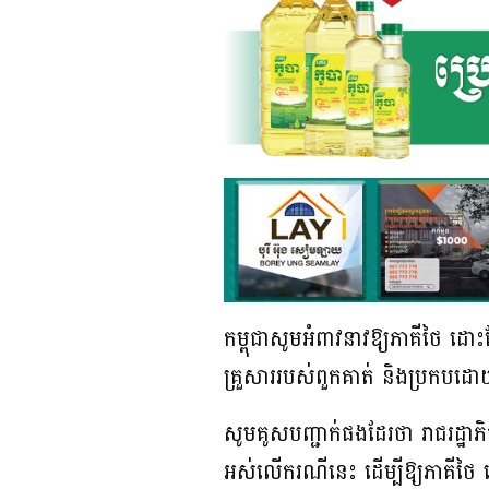
កម្ពុជាសូមអំពាវនាវឱ្យភាគីថៃ ដោ
គ្រួសាររបស់ពួកគាត់ និងប្រកបដោយ
សូមគូសបញ្ជាក់ផងដែរថា រាជរដ្ឋា
អស់លើករណីនេះ ដើម្បីឱ្យភាគីថៃ