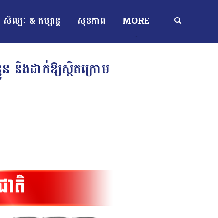
សិល្បៈ & កម្សាន្ត
សុខភាព
MORE
ួន និងដាក់ឱ្យស្ថិតក្រោម