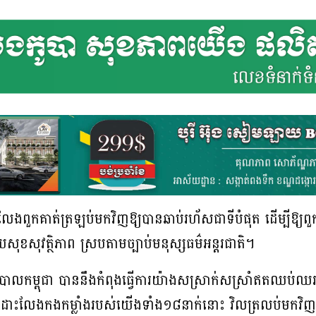
ះលែងពួកគាត់ត្រឡប់មកវិញឱ្យបានឆាប់រហ័សជាទីបំផុត ដើម្បីឱ្យពួ
សុខសុវត្ថិភាព ស្របតាមច្បាប់មនុស្សធម៌អន្តរជាតិ។
ភិបាលកម្ពុជា បាននឹងកំពុងធ្វើការយ៉ាងសស្រាក់សស្រាំឥតឈប់ឈរ
 ដោះលែងកងកម្លាំងរបស់យើងទាំង១៨នាក់នោះ វិលត្រលប់មកវិញឱ