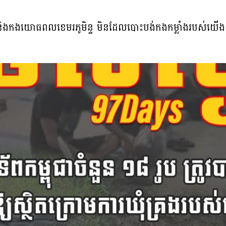
ាតិ និងកងយោធពលខេមរភូមិន្ទ មិនដែលបោះបង់កងកម្លាំងរបស់យ