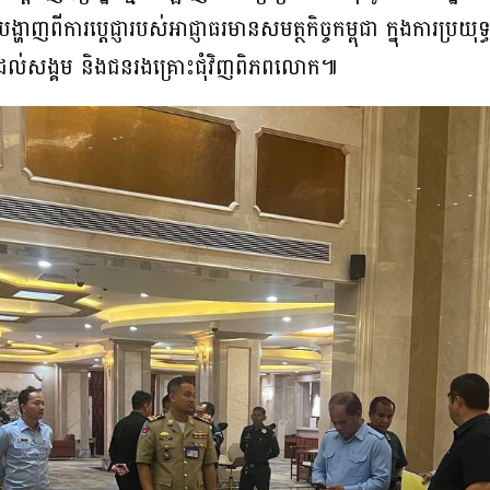
្ហាញពីការប្តេជ្ញារបស់អាជ្ញាធរមានសមត្ថកិច្ចកម្ពុជា ក្នុងការប្រយុទ្ធប
នាក់ដល់សង្គម និងជនរងគ្រោះជុំវិញពិភពលោក៕