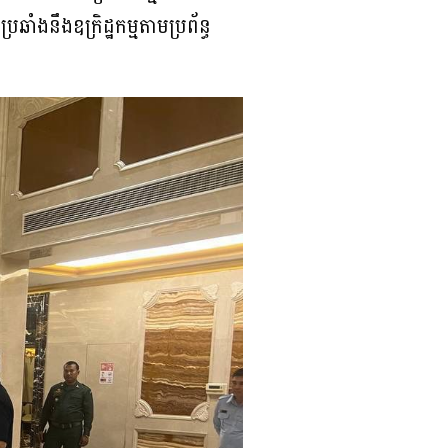
្រឆាំងនឹងឧក្រិដ្ឋកម្មតាមប្រព័ន្ធ