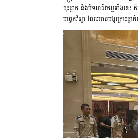
ចុះផ្អាក និងបិទអាជីវកម្មទាំងនេះ ក៏បង
បច្ចេកវិទ្យា ដែលអាចបង្កគ្រោះថ្