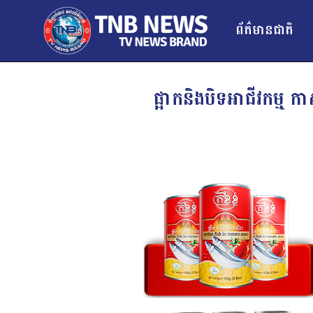
ព័ត៌មានជាតិ
ផ្អាកនិងបិទអាជីវកម្ម 