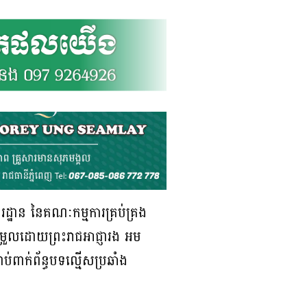
រដ្ឋាន នៃគណៈកម្មការគ្រប់គ្រង
ម្រួលដោយព្រះរាជអាជ្ញារង អម
់ពាក់ព័ន្ធបទល្មើសប្រឆាំង