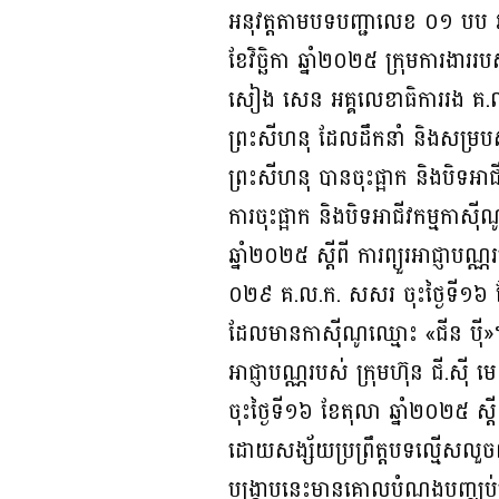
អនុវត្តតាមបទបញ្ជាលេខ ០១ បប របស
ខែវិច្ឆិកា ឆ្នាំ២០២៥ ក្រុមការងា
សៀង សេន អគ្គលេខាធិការរង គ.ល.ក
ព្រះសីហនុ ដែលដឹកនាំ និងសម្របស
ព្រះសីហនុ បានចុះផ្អាក និងបិទអាជ
ការចុះផ្អាក និងបិទអាជីវកម្ម
ឆ្នាំ២០២៥ ស្តីពី ការព្យួរអាជ្ញាប
០២៩ គ.ល.ក. សសរ ចុះថ្ងៃទី១៦ ខែត
ដែលមានកាស៊ីណូឈ្មោះ «ជីន ប៉ី»។
អាជ្ញាបណ្ណរបស់ ក្រុមហ៊ុន ជី.ស
ចុះថ្ងៃទី១៦ ខែតុលា ឆ្នាំ២០២៥ ស្
ដោយសង្ស័យប្រព្រឹត្តបទល្មើសលួចលា
បង្ក្រាបនេះមានគោលបំណងបញ្ឈប់