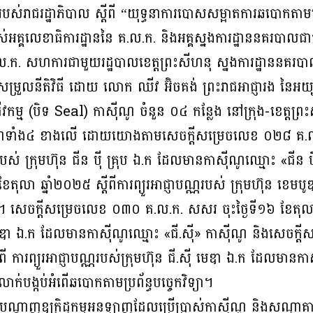
់រាជរដ្ឋាភិបាល ស្តីពី “យុទ្ធនាការបោសសម្អាតការឆបោកតាមប្រព័
ររបស់អគ្គលេខាធិការដ្ឋាននៃ គ.ល.ក. និងអគ្គស្នងការដ្ឋាននគរបា
. សហការជាមួយរដ្ឋបាលខេត្តព្រះសីហនុ ស្នងការដ្ឋាននគរបាលខេត
ម្រួលនីតិវិធី ដោយ លោក ឈីវ អ៊ិចគង់ ព្រះរាជអាជ្ញារង នៃអយ
ីវកម្ម (បិទ Seal) កាស៊ីណូ ចំនួន ០៤ កន្លែង នៅក្រុង-ខេត្តព្
កាស៊ីណូទាំង៤ ខាងលើ ដោយយោងតាមសេចក្តីសម្រេចលេខ ០២៨ គ.ល
ណ្ណរបស់ ក្រុមហ៊ុន ជីន ប៉ី គ្រុប ឯ.ក ដែលមានកាស៊ីណូឈ្មោះ «ជីន
ុលា ឆ្នាំ២០២៥ ស្តីពីការព្យួរអាជ្ញាបណ្ណរបស់ ក្រុមហ៊ុន ខេមប
 សេចក្តីសម្រេចលេខ ០៣០ គ.ល.ក. សសរ ចុះថ្ងៃទី១៦ ខែតុលា ឆ្ន
៊ី មេឌា ឯ.ក ដែលមានកាស៊ីណូឈ្មោះ «ជី.ស៊ី» កាស៊ីណូ និងសេ
តីពី ការព្យួរអាជ្ញាបណ្ណរបស់ក្រុមហ៊ុន ជី.ស៊ី មេឌា ឯ.ក ដែលមាន
ក់បង្កប់អំពើឆបោកតាមប្រព័ន្ធបច្ចេកវិទ្យា។
បណ្តាញឧក្រិដ្ឋកម្មអនឡាញដែលប្រើប្រាស់កាស៊ីណូ និងសណ្ឋា