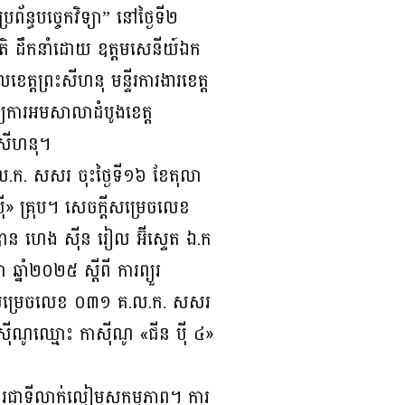
ន្ធបច្ចេកវិទ្យា” នៅថ្ងៃទី២
លជាតិ ដឹកនាំដោយ ឧត្តមសេនីយ៍ឯក
្តព្រះសីហនុ មន្ទីរការងារខេត្ត
្យការអមសាលាដំបូងខេត្ត
រះសីហនុ។
.ក. សសរ ចុះថ្ងៃទី១៦ ខែតុលា
 ប៉ី» គ្រុប។ សេចក្តីសម្រេចលេខ
ូឌាន ហេង ស៊ីន រៀល អ៊ីស្ទេត ឯ.ក
ាំ២០២៥ ស្តីពី ការព្យួរ
ចក្តីសម្រេចលេខ ០៣១ គ.ល.ក. សសរ
កាស៊ីណូឈ្មោះ កាស៊ីណូ «ជីន ប៉ី ៤»
គារជាទីលាក់លៀមសកម្មភាព។ ការ