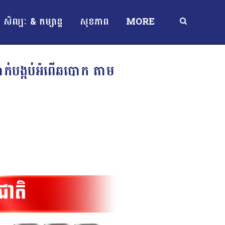
សិល្បៈ & កម្សាន្ត
សុខភាព
MORE
លាក់បង្កប់អំពើឆបោក តាម