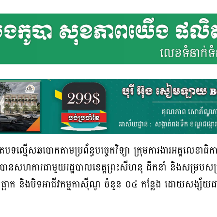
ទល្មើសឆបោកតាមប្រព័ន្ធបច្ចេកវិទ្យា ក្រុមការងារអគ្គលេខាធិកា
ក.) បានសហការជាមួយរដ្ឋបាលខេត្តព្រះសីហនុ ដឹកនាំ និងសម្របស
ផ្អាក និងបិទអាជីវកម្មកាស៊ីណូ ចំនួន ០៤ កន្លែង ដោយសង្ស័យជាប