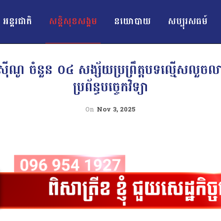
អន្ដរជាតិ
សន្តិសុខសង្គម
នយោបាយ
សប្បុរសធម៍
កាស៊ីណូ ចំនួន ០៤ សង្ស័យប្រព្រឹត្តបទល្មើសលួច
ប្រព័ន្ធបច្ចេកវិទ្យា
On
Nov 3, 2025