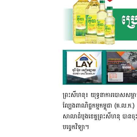
ព្រះសីហនុ៖ យុទ្ធនាការបោសសម្អាតប
ល្បែងពាណិជ្ជកម្មកម្ពុជា (គ.ល.
សាលាដំបូងខេត្តព្រះសីហនុ បានចុះ
បច្ចេកវិទ្យា។