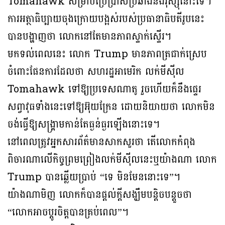
Tomahawk សម្រាប់ប្រើប្រាស់ប្រឆាំងនឹងរុស្ស៊ីនោះទេ។
ការអត្ថាធិប្បាយចុងក្រោយបង្អស់របស់ប្រធានាធិបតីរូបនេះ
បានបង្ហាញថា លោកនៅតែមានភាពស្ទាក់ស្ទើរ។
មកទល់ពេលនេះ លោក Trump មានភាពត្រជាក់ស្រេប
ចំពោះផែនការដែលថា សហរដ្ឋអាមេរិក លក់មីស៊ីល
Tomahawk ទៅឱ្យប្រទេសណាតូ រួចហើយក៏នឹងផ្ទេរ
សព្វាវុធទាំងនេះទៅឱ្យអ៊ុយក្រែន ដោយនិយាយថា លោកមិន
ចង់ធ្វើឱ្យសង្គ្រាមកាន់តែធ្ងន់ធ្ងរឡើងនោះទេ។
នៅពេលត្រូវអ្នកសារព័ត៌មានសាកសួរថា តើលោកកំពុង
ពិចារណាលើកិច្ចព្រមព្រៀងលក់មីស៊ីលនេះឬយ៉ាងណា លោក
Trump បានឆ្លើយប្រាប់ “ទេ មិនមែននោះទេ”។
យ៉ាងណាមិញ លោកក៏បានផ្ដល់ក្ដីសង្ឃឹមបន្តិចបន្តួចថា
“លោកអាចប្តូរចិត្តបានគ្រប់ពេល”។