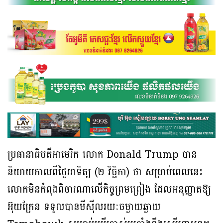
ប្រធានាធិបតីអាមេរិក លោក Donald Trump បាន
និយាយកាលពីថ្ងៃអាទិត្យ (២ វិច្ឆិកា) ថា សម្រាប់ពេលនេះ
លោកមិនកំពុងពិចារណាលើកិច្ចព្រមព្រៀង ដែលអនុញ្ញាតឱ្យ
អ៊ុយក្រែន ទទួលបានមីស៊ីលរយៈចម្ងាយឆ្ងាយ