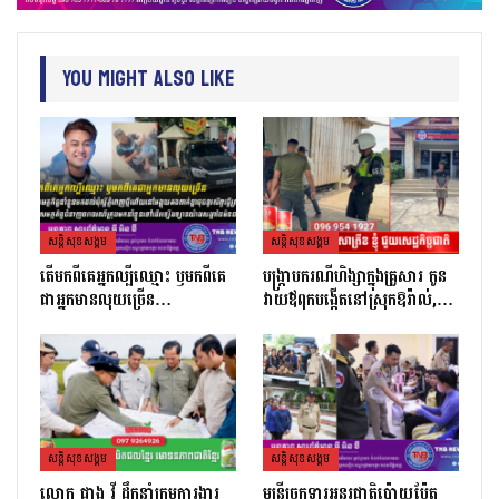
You Might Also Like
សន្តិសុខសង្គម
សន្តិសុខសង្គម
តេីមកពីគេអ្នកល្បីឈ្មោះ​ ឫមកពីគេ
បង្ក្រាបករណីហិង្សាក្នុងគ្រួសារ កូន
ជាអ្នកមានលុយច្រេីន​…
វាយឪពុកបង្កើតនៅស្រុកឱរ៉ាល់,…
សន្តិសុខសង្គម
សន្តិសុខសង្គម
លោក ផាង វី ដឹកនាំក្រុមការងារ
មន្ត្រីច្រកទ្វារអន្តរជាតិប៉ោយប៉ែត