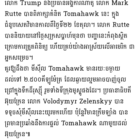
លោក Trump និងប្រធានអង្គការណាតូ លោក Mark
Rutte បានពិភាក្សាគំនិត Tomahawk នេះ ក្នុង
ជំនួបសេតវិមានកាលពីថ្ងៃទី២២ ខែតុលា។ លោក Rutte
បាននិយាយនៅថ្ងៃសុក្រសប្ដាហ៍មុនថា បញ្ហានេះកំពុងស្ថិត
ក្រោមការត្រួតពិនិត្យ ហើយគ្រប់យ៉ាងអាស្រ័យលើអាមេរិក ជា
អ្នកសម្រេច។
គួរឱ្យដឹងថា មីស៊ីល Tomahawk មានរយៈចម្ងាយ
ដល់ទៅ ២.៥០០គីឡូម៉ែត្រ ដែលឆ្ងាយល្មមអាចបាញ់ចូល
ជ្រៅក្នុងទឹកដីរុស្ស៊ី រួមទាំងទីក្រុងមូស្គូផងដែរ។ ប្រធានាធិបតី
អ៊ុយក្រែន លោក Volodymyr Zelenskyy បាន
ទទូចសុំមីស៊ីលនេះយូរមកហើយ ប៉ុន្តែវិមានក្រឹមឡាំង បាន
ព្រមានប្រឆាំងនឹងការផ្តល់ Tomahawk ណាមួយដល់
អ៊ុយក្រែន៕