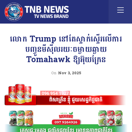
លោក Trump នៅតែស្ទាក់ស្ទើរលើការ
បញ្ចូនមីស៊ីលរយៈចម្ងាយឆ្ងាយ
Tomahawk ឱ្យអ៊ុយក្រែន
On
Nov 3, 2025