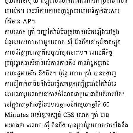
មួយតៃវ៉ាន់ឡើយ អំឡុងរូបលោកកាន់តំណែងជាប្រធានាធិបតី
អាមេរិក។ នេះបើតាមការចេញផ្សាយដោយទីភ្នាក់ងារសារ
ព័ត៌មាន AP។
តាមលោក ត្រាំ បញ្ហាតៃវ៉ាន់មិនត្រូវបានលើកឡើងនៅក្នុង
ជំនួបរបស់លោកជាមួយលោក ស៊ី ជីនពីងនៅកូរ៉េខាងត្បូង
កាលពីថ្ងៃព្រហស្បតិ៍សប្ដាហ៍មុននោះទេ។ ពោលគឺកិច្ច
ប្រជុំផ្តោតជាសំខាន់លើភាពតានតឹង ពាណិជ្ជកម្មរវាង
សហរដ្ឋអាមេរិក និងចិន។ ប៉ុន្តែ លោក ត្រាំ បានបង្ហាញ
ការជឿជាក់ថាចិននឹងមិនធ្វើសកម្មភាពអ្វីប្រឆាំងតៃវ៉ាន់ទេ
ដរាបណារូបលោកនៅកាន់តំណែងជាប្រធានាធិបតីអាមេរិក។
នៅក្នុងសម្រង់សម្ដីនៃបទសម្ភាសន៍ជាមួយកម្មវិធី 60
Minutes របស់ទូរទស្សន៍ CBS លោក ត្រាំ បាន
អះអាងថា «លោក ស៊ី ជីនពីង បានប្រាប់រូបលោកថាយើងនឹង