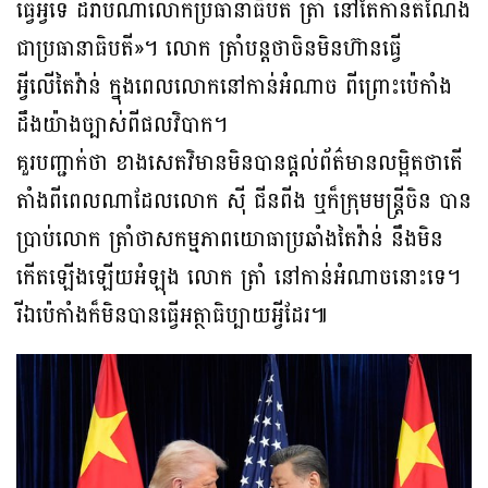
ធ្វើអ្វីទេ ដរាបណាលោកប្រធានាធិបតី ត្រាំ នៅតែកាន់តំណែង
ជាប្រធានាធិបតី»។ លោក ត្រាំបន្តថាចិនមិនហ៊ានធ្វើ
អ្វីលើតៃវ៉ាន់ ក្នុងពេលលោកនៅកាន់អំណាច ពីព្រោះប៉េកាំង
ដឹងយ៉ាងច្បាស់ពីផលវិបាក។
គួរបញ្ជាក់ថា ខាងសេតវិមានមិនបានផ្ដល់ព័ត៌មានលម្អិតថាតើ
តាំងពីពេលណាដែលលោក ស៊ី ជីនពីង ឬក៏ក្រុមមន្ត្រីចិន បាន
ប្រាប់លោក ត្រាំថាសកម្មភាពយោធាប្រឆាំងតៃវ៉ាន់ នឹងមិន
កើតឡើងឡើយអំឡុង លោក ត្រាំ នៅកាន់អំណាចនោះទេ។
រីឯប៉េកាំងក៏មិនបានធ្វើអត្ថាធិប្បាយអ្វីដែរ៕