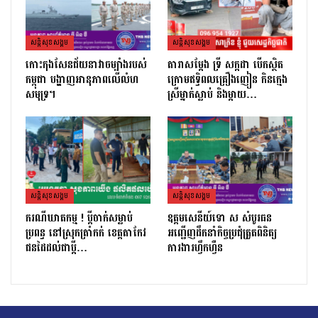
សន្តិសុខសង្គម
សន្តិសុខសង្គម
កោះកុងសែនជ័យនាវាចម្បាំងរបស់
តារាសម្ដែង ទ្រី សក្កដា បើកស្ថិត
កម្ពុជា បង្ហាញអានុភាពលើលំហ
ក្រោមឥទ្ធិពលគ្រឿងញៀន កិនក្មេង
សមុទ្រ។
ស្រីម្នាក់ស្លាប់ និងម្ដាយ…
សន្តិសុខសង្គម
សន្តិសុខសង្គម
ករណីឃាតកម្ម ! ប្ដីចាក់សម្លាប់
ឧត្តមសេនីយ៍ទោ ស សំបូរធន
ប្រពន្ធ នៅស្រុកត្រាំកក់ ខេត្តតាកែវ
អញ្ជើញដឹកនាំកិច្ចប្រជុំត្រួតពិនិត្យ​
ជនដៃដល់ជាប្ដី…
ការងារហ្វឹកហ្វឺន