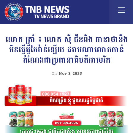
លោក ត្រាំ ៖ លោក ស៊ី ជីនពីង ធានាថានឹង
មិនធ្វើអ្វីតៃវ៉ាន់ឡើយ ដរាបណាលោកកាន់
តំណែងជាប្រធានាធិបតីអាមេរិក
On
Nov 3, 2025