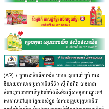
(AP) ៖ ប្រធានាធិបតីអាមេរិក លោក ដូណាល់ ត្រាំ បាន
និយាយថាលោកប្រធានាធិបតីចិន ស៊ី ជីនពីង បានធានា
ចំពោះរូបលោកថាទីក្រុងប៉េកាំងនឹងមិនធ្វើសកម្មភាពឆ្ពោះទៅ
រកគោលដៅយូរអង្វែងរបស់ខ្លួន នៃការបង្រួបបង្រួមជាតិជា