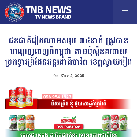
ជនជាតិវៀតណាមសរុប ៣៤នាក់ ត្រូវបាន
បណ្តេញចេញពីកម្ពុជា តាមប៉ុស្តិ៍នគរបាល
ច្រកទ្វារព្រំដែនអន្តរជាតិបាវិត ខេត្តស្វាយរៀង
On
Nov 3, 2025