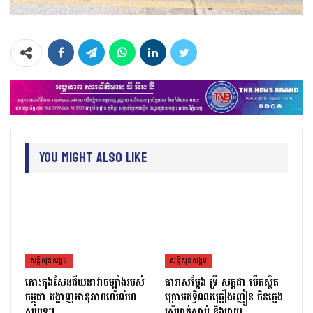
You Might Also Like
សន្តិសុខសង្គម
សន្តិសុខសង្គម
កោះកុងសែនជ័យនាវាចម្បាំងរបស់
តារាសម្ដែង ទ្រី សក្កដា បើកស្ថិត
កម្ពុជា បង្ហាញអានុភាពលើលំហ
ក្រោមឥទ្ធិពលគ្រឿងញៀន កិនក្មេង
សមុទ្រ។
ស្រីម្នាក់ស្លាប់ និងម្ដាយ…