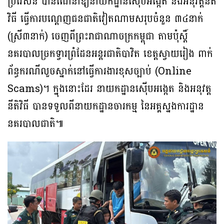
ប្រវេសន៍ បានណែនាំឱ្យនាយកដ្ឋានស៊ើបអង្កេត និងអនុវត្តនីតិ
វិធី ធ្វើការបណ្តេញជនជាតិវៀតណាមសរុបចំនួន ៣៤នាក់
(ស្រី៣នាក់) ចេញពីព្រះរាជាណាចក្រកម្ពុជា តាមប៉ុស្តិ៍
នគរបាលច្រកទ្វារព្រំដែនអន្តរជាតិបាវិត ខេត្តស្វាយរៀង ពាក់
ព័ន្ធករណីលួចស្នាក់នៅធ្វើការងារខុសច្បាប់ (Online
Scams)។ ក្នុងនោះដែរ នាយកដ្ឋានស៊ើបអង្កេត និងអនុវត្ត
នីតិវិធី បានទទួលពីនាយកដ្ឋានចារកម្ម នៃអគ្គស្នងការដ្ឋាន
នគរបាលជាតិ៕