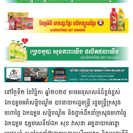
នៅថ្ងៃទី២ ខែវិច្ឆិកា ឆ្នាំ២០២៥ តាមអនុសាសន៍ដ៏ខ្ពង់ខ្ពស់
ឯកឧត្តមអភិសន្តិបណ្ឌិត ឧបនាយករដ្ឋមន្ត្រី រដ្ឋមន្ត្រីក្រសួង
មហាផ្ទៃ ឯកឧត្តម សន្តិបណ្ឌិត និងថ្នាក់ដឹកនាំក្រសួងមហាផ្ទៃ
ឯកឧត្តម ឧត្តមសេនីយ៍ឯក សុខ វាសនា អគ្គនាយកអន្តោ