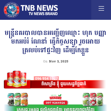
មន្ត្រីនគរបាលបានអញ្ជើញឈ្មោះ ហុក បញ្ញា
មកអប់រំ ណែនាំ ធ្វើកិច្ចសន្យា រួចអោយ
ត្រលប់ទៅផ្ទះវិញ ដើម្បីកែខ្លួន
On
Nov 3, 2025