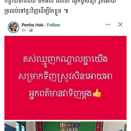
បន្ទាយមានជ័យ មកអប់រំ ណែនាំ ធ្វើកិច្ចសន្យា រួចអោយ
ត្រលប់ទៅផ្ទះវិញដើម្បីកែខ្លួន ៕