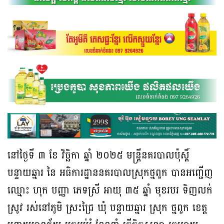
នៅថ្ងៃទី ៣ ខែ វិច្ឆិកា ឆ្នាំ ២០២៥ មន្ត្រីនគរបាលប៉ុស្តិ៍
បន្ទាយឆ្មារ នៃ អធិការដ្ឋាននគរបាលស្រុកថ្មពួក បានអញ្ជើញ
ឈ្មោះ ហុក បញ្ញា ភេទស្រី អាយុ ៣៥ ឆ្នាំ មុខរបរ ទិញលក់
ស្រូវ រស់នៅភូមិ ស្រះជ្រៃ ឃុំ បន្ទាយឆ្មារ ស្រុក ថ្មពួក ខេត្ត