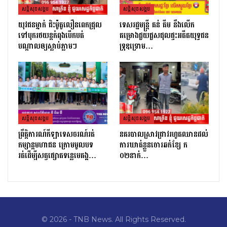
សន្តិសុខសង្គម
សន្តិសុខសង្គម
យុវជនម្នាក់ ជិះម៉ូតូលឿនពេកជ្រុល
ទេសរដ្ឋមន្រ្តី គន់ គីម នឹងលើក
ទៅបុករថយន្តកំពុងបើកបត់
គម្រោងជួយជួសជុលផ្ទះអតីតយុទ្ធជន
បណ្តាលឲ្យស្លាប់ភ្លាមៗ
ទ្រុឌទ្រោម…
សន្តិសុខសង្គម
សន្តិសុខសង្គម
ព្រឹត្តិការណ៍កីឡាទេសចរណ៍រត់
នគរបាលស្រាវជ្រាវរហូតឈានដល់
កម្សាន្តមហាជន ក្រោមមូលបទ
ការឃាត់ខ្លួនចោរឆក់ខ្សែ ក
រត់ដេីម្បីសត្វផ្សោតទន្លេមេគង្គ…
០២នាក់…
© 2026 - TNB News. All Rights Reserved.