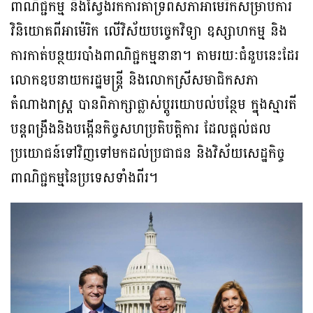
ពាណិជ្ជកម្ម និងស្វែងរកការគាំទ្រពីសភាអាម៉េរិកសម្រាប់ការ
វិនិយោគពីអាម៉េរិក លើវិស័យបច្ចេកវិទ្យា ឧស្សាហកម្ម និង
ការកាត់បន្ថយរបាំងពាណិជ្ជកម្មនានា។ តាមរយៈជំនួបនេះដែរ
លោកឧបនាយករដ្ឋមន្ត្រី និងលោកស្រីសមាជិកសភា
តំណាងរាស្ត្រ បានពិភាក្សាផ្លាស់ប្តូរយោបល់បន្ថែម ក្នុងស្មារតី
បន្តពង្រឹងនិងបង្កើនកិច្ចសហប្រតិបត្តិការ ដែលផ្តល់ផល
ប្រយោជន៍ទៅវិញទៅមកដល់ប្រជាជន និងវិស័យសេដ្ឋកិច្ច
ពាណិជ្ជកម្មនៃប្រទេសទាំងពីរ។