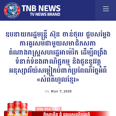
ឧបនាយករដ្ឋមន្ត្រី ស៊ុន ចាន់ថុល ជួបសម្តែង
ការគួរសមជាមួយសមាជិកសភា
តំណាងរាស្ត្រសហរដ្ឋអាម៉េរិក ដើម្បីពង្រឹង
ទំនាក់ទំនងពាណិជ្ជកម្ម និងជូននូវវត្ថុ
អនុស្សាវរីយ៍សម្លៀកបំពាក់ប្រពៃណីច្នៃអំពី
«សំពត់ហូលខ្មែរ»
On
Nov 7, 2025