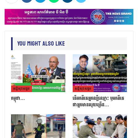
You Might Also Like
សន្តិសុខសង្គម
សន្តិសុខសង្គម
កម្ពុជា…
តេីមកពីគេអ្នកល្បីឈ្មោះ​ ឫមកពីគេ
ជាអ្នកមានលុយច្រេីន​…