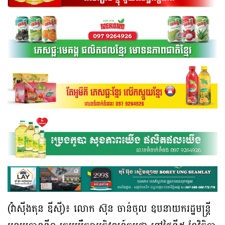
(វ៉ាស៊ីងតុន ឌីស៊ី)៖ លោក ស៊ុន ចាន់ថុល ឧបនាយករដ្ឋមន្ត្រី