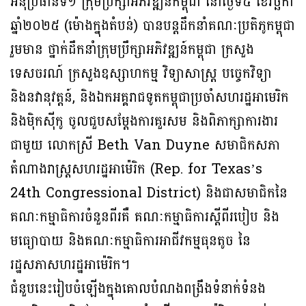
អនុប្រធានទី១ ក្រុមប្រឹក្សាអភិវឌ្ឍន៍កម្ពុជា នៅថ្ងៃទី៥ ខែវិច្ឆិកា
ឆ្នាំ២០២៥ (ម៉ោងក្នុងតំបន់) បានបន្តដឹកនាំគណៈប្រតិភូកម្ពុជា
រួមមាន ថ្នាក់ដឹកនាំក្រុមប្រឹក្សាអភិវឌ្ឍន៍កម្ពុជា ក្រសួង
ទេសចរណ៍ ក្រសួងឧស្សាហកម្ម វិទ្យាសាស្រ្ត បច្ចេកវិទ្យា
និងនវានុវត្តន៍, និងឯកអគ្គរាជទូតកម្ពុជាប្រចាំសហរដ្ឋអាមេរិក
និងម៉ិកស៊ីកូ ចូលជួបសម្តែងការគួរសម និងពិភាក្សាការងារ
ជាមួយ លោកស្រី Beth Van Duyne សមាជិកសភា
តំណាងរាស្ត្រសហរដ្ឋអាម៉េរិក (Rep. for Texas’s
24th Congressional District) និងជាសមាជិកនៃ
គណៈកម្មាធិការចំនួនពីរគឺ គណៈកម្មាធិការស្តីពីរបៀប និង
មធ្យោបាយ និងគណៈកម្មាធិការអាជីវកម្មធុនតូច នៃ
រដ្ឋសភាសហរដ្ឋអាម៉េរិក។
ជំនួបនេះរៀបចំឡើងក្នុងគោលបំណងពង្រឹងទំនាក់ទំនង