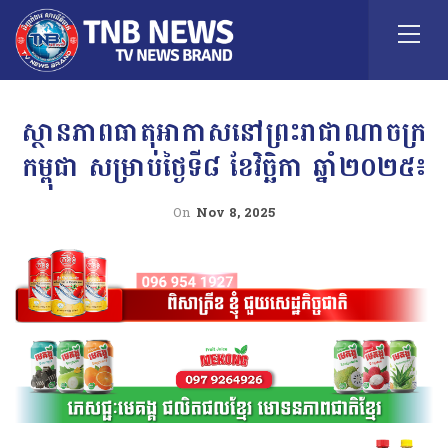
ស្ថានភាពធាតុអាកាសនៅព្រះរាជាណាចក្រ
កម្ពុជា សម្រាប់ថ្ងៃទី៨ ខែវិច្ឆិកា ឆ្នាំ២០២៥៖
On
Nov 8, 2025