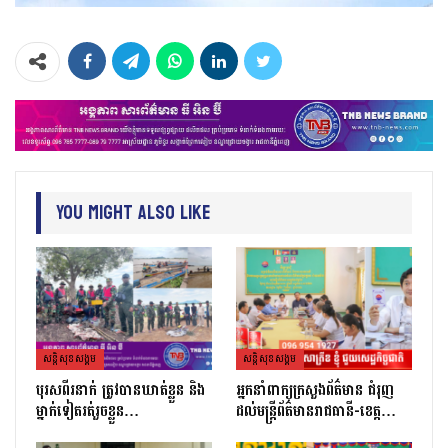
You Might Also Like
សន្តិសុខសង្គម
សន្តិសុខសង្គម
បុរសពីរនាក់ ត្រូវបានឃាត់ខ្លួន និង
អ្នកនាំពាក្យក្រសួងព័ត៌មាន ជំរុញ
ម្នាក់ទៀតរត់រួចខ្លួន…
ដល់មន្ត្រីព័ត៌មានរាជធានី-ខេត្ត…