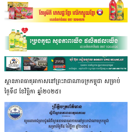
ស្ថានភាពធាតុអាកាសនៅព្រះរាជាណាចក្រកម្ពុជា សម្រាប់
ថ្ងៃទី៨ ខែវិច្ឆិកា ឆ្នាំ២០២៥៖