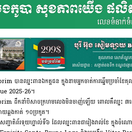
ានឈ្នះពានឯកត្តជន ក្នុងនាមអ្នកចាត់ការឆ្នើមប្រចាំខែតុល
ague 2025-26។
morim ដឹកនាំបិសាចក្រហមលេងមិនចាញ់ឡើយ ពោលគឺឈ្នះ ៣ល
ោយឆ្លងកាត់ ១០ប្រកួត។
វឹកសញ្ជាតិព័រទុយហ្គាល់ទី៦ ដែលឈ្នះពានជារៀងរាល់ខែ ក្ន