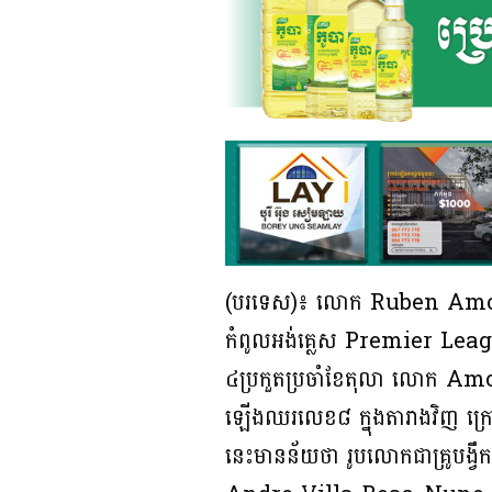
(បរទេស)៖ លោក Ruben Amorim ប
កំពូលអង់គ្លេស Premier Le
៤ប្រកួតប្រចាំខែតុលា លោក A
ឡើងឈរលេខ៨ ក្នុងតារាងវិញ ក្រ
នេះមានន័យថា រូបលោកជាគ្រូបង្