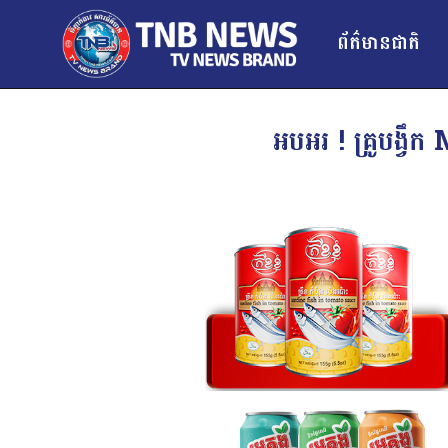
ព័ត៌មានជាតិ
អបអរ ! គ្រូបង្វ