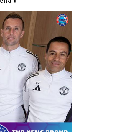
reira៕