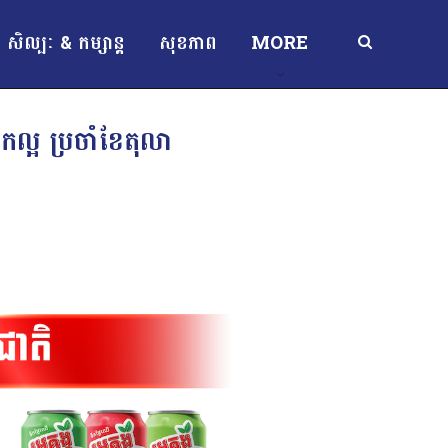
សិល្បៈ & កម្សាន្ត
សុខភាព
MORE
ល្អ ប្រចាំខែតុលា