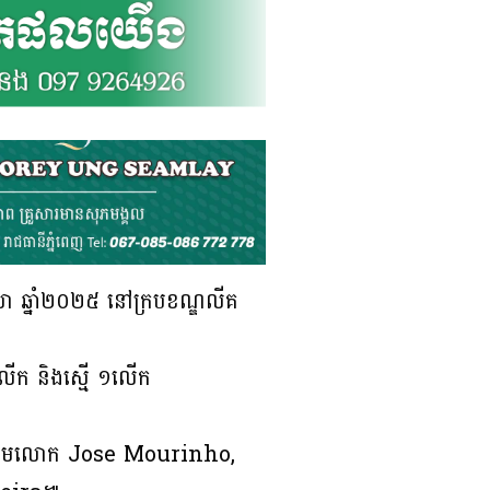
ា ឆ្នាំ២០២៥ នៅក្របខណ្ឌលីគ
ើក និងស្មើ ១លើក
ុងចំណោមលោក Jose Mourinho,