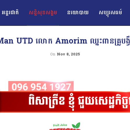
អន្ដរជាតិ
សន្តិសុខសង្គម
នយោបាយ
សប្បុរសធម៍
ឹក Man UTD លោក Amorim ឈ្នះពានគ្រូបង្វឹក
On
Nov 8, 2025