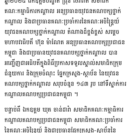
ឆ្នាំ២០២៥ ឯកឧត្តមបណ្ឌិត ជ្រុន ថេរ៉ាវ៉ាត សមាជិក
គណៈកម្មាធិការកណ្តាល អនុប្រធានយុវជនគណបក្សថ្នាក់
កណ្តាល និងជាប្រធានគណៈប្រចាំការនៃគណៈអចិន្ត្រៃយ៍
យុវជនគណបក្សថ្នាក់កណ្តាល តំណាងដ៏ខ្ពង់ខ្ពស់ សម្តេច
មហាបវរធិបតី ហ៊ុន ម៉ាណែត អនុប្រធានគណបក្សប្រជាជន
កម្ពុជា និងជាប្រធានយុវជនគណបក្សថ្នាក់កណ្តាល បាន
អញ្ជើញជាអធិបតីក្នុងពិធីប្រកាសទទួលស្គាល់សមាជិកក្រុម
ជំនួយការ និងក្រុមចំណុះ ផ្នែកក្រសួង-ស្ថាប័ន នៃយុវជន
គណបក្សថ្នាក់កណ្តាល សរុបចំនួន ១៤៣ រូប នៅទីស្នាក់ការ
កណ្តាលគណបក្សប្រជាជនកម្ពុជា ។
បន្ទាប់ពី ឯកឧត្តម ឃុត ចាន់ដារ៉ា សមាជិកគណៈកម្មាធិការ
កណ្តាលគណបក្សប្រជាជនកម្ពុជា សមាជិកគណៈប្រចាំការ
នៃគណៈអចិន្ត្រៃយ៍ និងជាប្រធានផ្នែកក្រសួង-ស្ថាប័ននៃ