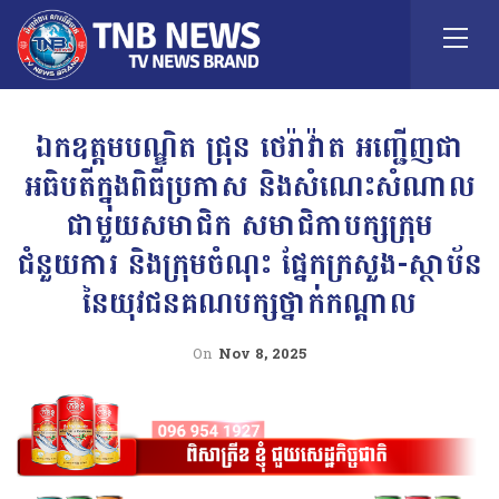
ឯកឧត្តមបណ្ឌិត ជ្រុន ថេរ៉ាវ៉ាត អញ្ជើញជា
អធិបតីក្នុងពិធីប្រកាស និងសំណេះសំណាល
ជាមួយសមាជិក សមាជិកាបក្សក្រុម
ជំនួយការ និងក្រុមចំណុះ ផ្នែកក្រសួង-ស្ថាប័ន
នៃយុវជនគណបក្សថ្នាក់កណ្តាល
On
Nov 8, 2025