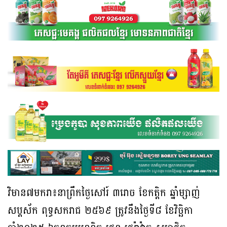
វិមាន៧មករា៖នាព្រឹកថ្ងៃសៅរ៍ ៣រោច ខែកត្តិក ឆ្នាំម្សាញ់
សប្តស័ក ពុទ្ធសករាជ ២៥៦៩ ត្រូវនឹងថ្ងៃទី៨ ខែវិច្ឆិកា