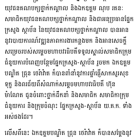
យុវជនគណបក្សថ្នាក់កណ្តាល និងឯកឧត្តម ណុប រតនៈ
សមាជិកយុវជនគណបក្សថ្នាក់កណ្ដាល និងជាអនុប្រធានផ្នែក
ក្រសួង ស្ថាប័ន នៃយុវជនគណបក្សថ្នាក់កណ្ដាល បានអាន
នូវរបាយការណ៍វឌ្ឍនភាពការងារកន្លងមក និងអានសេចក្តី
សម្រេចរបស់សម្តេចមហាបវរធិបតីទទួលស្គាល់សមាជិកក្រុម
ជំនួយការបំពេញបន្ថែមផ្នែកក្រសួង-ស្ថាប័ន រួចមក ឯកឧត្តម
បណ្ឌិត ជ្រុន ថេរ៉ាវ៉ាត ក៏បានពាំនាំនូវការផ្តាំផ្ញើសាកសួរសុខ
ទុក្ខ និងពរជ័យពីសំណាក់សម្តេចមហាបវរធិបតី ហ៊ុន
ម៉ាណែត ជូនចំពោះថ្នាក់ដឹកនាំ និងសមាជិក សមាជិកាក្រុម
ជំនួយការ និងក្រុមចំណុះ ផ្នែកក្រសួង-ស្ថាប័ន យ.គ.ក. ទាំង
អស់ផងដែរ។
លើសពីនេះ ឯកឧត្តមបណ្ឌិត ជ្រុន ថេរ៉ាវ៉ាត ក៏បានសម្តែងនូវ