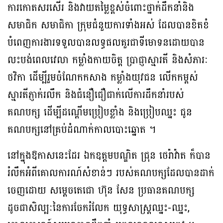
ការកោតសរសើរ និងវាយតម្លៃខ្ពស់ចំពោះថ្នាក់ដឹកនាំនិង
សមាជិក សមាជិកា ក្រុមជំនួយការទាំងអស់ ដែលបានខិតខំ
បំពេញការងារទទួលបានលទ្ធផលគួរជាទីមោទនដោយបាន
លះបង់ពេលវេលា កម្លាំងកាយចិត្ត ប្រាជ្ញាស្មារតី និងសំភារៈ
ថវិកា ដើម្បីរួមចំណែកកសាង កម្លាំងយុវជន លើកកម្ពស់
ស្មារតីភ្ញាក់រលឹក និងជំនឿជឿជាក់លើការដឹកនាំរបស់
គណបក្ស ដើម្បីដណ្តើមប្រៀបខ្លាំង និងប្រៀបឈ្នះ ជូន
គណបក្សនៅគ្រប់ដំណាក់កាលបោះឆ្នោត ។
នៅក្នុងឱកាសនេះដែរ ឯកឧត្តមបណ្ឌិត ជ្រុន ថេរ៉ាវ៉ាត ក៏បាន
រំលឹកអំពីគោលការណ៍សំខាន់ៗ របស់គណបក្សដែលបានដាក់
ចេញដោយ សម្តេចតេជោ ហ៊ុន សែន ប្រធានគណបក្ស
ដូចជាសិល្បៈនៃការចែករំលែក យុទ្ធសាស្រ្តឈ្នះ-ឈ្នះ,