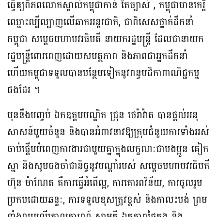
ធ្វើឲ្យពិភពលោកស្គាល់កម្ពុជាកាន់ តែច្បាស់ , កម្ពុជាមានកេរ្តិ៍
ឈ្មោះល្បីល្បាញលើឆាកអន្តរជាតិ, ជាពិសេសថ្នាក់ដឹកនាំ
កម្ពុជា សម្តេចមហាបវរធិបតី នាយករដ្ឋមន្រ្តី ដែលជានាយក
រដ្ឋមន្រ្តីពោរពេញដោយសមត្ថភាព និងភាពជាអ្នកដឹកនាំ
ហើយកម្ពុជាទទួលបានបន្ថែមទៀតនូវពន្ធបដិកាពាណិជ្ជកម្ម
ផងដែរ ។
មុននឹងបញ្ចប់ ឯកឧត្តមបណ្ឌិត ជ្រុន ថេរ៉ាវ៉ាត បានផ្តល់អនុ
សាសន៍មួយចំនួន និងបានអំពាវនាវឱ្យក្រុមជំនួយការទាំងអស់
ចាប់ផ្តើមបំពេញការងារជាមួយគ្នាក្នុងលក្ខណៈជាបងប្អូន គៀក
ស្មា និងសូមចងចាំជានិច្ចនូវបណ្តាំរបស់ សម្តេចមហាបវរធិបតី
ហ៊ុន ម៉ាណែត គឺការធ្វើអំពើល្អ, ការគោរពវិន័យ, ការចូលរួម
ប្រកបដោយឆន្ទៈ, ការទទួលខុសត្រូវខ្ពស់ និងកាលះបង់ ព្រម