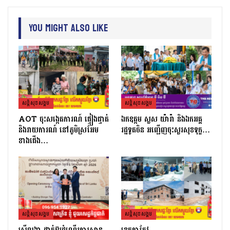
You Might Also Like
សន្តិសុខសង្គម
សន្តិសុខសង្គម
AOT ចុះសង្កេតការណ៍ ផ្ទៀងផ្ទាត់
ឯកឧត្តម សួស យ៉ារ៉ា និងឯកអគ្គ
និងរាយការណ៍ នៅភូមិស្រអែម
រដ្ឋទូតចិន អញ្ជើញចុះសួរសុខទុក្ខ…
ខាងជើង…
សន្តិសុខសង្គម
សន្តិសុខសង្គម