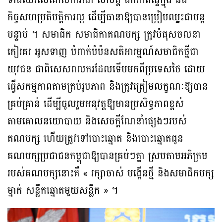
ទាំងឈរលើគោលការណ៍ សាមគ្គី ឯកភាពផ្ទៃក្នុង និង
កិច្ចសហប្រតិបត្តិការល្អ ដើម្បីធានាឱ្យបានប្រៀបឈ្នះជាបន្ត
បន្ទាប់ ។ សមាជិក សមាជិកាគណបក្ស ត្រូវបំផុសចលនា
កៀរគរ អូសទាញ បំពាក់បំប៉នសតិអារម្មណ៍សមាជិកថ្មីជា
យុវជន ជាពិសេសពលករដែលទើបមកពីប្រទេសថៃ ដោយ
ធ្វើសកម្មភាពតាមគ្រប់រូបភាព និងត្រូវត្រៀមលក្ខណៈឱ្យបាន
គ្រប់គ្រាន់ ដើម្បីចូលរួមអនុវត្តឱ្យមានប្រសិទ្ធភាពខ្ពស់
តាមគោលនយោបាយ និងសេចក្តីណែនាំផ្សេងៗរបស់
គណបក្ស ហើយត្រូវទៅបោះឆ្នោត និងបោះឆ្នោតជូន
គណបក្សប្រជាជនកម្ពុជាឱ្យបានគ្រប់ៗគ្នា ស្របតាមអភិក្រម
របស់គណបក្សនោះគឺ « រក្សាចាស់ បង្កើនថ្មី និងសមាជិកបក្ស
ម្នាក់ សន្លឹកឆ្នោតមួយសន្លឹក » ។