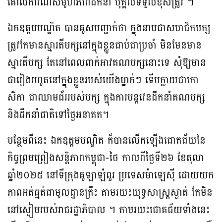
គោលការណ៍សមូហភាពដឹកនាំ បុគ្គលទទួលខុសត្រូវ ។
ឯកឧត្តមបណ្ឌិត បានគូសបញ្ជាក់ថា ក្នុងនាមជាសមាជិកបក្ស
ត្រូវតែមានស្មារតីបក្សនៅក្នុងខ្លួនជាប់ជាប្រចាំ មិនមែនមាន
ស្មារតីបក្ស តែនៅពេលពាក់អាវគណបក្សនោះទេ សុំឱ្យមាន
ជារៀងរហូតនៅក្នុងខ្លួនរបស់យើងម្នាក់ៗ ទើបក្លាយជាកោ
សិកា ជាឈាមជ័ររបស់បក្ស ក្នុងការបន្តវេនដឹកនាំគណបក្ស
និងដឹកនាំជាតិទៅថ្ងៃអនាគត។
បន្ថែមពីនេះ ឯកឧត្តមបណ្ឌិត ក៏បានលើកឡើងជោគជ័យនៃ
កិច្ចព្រមព្រៀងសន្តិភាពកម្ពុជា-ថៃ កាលពីថ្ងៃទី២៦ ខែតុលា
ឆ្នាំ២០២៥ នៅទីក្រុងគូឡាឡំពួរ ប្រទេសម៉ាឡេស៊ី ដោយយក
ភាពអត់ធ្មត់ជាមូលដ្ឋានគ្រឹះ តាមរយះយុទ្ធសាស្រ្តស្ងាត់ តែមិន
នៅស្ងៀមរបស់រាជរដ្ឋាភិបាល ។ តាមរយះជោគជ័យទាំងនេះ