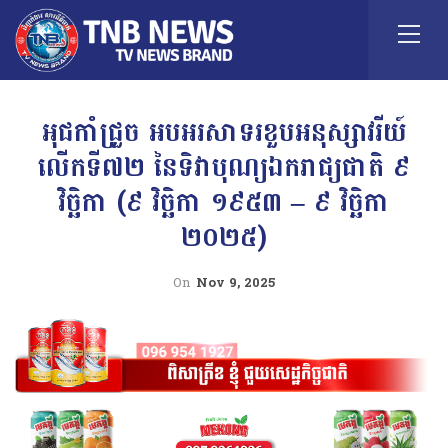
អុជកាំជ្រួច អបអរសាទរខួបអនុស្សាវរីយ៍
លើកទី៧២ នៃទិវាបុណ្យឯករាជ្យជាតិ ៩
វិច្ឆិកា (៩ វិច្ឆិកា ១៩៥៣ – ៩ វិច្ឆិកា
២០២៥)
On
Nov 9, 2025