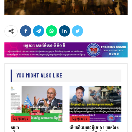
You Might Also Like
សន្តិសុខសង្គម
សន្តិសុខសង្គម
កម្ពុជា…
តេីមកពីគេអ្នកល្បីឈ្មោះ​ ឫមកពីគេ