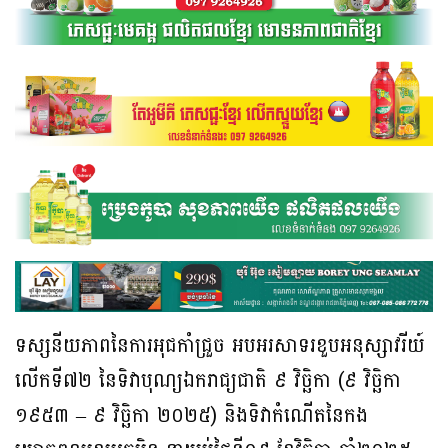
ទស្សនីយភាពនៃការអុជកាំជ្រួច អបអរសាទរខួបអនុស្សាវរីយ៍
លើកទី៧២ នៃទិវាបុណ្យឯករាជ្យជាតិ ៩ វិច្ឆិកា (៩ វិច្ឆិកា
១៩៥៣ – ៩ វិច្ឆិកា ២០២៥) និងទិវាកំណើតនៃកង