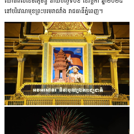
យោធពលខេមរភូមិន្ទ នាយប់ថ្ងៃទី០៩ ខែវិច្ឆិកា ឆ្នាំ២០២៥
នៅបរិវេណមុខព្រះបរមរាជវាំង រាជធានីភ្នំពេញ។