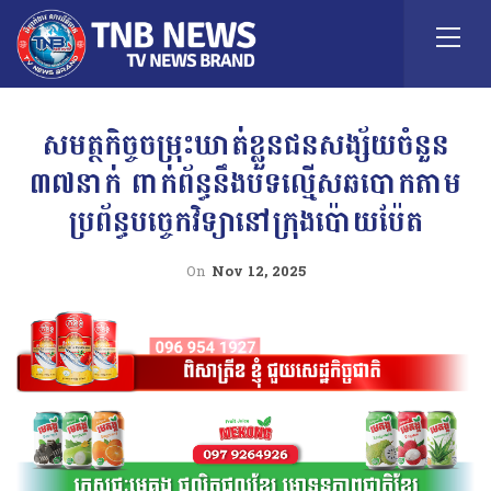
សមត្ថកិច្ចចម្រុះឃាត់ខ្លួនជនសង្ស័យចំនួន
៣៧នាក់ ពាក់ព័ន្ធនឹងបទល្មើសឆបោកតាម
ប្រព័ន្ធបច្ចេកវិទ្យានៅក្រុងប៉ោយប៉ែត
On
Nov 12, 2025