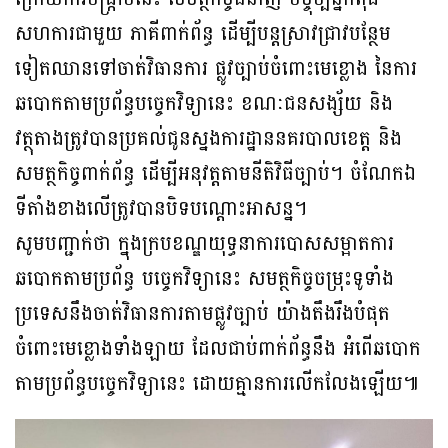
សហការជាមួយ ភាគីពាក់ព័ន្ធ ដើម្បីបន្តស្រាវជ្រាវបន្ថែម
ទៀតឈានទៅចាត់វិធានការ ផ្លូវច្បាប់ចំពោះមេខ្លោង នៃការ
ឆបោកតាមប្រព័ន្ធបច្ចេកវិទ្យានេះ ខណៈជនសង្ស័យ និង
វត្ថុតាងត្រូវបានប្រគល់ជូនស្នងការដ្ឋាននគរបាលខេត្ត និង
សមត្ថកិច្ចពាក់ព័ន្ធ ដើម្បីអនុវត្តតាមនីតិវិធីច្បាប់។ ចំណែកឯ
ទីតាំងខាងលើត្រូវបានបិទបណ្តោះអាសន្ន។
សូមបញ្ជាក់ថា ក្នុងក្របខណ្ឌយុទ្ធនាការបោសសម្អាតការ
ឆបោកតាមប្រព័ន្ធ បច្ចេកវិទ្យានេះ សមត្ថកិច្ចចម្រុះទូទាំង
ប្រទេសនឹងចាត់វិធានការតាមផ្លូវច្បាប់ យ៉ាងតឹងរឹងបំផុត
ចំពោះមេខ្លោងទាំងឡាយ ដែលជាប់ពាក់ព័ន្ធនឹង អំពើឆបោក
តាមប្រព័ន្ធបច្ចេកវិទ្យានេះ ដោយគ្មានការលើកលែងឡើយ៕