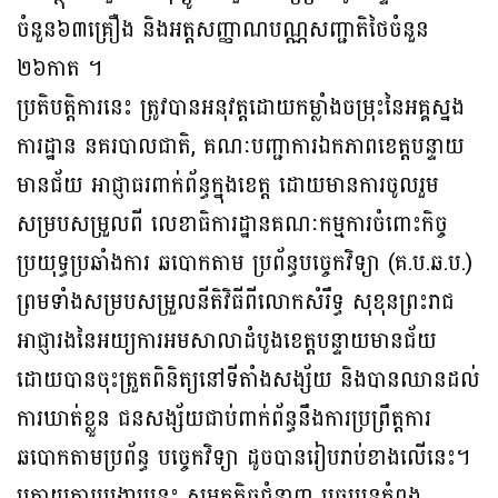
ចំនួន៦៣គ្រឿង និងអត្តសញ្ញាណបណ្ណសញ្ជាតិថៃចំនួន
២៦កាត ។
ប្រតិបត្តិការនេះ ត្រូវបានអនុវត្តដោយកម្លាំងចម្រុះនៃអគ្គស្នង
ការដ្ឋាន នគរបាលជាតិ, គណៈបញ្ជាការឯកភាពខេត្តបន្ទាយ
មានជ័យ អាជ្ញាធរពាក់ព័ន្ធក្នុងខេត្ត ដោយមានការចូលរួម
សម្របសម្រួលពី លេខាធិការដ្ឋានគណៈកម្មការចំពោះកិច្ច
ប្រយុទ្ធប្រឆាំងការ ឆបោកតាម ប្រព័ន្ធបច្ចេកវិទ្យា (គ.ប.ឆ.ប.)
ព្រមទាំងសម្របសម្រួលនីតិវិធីពីលោកសំរឹទ្ធ សុខុនព្រះរាជ
អាជ្ញារងនៃអយ្យការអមសាលាដំបូងខេត្តបន្ទាយមានជ័យ
ដោយបានចុះត្រួតពិនិត្យនៅទីតាំងសង្ស័យ និងបានឈានដល់
ការឃាត់ខ្លួន ជនសង្ស័យជាប់ពាក់ព័ន្ធនឹងការប្រព្រឹត្តការ
ឆបោកតាមប្រព័ន្ធ បច្ចេកវិទ្យា ដូចបានរៀបរាប់ខាងលើនេះ។
ក្រោយការបង្រ្កាបនេះ សមត្ថកិច្ចជំនាញ បច្ចុប្បន្នកំពុង