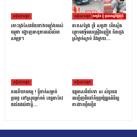
សន្តិសុខសង្គម
សន្តិសុខសង្គម
កោះកុងសែនជ័យនាវាចម្បាំងរបស់
តារាសម្ដែង ទ្រី សក្កដា បើកស្ថិត
កម្ពុជា បង្ហាញអានុភាពលើលំហ
ក្រោមឥទ្ធិពលគ្រឿងញៀន កិនក្មេង
សមុទ្រ។
ស្រីម្នាក់ស្លាប់ និងម្ដាយ…
សន្តិសុខសង្គម
សន្តិសុខសង្គម
ករណីឃាតកម្ម ! ប្ដីចាក់សម្លាប់
ឧត្តមសេនីយ៍ទោ ស សំបូរធន
ប្រពន្ធ នៅស្រុកត្រាំកក់ ខេត្តតាកែវ
អញ្ជើញដឹកនាំកិច្ចប្រជុំត្រួតពិនិត្យ​
ជនដៃដល់ជាប្ដី…
ការងារហ្វឹកហ្វឺន