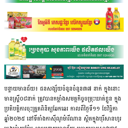
បន្ទាយមានជ័យ៖ ជនសង្ស័យចំនួនចំនួន៣៧ នាក់ ក្នុងនោះ
មានស្រ្តី០៨នាក់ ត្រូវបានកម្លាំងសមត្ថកិច្ចចម្រុះឃាត់ខ្លួន ក្នុង
ប្រតិបត្តិការចុះត្រួតពិនិត្យឆែកឆេរ កាលពីថ្ងៃទី១១ ខែវិច្ឆិកា
ឆ្នាំ២០២៥ នៅទីតាំងកាស៊ីណូម៉ារីណាន ស្ថិតក្នុងបុរីសានហូរ