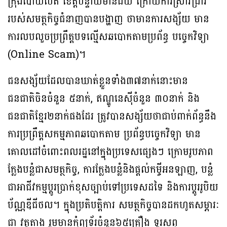
ក្រុងប៉ោយប៉ែត ខេត្តបន្ទាយមានជ័យ ក្រោយការស្រាវជ្រាវ
របស់សមត្ថកិច្ចជំនាញបានបង្ហាញ ថាមានការសង្ស័យ មាន
ការលបលួចប្រព្រឹត្តបទល្មើសឆបោកតាមប្រព័ន្ធ បច្ចេកវិទ្យា
(Online Scam)។
ជនសង្ស័យដែលបានឃាត់ខ្លួនទាំង៣៧នាក់នោះមាន
ជនជាតិចិនចំនួន ៥នាក់, ឥណ្ឌូនេស៊ីចំនួន ៣០នាក់ និង
ជនជាតិខ្មែរ២នាក់ផងដែរ ត្រូវបានសង្ស័យថាជាប់ពាក់ព័ន្ធនឹង
ការប្រព្រឹត្តសកម្មភាពឆបោកតាម ប្រព័ន្ធបច្ចេកវិទ្យា មាន
គោលដៅចំពោះពលរដ្ឋនៅក្នុងប្រទេសផ្សេងៗ ក្រោមរូបភាព
ក្លែងបន្លំជាសមត្ថកិច្ច, ការក្លែងបន្លំនិងផ្តល់កម្ចីអនឡាញ, បន្លំ
ជាអាជីវកម្មប្តូរប្រាក់ខុសច្បាប់ទៅប្រទេសដទៃ និងការប្តូររូបិយ
ប័ណ្ណឌីជីថល។ ក្នុងប្រតិបត្តិការ សមត្ថកិច្ចបានដកហូតសម្ភារៈ
ជា វត្ថុតាង រួមមានកុំព្យូទ័រចំនួន៦៥គ្រឿង ទូរសព្ទ