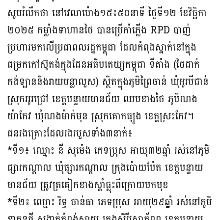
សូមរំលឹកថា នៅវេលាម៉ោង១៥៖៥០នាទី ថ្ងៃទី១២ ខែវិច្ឆិកា
២០២៥ កម្លាំងទាហានថៃ បានប្រើកាំភ្លើង RPD បាញ់
ប្រហារមកលើប្រជាពលរដ្ឋកម្ពុជា ដែលកំពុងស្នាក់នៅក្នុង
ជម្រកកៅស៊ូតង់ក្នុងដែនអធិបតេយ្យកម្ពុជា ទីតាំង (ថៃដាក់
កង់ឡាននិងរាយបន្លាលួស) ស្ថិតក្នុងភូមិព្រៃចាន់ ឃុំអូរបីជាន់
ស្រុកអូរជ្រៅ ខេត្តបន្ទាយមានជ័យ ឈមខាងថៃ ភូមិណង
យ៉ាកែវ ឃុំណងម៉ាក់មុន ស្រុកគោកធ្យូង ខេត្តស្រះកែវ។
ជនរងគ្រោះដែលរងរបួសទាំង៣នាក់៖
*ទី១៖ ឈ្មោះ នី សុម៉េង ភេទប្រុស អាយុ៣២ឆ្នាំ រស់នៅភូមិ
ផ្សារកណ្ដាល ឃុំផ្សារកណ្ដាល ក្រុងប៉ោយប៉ែត ខេត្តបន្ទាយ
មានជ័យ ត្រូវត្រគៀកខាងស្ដាំធ្លុះពីក្រោយមកមុខ
*ទី២៖ ឈ្មោះ រិទ្ធ ចាន់ធា ភេទប្រុស អាយុ២៩ឆ្នាំ រស់នៅភូមិ
ខ្លាកូនថ្មី សង្កាត់កំពង់ស្វាយ ក្រុងសិរីសោភ័ណ្ឌ ខេត្តបន្ទាយ