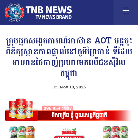
ក្រុមអ្នកសង្កេតការណ៍អាស៊ាន AOT បន្ដចុះ
ពិនិត្យស្ថានភាពផ្ទាល់នៅភូមិព្រៃចាន់ ទីដែល
ទាហានថៃបាញ់ប្រហារមកលើជនស៉ីវិល
កម្ពុជា
On
Nov 13, 2025