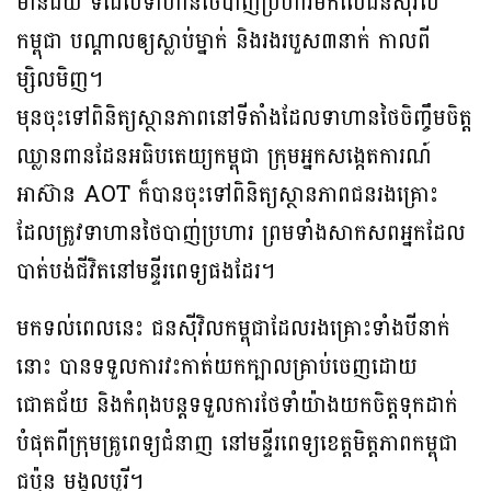
មានជ័យ ទីដែលទាហានថៃបាញ់ប្រហារមកលើជនស៉ីវិល
កម្ពុជា បណ្ដាលឲ្យស្លាប់ម្នាក់ និងរងរបួស៣នាក់ កាលពី
ម្សិលមិញ។
មុនចុះទៅពិនិត្យស្ថានភាពនៅទីតាំងដែលទាហានថៃចិញ្ចឹមចិត្ត
ឈ្លានពានដែនអធិបតេយ្យកម្ពុជា ក្រុមអ្នកសង្កេតការណ៍
អាស៊ាន AOT ក៏បានចុះទៅពិនិត្យស្ថានភាពជនរងគ្រោះ
ដែលត្រូវទាហានថៃបាញ់ប្រហារ ព្រមទាំងសាកសពអ្នកដែល
បាត់បង់ជីវិតនៅមន្ទីរពេទ្យផងដែរ។
មកទល់ពេលនេះ ជនស៉ីវិលកម្ពុជាដែលរងគ្រោះទាំងបីនាក់
នោះ បានទទួលការវះកាត់យកក្បាលគ្រាប់ចេញដោយ
ជោគជ័យ និងកំពុងបន្ដទទួលការថែទាំយ៉ាងយកចិត្តទុកដាក់
បំផុតពីក្រុមគ្រូពេទ្យជំនាញ នៅមន្ទីរពេទ្យខេត្តមិត្តភាពកម្ពុជា
ជប៉ុន មង្គលបូរី។