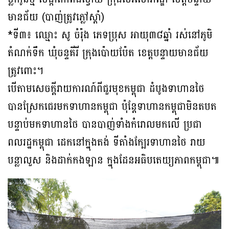
មានជ័យ (បាញ់ត្រូវភ្លៅស្តាំ)
*ទី៣៖ ឈ្មោះ សូ ចំរ៉ុង ភេទប្រុស អាយុ៣៨ឆ្នាំ រស់នៅភូមិ
តំណក់ទឹក ឃុំចន្ទគីរី ក្រុងប៉ោយប៉ែត ខេត្តបន្ទាយមានជ័យ
ត្រូវពោះ។
បើតាមសេចក្ដីរាយការណ៍ពីជួរមុខកម្ពុជា ដំបូងទាហានថៃ
បានស្រែកជេរមកទាហានកម្ពុជា ប៉ុន្តែទាហានកម្ពុជាមិនតបត
បន្ទាប់មកទាហានថៃ បានបាញ់ទាំងកំរោលមកលើ ប្រជា
ពលរដ្ឋកម្ពុជា ដេកនៅក្នុងតង់ ទីតាំងក្បែរទាហានថៃ រាយ
បន្លាលួស និងដាក់កងឡាន ក្នុងដែនអធិបតេយ្យភាពកម្ពុជា៕