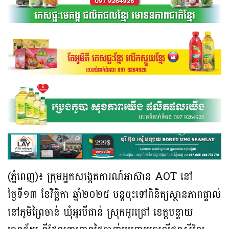
(ភ្នំពេញ)៖ ក្រុមអ្នកសង្កេតការណ៍អាស៊ាន AOT នៅ
ថ្ងៃទី១៣ ខែវិច្ឆិកា ឆ្នាំ២០២៥ បន្ដចុះទៅពិនិត្យស្ថានភាពផ្ទាល់
នៅភូមិព្រៃចាន់ ឃុំអូរបីជាន់ ស្រុកអូរជ្រៅ ខេត្តបន្ទាយ