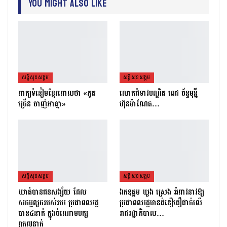
You Might Also Like
សន្តិសុខសង្គម
សន្តិសុខសង្គម
ពាក្យទំនៀមខ្មែរពោលថា «ភូត
លោកជំទាវបណ្ឌិត ពេជ ច័ន្ទមុន្នី
ច្រើន ចាញ់អាត្មា»
ហ៊ុនម៉ាណែត…
សន្តិសុខសង្គម
សន្តិសុខសង្គម
ឃាត់បានជនសង្ស័យ ដែល
ឯកឧត្ដម ឃួង ស្រេង អំពាវនាវឱ្យ
សកម្មលួចរបស់របរ ប្រជាពលរដ្ឋ
ប្រជាពលរដ្ឋមានជំនឿជឿជាក់លើ
បាន៤នាក់ ក្នុងចំណោមបក្ស
រាជរដ្ឋាភិបាល…
ពួក៧នាក់