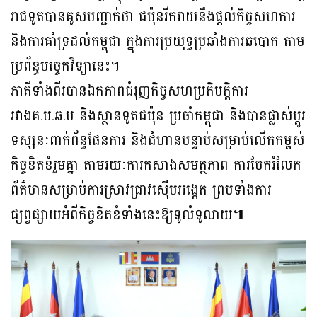
រាជទូតបានគូសបញ្ជាក់ថា ជប៉ុនរីករាយនឹងផ្តល់កិច្ចសហការ
និងការគាំទ្រដល់កម្ពុជា ក្នុងការប្រយុទ្ធប្រឆាំងការឆបោក តាម
ប្រព័ន្ធបច្ចេកវិទ្យានេះ។
ភាគីទាំងពីរបានឯកភាពជំរុញកិច្ចសហប្រតិបត្តិការ
រវាងគ.ប.ឆ.ប និងស្ថានទូតជប៉ុន ប្រចាំកម្ពុជា និងបានផ្លាស់ប្តូរ
ទស្សនៈពាក់ព័ន្ធផែនការ និងជំហានបន្ទាប់សម្រាប់លើកកម្ពស់
កិច្ចខិតខំរួមគ្នា តាមរយៈការកសាងសមត្ថភាព ការចែករំលែក
ព័ត៌មានសម្រាប់ការស្រាវជ្រាវស៊ើបអង្កេត ព្រមទាំងការ
ផ្សព្វផ្សាយអំពីកិច្ចខិតខំទាំងនេះឱ្យទូលំទូលាយ៕