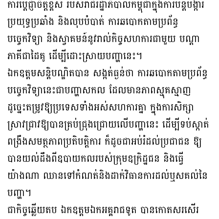
ការប្តេជ្ញាចិត្តខ្ពស់ របស់រាជរដ្ឋាភិបាលកម្ពុជាក្នុងការបន្តបង្ការ
ប្រយុទ្ធប្រឆាំង និងលុបបំបាត់ ការឆបោកតាមប្រព័ន្ធ
បច្ចេកវិទ្យា និងស្វាគមន៍នូវរាល់កិច្ចសហការជាមួយ បណ្តា
ភាគីជាដៃគូ ដើម្បីដោះស្រាយបញ្ហានេះ។
ឯកឧត្តមសន្តិបណ្ឌិតបាន សង្កត់ធ្ងន់ថា ការឆបោកតាមប្រព័ន្ធ
បច្ចេកវិទ្យានេះជាបញ្ហាសកល ដែលមានភាពស្មុគស្មាញ
ដូច្នេះតម្រូវឱ្យប្រទេសទាំងអស់សហការគ្នា ក្នុងការសិក្សា
ស្រាវជ្រាវឱ្យបានគ្រប់ជ្រុងជ្រោយលើបញ្ហានេះ ដើម្បីទប់ស្កាត់
ពង្រឹងសមត្ថភាពប្រតិបត្តិការ ក៏ដូចជាអប់រំដល់ប្រជាជន ឱ្យ
បានយល់ដឹងពីឧបាយកលរបស់ក្រុមឧក្រិដ្ឋជន និងធ្វើ
យ៉ាងណា ឈានទៅកំណត់និងដាក់វិធានការដល់ឬសគល់នៃ
បញ្ហា។
ជាកិច្ចឆ្លើយតប ឯកឧត្តមឯកអគ្គរាជទូត បានកោតសរសើរ