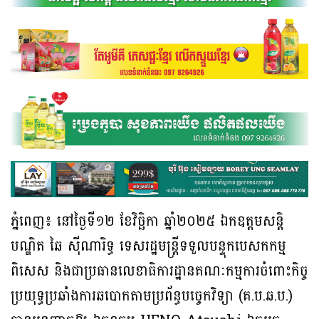
ភ្នំពេញ៖ នៅថ្ងៃទី១២ ខែវិច្ឆិកា ឆ្នាំ២០២៥ ឯកឧត្តមសន្តិ
បណ្ឌិត ឆៃ ស៊ីណារិទ្ធ ទេសរដ្ឋមន្ត្រីទទួលបន្ទុកបេសកកម្ម
ពិសេស និងជាប្រធានលេខាធិការដ្ឋានគណៈកម្មការចំពោះកិច្ច
ប្រយុទ្ធប្រឆាំងការឆបោកតាមប្រព័ន្ធបច្ចេកវិទ្យា (គ.ប.ឆ.ប.)