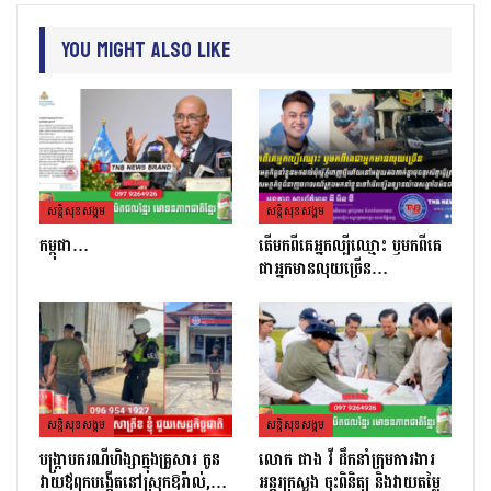
You Might Also Like
សន្តិសុខសង្គម
សន្តិសុខសង្គម
កម្ពុជា…
តេីមកពីគេអ្នកល្បីឈ្មោះ​ ឫមកពីគេ
ជាអ្នកមានលុយច្រេីន​…
សន្តិសុខសង្គម
សន្តិសុខសង្គម
បង្ក្រាបករណីហិង្សាក្នុងគ្រួសារ កូន
លោក ផាង វី ដឹកនាំក្រុមការងារ
វាយឪពុកបង្កើតនៅស្រុកឱរ៉ាល់,…
អន្តរក្រសួង ចុះពិនិត្យ និងវាយតម្លៃ