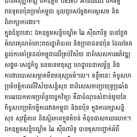
បានអនុញ្ញាតឱ្យ ឯកឧត្តម UENO Atsushi ឯកអគ្គ
រាជទូតជប៉ុនប្រចាំកម្ពុជា ចូលជួបសម្តែងការគួរសម និង
ពិភាក្សាការងារ។
ក្នុងជំនួបនោះ ឯកឧត្តមសន្តិបណ្ឌិត ឆៃ ស៊ីណារិទ្ធ បានថ្លែង
អំណរគុណចំពោះរាជរដ្ឋាភិបាល និងប្រជាជនជប៉ុន ដែលតែង
ផ្តល់ការគាំទ្រដល់កម្ពុជាលើគ្រប់វិស័យ ជាពិសេសការអភិវឌ្ឍ
សង្គម-សេដ្ឋកិច្ច ធនធានមនុស្ស ហេដ្ឋារចនាសម្ព័ន្ធ និង
ការងារបោសសម្អាតមីនមនុស្សធម៌។ល។ ទន្ទឹមនេះ កិច្ចសហ
ប្រតិបត្តិការលើវិស័យសន្តិសុខ ជាពិសេសការប្រយុទ្ធប្រឆាំង
ការឆបោកតាមប្រព័ន្ធបច្ចេកវិទ្យា គឺជាចំណុចសំខាន់មួយនៃ
កិច្ចសហប្រតិបត្តិការរវាងកម្ពុជា និងជប៉ុន ក្នុងការរក្សាសន្តិ
សុខ សុវត្ថិភាព និងស្ថិរភាពក្នុងតំបន់ ក៏ដូចជាសកលលោក។
ឯកឧត្តមសន្តិបណ្ឌិត ឆៃ ស៊ីណារិទ្ធ បានគូសបញ្ជាក់អំពី