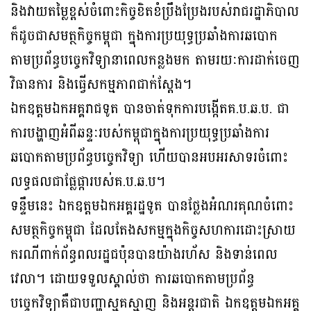
និងវាយតម្លៃខ្ពស់ចំពោះកិច្ចខិតខំប្រឹងប្រែងរបស់រាជរដ្ឋាភិបាល
ក៏ដូចជាសមត្ថកិច្ចកម្ពុជា ក្នុងការប្រយុទ្ធប្រឆាំងការឆបោក
តាមប្រព័ន្ធបច្ចេកវិទ្យានាពេលកន្លងមក តាមរយៈការដាក់ចេញ
វិធានការ និងធ្វើសកម្មភាពជាក់ស្តែង។
ឯកឧត្តមឯកអគ្គរាជទូត បានចាត់ទុកការបង្កើតគ.ប.ឆ.ប. ជា
ការបង្ហាញអំពីឆន្ទៈរបស់កម្ពុជាក្នុងការប្រយុទ្ធប្រឆាំងការ
ឆបោកតាមប្រព័ន្ធបច្ចេកវិទ្យា ហើយបានអបអរសាទរចំពោះ
លទ្ធផលជាផ្លែផ្ការបស់គ.ប.ឆ.ប។
ទន្ទឹមនេះ ឯកឧត្តមឯកអគ្គរដ្ឋទូត បានថ្លែងអំណរគុណចំពោះ
សមត្ថកិច្ចកម្ពុជា ដែលតែងសកម្មក្នុងកិច្ចសហការដោះស្រាយ
ករណីពាក់ព័ន្ធពលរដ្ឋជប៉ុនបានយ៉ាងរហ័ស និងទាន់ពេល
វេលា។ ដោយទទួលស្គាល់ថា ការឆបោកតាមប្រព័ន្ធ
បច្ចេកវិទ្យាគឺជាបញ្ហាស្មុគស្មាញ និងអន្តរជាតិ ឯកឧត្តមឯកអគ្គ