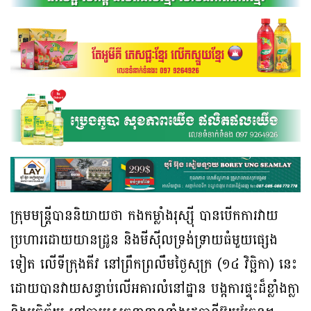
ក្រុមមន្ត្រីបាននិយាយថា កងកម្លាំងរុស្ស៊ី បានបើកការវាយ
ប្រហារដោយយានដ្រូន និងមីស៊ីលទ្រង់ទ្រាយធំមួយផ្សេង
ទៀត លើទីក្រុងគីវ នៅព្រឹកព្រលឹមថ្ងៃសុក្រ (១៤ វិច្ឆិកា) នេះ
ដោយបានវាយសន្ធាប់លើអគារលំនៅដ្ឋាន បង្កការផ្ទុះដ៏ខ្លាំងក្លា