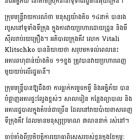
និងអគ្គិភ័យ នៅតាមស្រុកនានាទូទាំងរដ្ឋធានីអ៊ុយក្រែន។
ក្រុមមន្ត្រីរាយការណ៍ថា មនុស្សយ៉ាងតិច ១៤នាក់ បានរង
របួសនៅទូទាំងទីក្រុង ក្នុងការវាយប្រហារដោយដ្រូន និងមី
ស៊ីលរាប់រយគ្រឿង។ អភិបាលក្រុងគីវ លោក Vitali
Klitschko បាននិយាយថា សរុបមកទល់ពេលនេះ
អគារពហុជាន់យ៉ាងតិច ១១ខ្នង ត្រូវបានវាយប្រហារពេញ
មួយយប់លើរដ្ឋធានី។
ក្រុមមន្ត្រីបានឱ្យដឹងថា ការធ្លាក់កម្ទេចកម្ទី និងអគ្គិភ័យ បាន
បំផ្លាញអគារផ្ទះល្វែងខ្ពស់ៗ សាលារៀន កន្លែងព្យាបាល និង
អគាររដ្ឋបាលក្នុងតំបន់ជាច្រើន ដែលនៅរាយប៉ាយពាសពេញ
ទីក្រុងគីវ ដែលមានមនុស្សប្រមាណ ៣លាននាក់ រស់នៅ។
ចាប់តាំងពីប្រតិបត្តិការយោធាពិសេសរបស់ខ្លួនក្នុងខែកុម្ភៈ