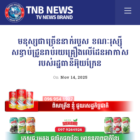
មនុស្សជាច្រើននាក់របួស ខណៈរុស្ស៊ី
សន្ធាប់ដ្រូនរាប់រយគ្រឿងលើដែនអាកាស
របស់រដ្ឋធានីអ៊ុយក្រែន
On
Nov 14, 2025