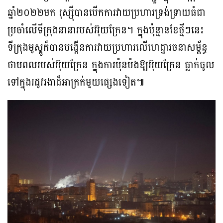
ឆ្នាំ២០២២មក រុស្ស៊ីបានបើកការវាយប្រហារទ្រង់ទ្រាយធំជា
ប្រចាំលើទីក្រុងនានារបស់អ៊ុយក្រែន។ ក្នុងប៉ុន្មានខែថ្មីៗនេះ
ទីក្រុងមូស្គូក៏បានបង្កើនការវាយប្រហារលើហេដ្ឋារចនាសម្ព័ន្ធ
ថាមពលរបស់អ៊ុយក្រែន ក្នុងការប៉ុនប៉ងឱ្យអ៊ុយក្រែន ធ្លាក់ចូល
ទៅក្នុងរដូវរងាដ៏អាក្រក់មួយផ្សេងទៀត៕