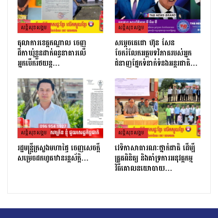
សន្តិសុខសង្គម
សន្តិសុខសង្គម
តុលាការខេត្តកណ្ដាល ចេញ
សម្តេចតេជោ ហ៊ុន សែន
ដីកាឃុំខ្លួនដាក់ពន្ធនាគារលើ
ចែករំលែកអត្ថបទវិភាគរបស់អ្នក
អ្នកបើករថយន្ត…
ជំនាញផ្នែកទំនាក់ទំនងអន្តរជាតិ…
សន្តិសុខសង្គម
សន្តិសុខសង្គម
រដ្ឋមន្ដ្រីក្រសួងមហាផ្ទៃ ចេញសេចក្តី
វេទិកាសាធារណៈថ្នាក់ជាតិ ដើម្បី
សម្រេចដកហូតឋានរន្តស័ក្តិ…
ត្រួតពិនិត្យ និងគាំទ្រការអនុវត្តកម្ម
វិធីគោលនយោបាយ…