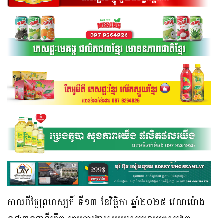
កាលពីថ្ងៃព្រហស្បតិ៍ ទី១៣ ខែវិច្ឆិកា ឆ្នាំ២០២៥ វេលាម៉ោង