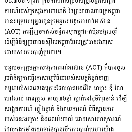
០៨:៣០នាទីព្រឹក ក្រុមការងារសម្របសម្រួលអ្នកសង្កេត
ការណ៍របស់ក្រសួងការពារជាតិ នៃព្រះរាជាណាចក្រកម្ពុជា
បានសម្របសម្រួលជូនក្រុមអ្នកសង្កេតការណ៍អាស៊ាន
(AOT) អញ្ជើញមកដល់មន្ទីរពេទ្យកម្ពុជា-ជប៉ុនមង្គលបុរី
ដើម្បីពិនិត្យប្រជាជនស៊ីវិលកម្ពុជាដែលត្រូវបានរងរបួស
ដោយសារការបាញ់ប្រហារ។
បន្ទាប់មកក្រុមអ្នកសង្កេតការណ៍អាស៊ាន (AOT) ក៏បានចូល
រួមពិនិត្យការធ្វើកោសល្យវិច័យរបស់សមត្ថកិច្ចជំនាញ
កម្ពុជាលើសពជនរងគ្រោះដែលបាត់បង់ជីវិត ឈ្មោះ ឌី ណៃ
ហៅសល់ ភេទប្រុស អាយុ៣៦ឆ្នាំ ស្នាក់នៅភូមិព្រៃចាន់ ដើម្បី
សង្កេតការណ៍ ផ្ទៀងផ្ទាត់ និងរាយការណ៍ អំពីស្ថានភាព
របស់ជនរងគ្រោះ និងផលប៉ះពាល់ ដោយសារហេតុការណ៍
ដែលកងកម្លាំងយោធាថៃបានបើកការបាញ់ប្រហារយ៉ាង