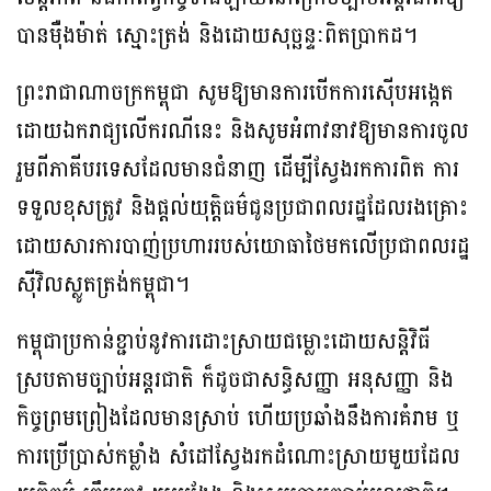
បានម៉ឺងម៉ាត់ ស្មោះត្រង់ និងដោយសុច្ឆន្ទៈពិតប្រាកដ។
ព្រះរាជាណាចក្រកម្ពុជា សូមឱ្យមានការបើកការស៊ើបអង្កេត
ដោយឯករាជ្យលើករណីនេះ និងសូមអំពាវនាវឱ្យមានការចូល
រួមពីភាគីបរទេសដែលមានជំនាញ ដើម្បីស្វែងរកការពិត ការ
ទទួលខុសត្រូវ និងផ្តល់យុត្តិធម៌ជូនប្រជាពលរដ្ឋដែលរងគ្រោះ
ដោយសារការបាញ់ប្រហាររបស់យោធាថៃមកលើប្រជាពលរដ្ឋ
ស៊ីវិលស្លូតត្រង់កម្ពុជា។
កម្ពុជាប្រកាន់ខ្ជាប់នូវការដោះស្រាយជម្លោះដោយសន្តិវិធី
ស្របតាមច្បាប់អន្តរជាតិ ក៏ដូចជាសន្ធិសញ្ញា អនុសញ្ញា និង
កិច្ចព្រមព្រៀងដែលមានស្រាប់ ហើយប្រឆាំងនឹងការគំរាម ឬ
ការប្រើប្រាស់កម្លាំង សំដៅស្វែងរកដំណោះស្រាយមួយដែល