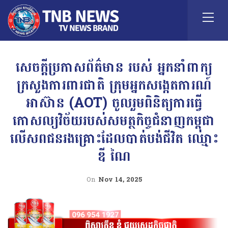
សេចក្តីប្រកាសព័ត៌មាន របស់ អ្នកនាំពាក្យ
ក្រសួងការពារជាតិ ក្រុមអ្នកសង្កេតការណ៍
អាស៊ាន (AOT) ចូលរួមពិនិត្យការធ្វើ
កោសល្យវិច័យរបស់សមត្ថកិច្ចជំនាញកម្ពុជា
លើសពជនរងគ្រោះដែលបាត់បង់ជីវិត ឈ្មោះ
ឌី ណៃ
On
Nov 14, 2025