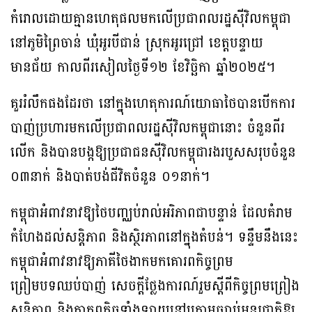
កំរោលដោយគ្មានហេតុផលមកលើប្រជាពលរដ្ឋស៊ីវិលកម្ពុជា
នៅភូមិព្រៃចាន់ ឃុំអូរបីជាន់ ស្រុកអូរជ្រៅ ខេត្តបន្ទាយ
មានជ័យ កាលពីរសៀលថ្ងៃទី១២ ខែវិច្ឆិកា ឆ្នាំ២០២៥។
គួររំលឹកផងដែរថា នៅក្នុងហេតុការណ៍យោធាថៃបានបើកការ
បាញ់ប្រហារមកលើប្រជាពលរដ្ឋស៊ីវិលកម្ពុជានោះ ចំនួនពីរ
លើក និងបានបង្កឱ្យប្រជាជនស៊ីវិលកម្ពុជារងរបួសសរុបចំនួន
០៣នាក់ និងបាត់បង់ជីវិតចំនួន ០១នាក់។
កម្ពុជាអំពាវនាវឱ្យថៃបញ្ឈប់រាល់អរិភាពជាបន្ទាន់ ដែលគំរាម
កំហែងដល់សន្តិភាព និងស្ថិរភាពនៅក្នុងតំបន់។ ទន្ទឹមនឹងនេះ
កម្ពុជាអំពាវនាវឱ្យភាគីថៃងាកមកគោរពកិច្ចព្រម
ព្រៀមបទឈប់បាញ់ សេចក្តីថ្លែងការណ៍រួមស្តីពីកិច្ចព្រមព្រៀង
សន្តិភាព និងកាតព្វកិច្ចទាំងឡាយនៅក្រោមច្បាប់អន្តរជាតិឱ្យ