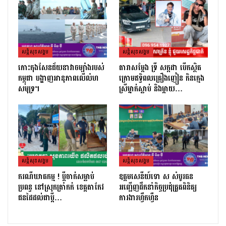
សន្តិសុខសង្គម
សន្តិសុខសង្គម
កោះកុងសែនជ័យនាវាចម្បាំងរបស់
តារាសម្ដែង ទ្រី សក្កដា បើកស្ថិត
កម្ពុជា បង្ហាញអានុភាពលើលំហ
ក្រោមឥទ្ធិពលគ្រឿងញៀន កិនក្មេង
សមុទ្រ។
ស្រីម្នាក់ស្លាប់ និងម្ដាយ…
សន្តិសុខសង្គម
សន្តិសុខសង្គម
ករណីឃាតកម្ម ! ប្ដីចាក់សម្លាប់
ឧត្តមសេនីយ៍ទោ ស សំបូរធន
ប្រពន្ធ នៅស្រុកត្រាំកក់ ខេត្តតាកែវ
អញ្ជើញដឹកនាំកិច្ចប្រជុំត្រួតពិនិត្យ​
ជនដៃដល់ជាប្ដី…
ការងារហ្វឹកហ្វឺន