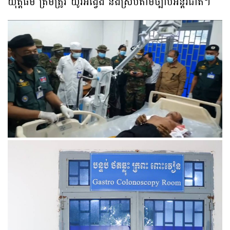
យុត្តិធម៌ ត្រឹមត្រូវ យូរអង្វែង និងស្របតាមច្បាប់អន្តរជាតិ។