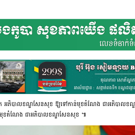
ម៉ានិត អភិបាលខណ្ឌសែនសុខ ឱ្យទៅកាន់មុខតំណែង ជាអភិបាលខណ្ឌ
ាន់មុខតំណែង ជាអភិបាលខណ្ឌសែនសុខ ៕