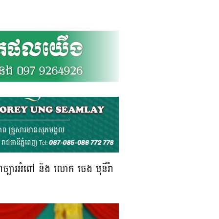
ច្បារអំពៅ និង លោក ចេង មុនីរ៉ា