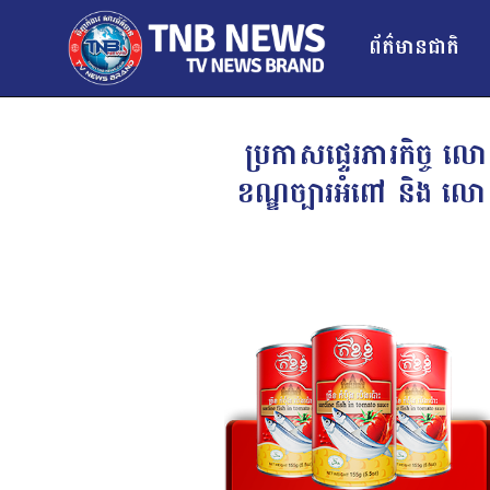
ព័ត៌មានជាតិ
ប្រកាសផ្ទេរភារកិច្ច
ខណ្ឌច្បារអំពៅ និង លោ