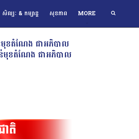
សិល្បៈ & កម្សាន្ត
សុខភាព
MORE
ាន់មុខតំណែង ជាអភិបាល
កាន់មុខតំណែង ជាអភិបាល