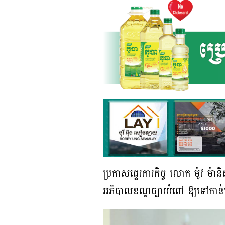
ប្រកាសផ្ទេរភារកិច្ច លោក ម៉ូវ 
អភិបាលខណ្ឌច្បារអំពៅ ឱ្យទៅក