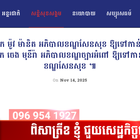
អន្ដរជាតិ
សន្តិសុខសង្គម
នយោបាយ
សប្បុរសធម៍
 លោក ម៉ូវ ម៉ានិត អភិបាលខណ្ឌសែនសុខ ឱ្យទៅក
ក ចេង មុនីរ៉ា អភិបាលខណ្ឌច្បារអំពៅ ឱ្យទៅ
ខណ្ឌសែនសុខ ៕
On
Nov 14, 2025