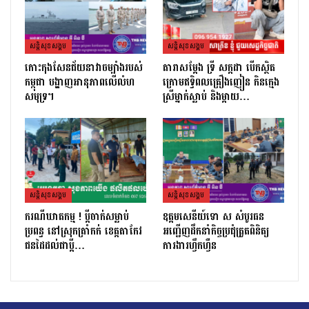
សន្តិសុខសង្គម
សន្តិសុខសង្គម
កោះកុងសែនជ័យនាវាចម្បាំងរបស់
តារាសម្ដែង ទ្រី សក្កដា បើកស្ថិត
កម្ពុជា បង្ហាញអានុភាពលើលំហ
ក្រោមឥទ្ធិពលគ្រឿងញៀន កិនក្មេង
សមុទ្រ។
ស្រីម្នាក់ស្លាប់ និងម្ដាយ…
សន្តិសុខសង្គម
សន្តិសុខសង្គម
ករណីឃាតកម្ម ! ប្ដីចាក់សម្លាប់
ឧត្តមសេនីយ៍ទោ ស សំបូរធន
ប្រពន្ធ នៅស្រុកត្រាំកក់ ខេត្តតាកែវ
អញ្ជើញដឹកនាំកិច្ចប្រជុំត្រួតពិនិត្យ​
ជនដៃដល់ជាប្ដី…
ការងារហ្វឹកហ្វឺន