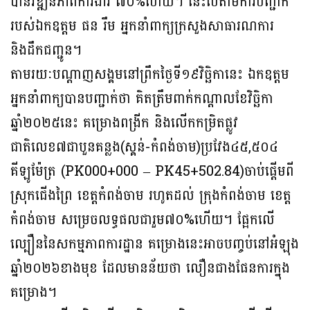
បានវឌ្ឍនភាពការងារ ៧០%ហើយ។ នេះបើតាមការបញ្ជាក់
របស់ឯកឧត្ដម ផន រឹម អ្នកនាំពាក្យក្រសួងសាធារណការ
និងដឹកជញ្ជូន។
តាមរយៈបណ្ដាញសង្គមនៅព្រឹកថ្ងៃទី១៩វិច្ឆិកានេះ ឯកឧត្ដម
អ្នកនាំពាក្យបានបញ្ជាក់ថា គិតត្រឹមពាក់កណ្តាលខែវិច្ឆិកា
ឆ្នាំ២០២៥នេះ គម្រោងពង្រីក និងលើកកម្រិតផ្លូវ
ជាតិលេខ៧ជាបួនគន្លង(ស្គន់-កំពង់ចាម)ប្រវែង៤៥,៥០៤
គីឡូម៉ែត្រ (PK000+000 – PK45+502.84)ចាប់ផ្តើមពី
ស្រុកជើងព្រៃ ខេត្តកំពង់ចាម រហូតដល់ ក្រុងកំពង់ចាម ខេត្ត
កំពង់ចាម សម្រេចលទ្ធផលជារួម៧០%ហើយ។ ផ្អែកលើ
ល្បឿននៃសកម្មភាពការដ្ឋាន គម្រោងនេះអាចបញ្ចប់នៅអំឡុង
ឆ្នាំ២០២៦ខាងមុខ ដែលមានន័យថា លឿនជាងផែនការក្នុង
គម្រោង។