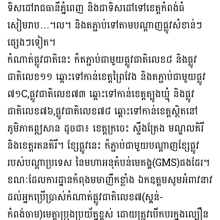
ទិសដៅរាជធានីភ្នំពេញ និងជាទិសដៅទៅខេត្តកំពង់ធំ
សៀមរាប…។ល។ និងតភ្ជាប់ទៅតាមបណ្ដាញផ្លូវសំខាន់ៗ
ផ្សេងៗទៀត។
កំណាត់ផ្លូវជាតិនេះ ក៏តភ្ជាប់ជាមួយផ្លូវជាតិលេខ៨ និងផ្លូវ
ជាតិលេខ១១ ឆ្ពោះទៅកាន់ខេត្តព្រៃវែង និងតភ្ជាប់ជាមួយផ្លូវ
៧១C,ផ្លូវជាតិលេខ៧៣ ឆ្ពោះទៅកាន់ខេត្តត្បូងឃ្មុំ និងផ្លូវ
ជាតិលេខ៧៦,ផ្លូវជាតិលេខ៧៨ ឆ្ពោះទៅកាន់ខេត្តស្ថិតនៅ
ភូមិភាគឦសាន ដូចជា៖ ខេត្តក្រចេះ ស្ទឹងត្រែង មណ្ឌលគិរី
និងខេត្តរតនគិរី។ ខ្សែផ្លូវនេះ ក៏ភ្ជាប់ជាមួយបណ្តាញខ្សែផ្លូវ
របស់បណ្តាប្រទេស នៃមហាអនុតំបន់មេគង្គ(GMS)ផងដែរ។
ខណៈដែលការដ្ឋានកំពុងមមាញឹកខ្លាំង ឯកឧត្តមសូមអំពាវនាវ
ដល់អ្នកប្រើប្រាស់កំណាត់ផ្លូវជាតិលេខ៧(ស្គន់-
កំពង់ចាម)មេត្តាប្រុងប្រយ័ត្នខ្ពស់ ដោយត្រូវបើកបរក្នុងល្បឿន