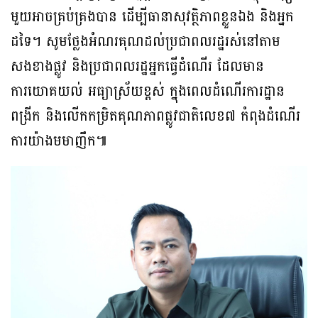
មួយអាចគ្រប់គ្រងបាន ដើម្បីធានាសុវត្ថិភាពខ្លួនឯង និងអ្នក
ដទៃ។ សូមថ្លែងអំណរគុណដល់ប្រជាពលរដ្ឋរស់នៅតាម
សងខាងផ្លូវ និងប្រជាពលរដ្ឋអ្នកធ្វើដំណើរ ដែលមាន
ការយោគយល់ អធ្យាស្រ័យខ្ពស់ ក្នុងពេលដំណើរការដ្ឋាន
ពង្រីក និងលើកកម្រិតគុណភាពផ្លូវជាតិលេខ៧ កំពុងដំណើរ
ការយ៉ាងមមាញឹក៕