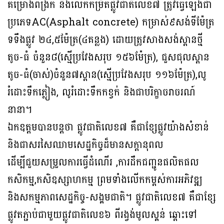
គម្រោងពង្រីក និងលើកកម្រិតផ្លូវជាតិលេខ៧ ត្រូវធ្វើឡើងជា
ប្រភេទAC(Asphalt concrete) កម្រាស់៩សង់ទីម៉ែត្រ
ទទឹងផ្លូវ ២៤,៥ម៉ែត្រ(៤គន្លង) ដោយត្រូវសាងសង់ស្ពានថ្មី
តូច-ធំ ចំនួន៨(ស្មើប្រវែងសរុប ១៥៦ម៉ែត្រ), ជួសជុលស្ពាន
តូច-ធំ(ចាស់)ចំនួន៧ស្ពាន(ស្មើប្រវែងសរុប ១១៦ម៉ែត្រ),លូ
រំដោះទឹកភ្លៀង, លូរំដោះទឹកកខ្វក់ និងជាបរិក្ខាចរាចរណ៍
នានា។
ឯកឧត្ដមបានបន្តថា ផ្លូវជាតិលេខ៧ គឺជាខ្សែផ្លូវយ៉ាងសំខាន់
និងជាសរសៃឈាមសេដ្ឋកិច្ចដ៏មានសក្ដានុពល
ដើម្បីជួយសម្រួលការធ្វើដំណើរ ,ការដឹកជញ្ជូនផលិតផល
កសិកម្ម,កសិឧស្សាហកម្ម ព្រមទាំងលើកកម្ពស់ការអភិវឌ្ឍ
និងសកម្មភាពសេដ្ឋកិច្ច-សង្គមជាតិ។ ផ្លូវជាតិលេខ៧ គឺជាខ្សែ
ផ្លូវតភ្ជាប់ជាមួយផ្លូវជាតិលេខ៦ ពីរង្វង់មូលស្គន់ ឆ្ពោះទៅ