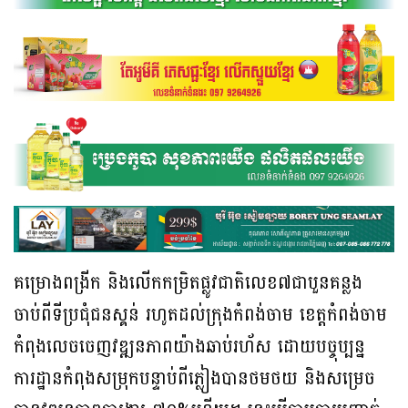
គម្រោងពង្រីក និងលើកកម្រិតផ្លូវជាតិលេខ៧ជាបួនគន្លង
ចាប់ពីទីប្រជុំជនស្គន់ រហូតដល់ក្រុងកំពង់ចាម ខេត្តកំពង់ចាម
កំពុងលេចចេញវឌ្ឍនភាពយ៉ាងឆាប់រហ័ស ដោយបច្ចុប្បន្ន
ការដ្ឋានកំពុងសម្រុកបន្ទាប់ពីភ្លៀងបានថមថយ និងសម្រេច