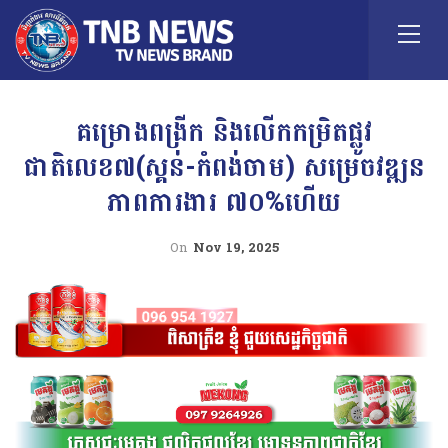
គម្រោងពង្រីក និងលើកកម្រិតផ្លូវ
ជាតិលេខ៧(ស្គន់-កំពង់ចាម) សម្រេចវឌ្ឍន
ភាពការងារ ៧០%ហើយ
On
Nov 19, 2025