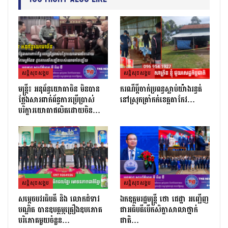
សន្តិសុខសង្គម
សន្តិសុខសង្គម
មន្ត្រី៖ អនុព័ន្ធយោធាចិន មិនបាន
ករណីប្តីចាក់ប្រពន្ធស្លាប់យ៉ាងរន្ធត់
ថ្លែងសារពាក់ព័ន្ធការប្រើប្រាស់
នៅស្រុកត្រាំកក់ខេត្តតាកែវ…
បរិក្ខារយោធាផលិតដោយចិន…
សន្តិសុខសង្គម
សន្តិសុខសង្គម
សម្តេចបវរធិបតី និង លោកជំទាវ
ឯកឧត្តមរដ្ឋមន្ត្រី ថោ ជេដ្ឋា អញ្ជើញ
បណ្ឌិត បានឧបត្ថម្ភគ្រឿងឧបភោគ
ជាអធិបតីបើកសិក្ខាសាលាថ្នាក់
បរិភោគមួយចំនួន…
ជាតិ…