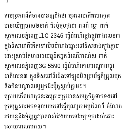
។
តាមប្រភពព័ត៌មានបានឲ្យដឹងថា មុនពេលកេីតហេតុគេ
បានឃេីញបុរស២នាក់ ជិះម៉ូតូហុងដា ពណ៌ ខ្មៅ ពាក់
ស្លាកលេខភ្នំពេញ1LC 2346 ធ្វេីដំណេីរឆ្លងផ្លូវជាងលេខ៣
ក្នុងទិសដៅពីកេីតទៅលិចបំណងឆ្ពោះទៅទិសខាងត្បូងភ្លាម
នោះស្រាប់តែមានរថយន្តដឹកអ្នកដំណេីរពណ៌ស ពាក់
ស្លាកលេខភ្នំពេញ3G 5590 ធ្វេីដំណេីរតាមបណ្តោយផ្លូវ
ជាតិលេខ៣ ក្នុងទិសដៅពីជេីងទៅត្បូងមិនប្រយ័ត្នក៏ជ្រុលបុក
និងកិនបណ្តាលឲ្យអ្នកជិះម៉ូតូស្លាប់ភ្លាមៗ។
ក្រោយកេីតហេតុជនរងគ្រោះត្រូវបានសមត្ថកិច្ចទាក់ទងទៅ
ក្រុមគ្រួសារមកទទួលយកទៅធ្វេីបុណ្យតាមប្រពៃណី ចំណែក
រថយន្តនិងម៉ូតូត្រូវបានវាស់វែងយកទៅរក្សាទុករងចាំដោះ
ស្រាយពេលក្រោយ៕