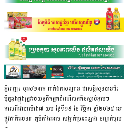
ភ្នំពេញ៖ បុរស២នាក់ ពាក់ឯកសណ្ឋាន ជាសន្តិសុខបានជិះ
ម៉ូតូឆ្លងផ្លូងត្រូវរថយន្តដឹកអ្នកដំណេីរបុកកិនស្លាប់ភ្លាមៗ
កាលពីវេលាម៉ោង៧ យប់ ថ្ងៃទី១៩ ខែ វិច្ឆិកា ឆ្នាំ២០២៥ នៅ
ផ្លូវជាតិលេខ៣ ភូមិតាំងរនាម សង្កាត់ប្រទះឡាង ខណ្ឌកំបូល