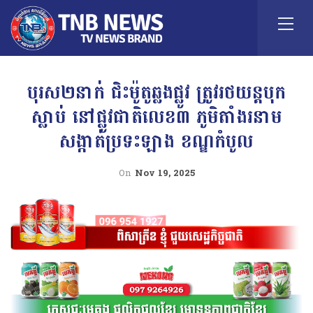
បុរស២នាក់ ជិះម៉ូតូឆ្លងផ្លូវ ត្រូវរថយន្តបុក
ស្លាប់ នៅផ្លូវជាតិលេខ៣ ភូមិតាំងរនាម
សង្កាត់ប្រទះឡាង ខណ្ឌកំបូល
On
Nov 19, 2025