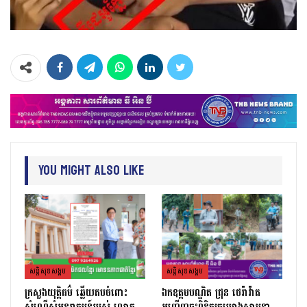
You Might Also Like
សន្តិសុខសង្គម
សន្តិសុខសង្គម
ក្រសួងយុត្តិធម៌ ឆ្លើយតបចំពោះ
ឯកឧត្តមបណ្ឌិត ជ្រុន ថេរ៉ាវ៉ាត