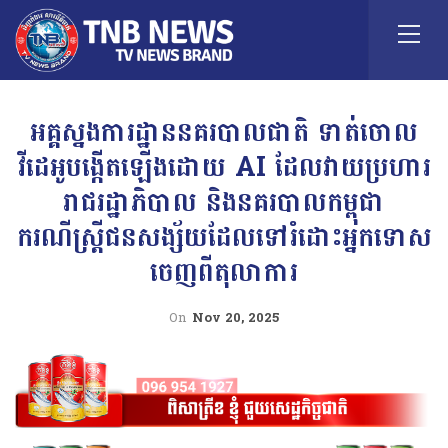
អគ្គស្នងការដ្ឋាននគរបាលជាតិ ទាត់ចោល
វីដេអូបង្កើតឡើងដោយ AI ដែលវាយប្រហារ
រាជរដ្ឋាភិបាល និងនគរបាលកម្ពុជា
ករណីស្ដ្រីជនសង្ស័យដែលទៅរំដោះអ្នកទោស
ចេញពីតុលាការ
On
Nov 20, 2025