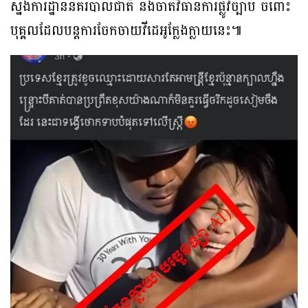
ស្នងការដ្ឋាននគរបាលជាតិ នឹងចាត់វិធានការផ្លូវច្បាប់ ចំពោះ
បុគ្គលដែលបន្តការចែកចាយវីដេអូក្លែងក្លាយនេះ៕