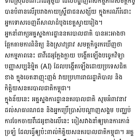
ទាំងស្រុងចំពោះវីដេអូមួយ ដែលបង្ហាញពីសកម្មភាពសមត្ថកិច្ច
បានបំពានលើរូបរាងកាយស្រ្តីជាជនសង្ស័យ ក្នុងករណីរំដោះ
អ្នកទោសចេញពីសាលាដំបូងខេត្តស្វាយរៀង។
អ្នកនាំពាក្យអគ្គស្នងការដ្ឋាននគរបាលជាតិ បានអះអាងថា
ផ្អែកតាមការពិនិត្យ និងស្រាវជ្រាវ សមត្ថកិច្ចរកឃើញថា
សកម្មភាពនេះ ជាវីដេអូក្លែងក្លាយ បង្កើតឡើងបច្ចេកវិទ្យា
បញ្ញាសប្បនិម្មិត (AI) ដែលបង្កើតឡើងដោយប្រទេសជិត
ខាង ក្នុងចេតនាញុះញង់ វាយប្រហាររាជរដ្ឋាភិបាល និង
កិត្តិយសនគរបាលជាតិកម្ពុជា។
ក្នុងន័យនេះ អគ្គស្នងការដ្ឋាននគរបាលជាតិ សូមអំពាវនាវ
ដល់សាធារណជន និងអ្នកប្រើប្រាស់បណ្តាញសង្គម បញ្ឈប់
ការចែកចាយវីដេអូខាងលើនេះ ចៀសវាងនាំឲ្យមានការភាន់
ច្រឡំ ដែលធ្វើឲ្យប៉ះពាល់កិត្តិយសនគរបាលជាតិកម្ពុជា។ អគ្គ