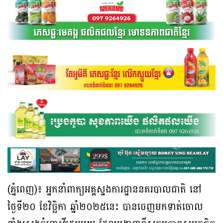
(ភ្នំពេញ)៖ អ្នកនាំពាក្យអគ្គស្នងការដ្ឋាននគរបាលជាតិ នៅ
ថ្ងៃទី២០ ខែវិច្ឆិកា ឆ្នាំ២០២៥នេះ បានចេញមកទាត់ចោល