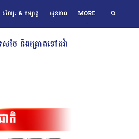
សិល្បៈ & កម្សាន្ត
សុខភាព
MORE
្រទេសថៃ និងគ្រោងទៅតវ៉ា