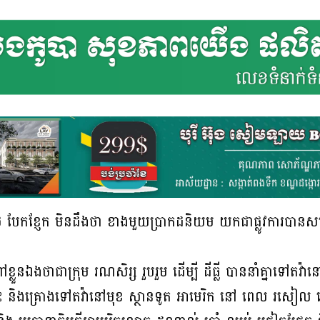
កខ្ញែក មិនដឹងថា ខាងមួយប្រាកដនិយម យកជាផ្លូវការបានសម្រា
លួនឯងថាជាក្រុម រណសិរ្ស រួបរួម ដើម្បី ដីធ្លី បាននាំគ្នាទៅតវ៉ាន
ានេះ និងគ្រោងទៅតវ៉ានៅមុខ ស្ថានទូត អាមេរិក នៅ ពេល រសៀល ដ