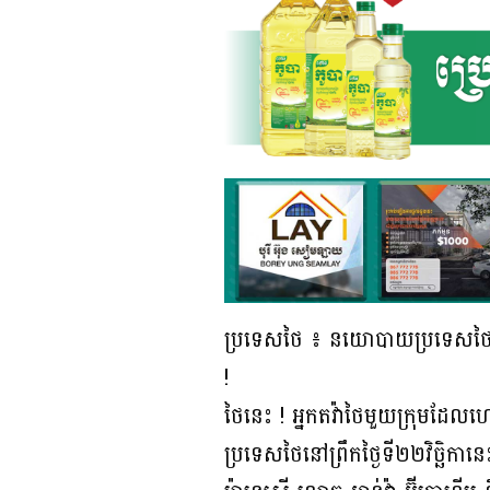
ប្រទេសថៃ ៖ នយោបាយប្រទេសថៃ បែ
!
ថៃនេះ ! អ្នកតវ៉ាថៃមួយក្រុមដែលហៅខ្
ប្រទេសថៃនៅព្រឹកថ្ងៃទី២២វិច្ឆិក