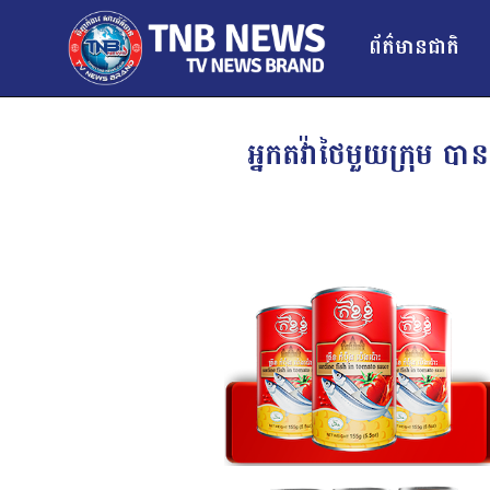
ព័ត៌មានជាតិ
អ្នកតវ៉ាថៃមួយក្រុម បា