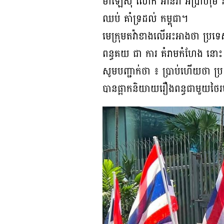
ម៉ាឡេស៊ី លោក អាន់វ៉ា អ៊ីប្រាហ៊ីម
ឈប់ គាំទ្រដល់ កម្ពុជា។
មេក្រុមតវ៉ាខាងលើអះអាងថា ប្រទេស
ពន្ធគយ ជា ការ គំរាមកំហែង នោះ
សូមបញ្ជាក់ថា ៖ ប្រាប់ហើយថា ប្រយ
បានផ្អាកនិយាយរឿងពន្ធជាមួយថៃរហូតស្