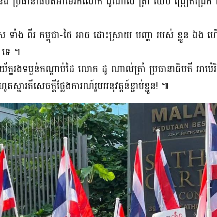
 និង ប្រធានាធិបតីអាមេរិកលោក ដូណាល់ ត្រាំ ឈប់ ជ្រៀតជ្រែក កិច
 ទាំង ពីរ កម្ពុជា-ថៃ អាច ដោះស្រាយ បញ្ហា របស់ ខ្លួន ឯង ហើយ
 ទេ ។
័ត្នរងទម្ងន់កណ្តាប់ដៃ លោក ដូ ណាល់ត្រាំ ប្រធានាធិបតី អាម៉េរ
មារតីសេចក្តីថ្លែងការណ៍រួមអនុវត្តន៍ខ្ជាប់ខ្ជួន! ៕