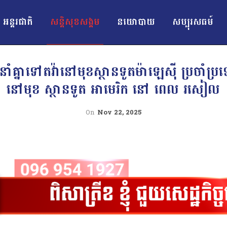
អន្ដរជាតិ
សន្តិសុខសង្គម
នយោបាយ
សប្បុរសធម៍
ននាំគ្នាទៅតវ៉ានៅមុខស្ថានទូតម៉ាឡេស៊ី ប្រចាំប
នៅមុខ ស្ថានទូត អាមេរិក នៅ ពេល រសៀល
On
Nov 22, 2025