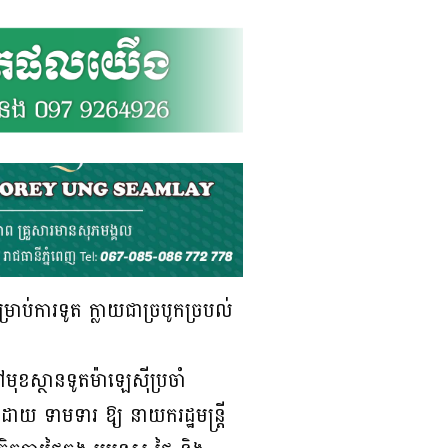
ប់ការទូត ក្លាយជាច្របូកច្របល់
ៅមុខស្ថានទូតម៉ាឡេស៊ីប្រចាំ
ោយ ទាមទារ ឱ្យ នាយករដ្ឋមន្រ្តី