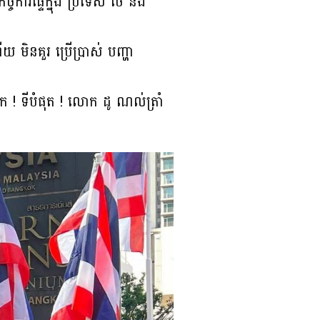
្ចការផ្ទៃក្នុង ប្រទេស ថៃ និង
 មិនគួរ ប្រើប្រាស់ បញ្ហា
ិក ! ទីបំផុត ! លោក ដូ ណល់ត្រាំ