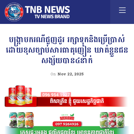
បង្ក្រាបករណីជួញដូរ រក្សាទុកនិងប្រើប្រាស់
ដោយខុសច្បាប់សារធាតុញៀន ឃាត់ខ្លួនជន
សង្ស័យបាន៤នាក់
On
Nov 22, 2025