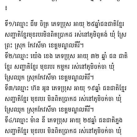
៖
ទី១/ឈ្មោះ ជីម ចិត្រ ភេទប្រុស អាយុ ២៥ឆ្នាំជនជាតិខ្មែរ
សញ្ជាតិខ្មែរមុខរបរមិនពិតប្រាកដ រស់នៅភូមិពូគង់ ឃុំ ស្រែ
ព្រះ ស្រុក កែវសីមា ខេត្តមណ្ឌលគីរី។
ទី២/ឈ្មោះ យ៉េង ខេង ភេទប្រុស អាយុ ៣២ ឆ្នាំ ជន ជាតិ
ខ្មែរ សញ្ជាតិខ្មែរ មុខរបរ កម្មករ រស់នៅភូមិចក់ចា ឃុំ
ស្រែឈូក ស្រុកកែវសីមា ខេត្តមណ្ឌលគិរី។
ទី៣/ឈ្មោះ ហ៊ន អូន ភេទប្រុស អាយុ ១៩ឆ្នាំ ជនជាតិខ្មែរ
សញ្ជាតិខ្មែរ មុខរបរ មិនពិតប្រាកដ រស់នៅភូមិចក់ចា ឃុំ
ស្រែឈូក ស្រុកកែវសីមា ខេត្តមណ្ឌលគីរី។
ទី៤/ឈ្មោះ ម៉ាន នី ភេទប្រុស អាយុ ២៥ឆ្នាំ ជនជាតិភ្នង
សញ្ជាតិខ្មែរ មុខរបរ មិនពិតប្រាកដ រស់នៅភូមិចក់ចា ឃុំ