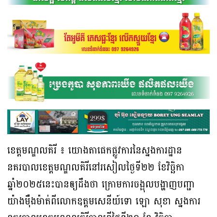
ខេត្តមណ្ឌលគិរី ៖ យោងតាផេកផ្លូវការនៃស្នងការដ្ឋាន
នគរបាលខេត្តមណ្ឌលគិរីនៅរសៀលថ្ងៃទី២២ ខែវិច្ឆិកា
ឆ្នាំ២០២៥នេះបានឲ្យដឹងថា ក្រោមការចង្អុលបង្ហាញបញ្ជា
យ៉ាងម៉ឺងម៉ាត់ពីលោកឧត្តមសេនីយ៍ទោ ឡោ សុខា ស្នងការ