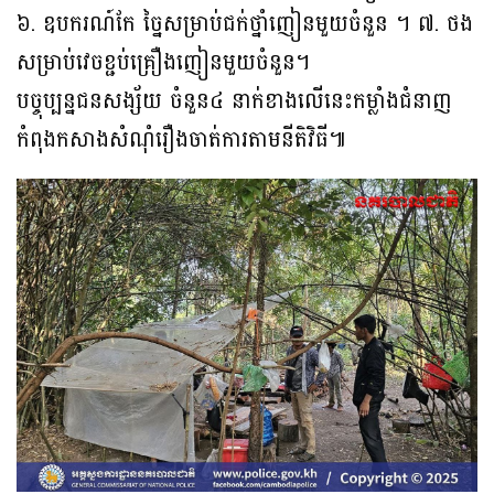
៦. ឧបករណ៍កែ ច្នៃសម្រាប់ជក់ថ្នាំញៀនមួយចំនួន ។ ៧. ថង
សម្រាប់វេចខ្ជប់គ្រឿងញៀនមួយចំនួន។
បច្ចុប្បន្នជនសង្ស័យ ចំនួន៤ នាក់ខាងលើនេះកម្លាំងជំនាញ
កំពុងកសាងសំណុំរឿងចាត់ការតាមនីតិវិធី៕