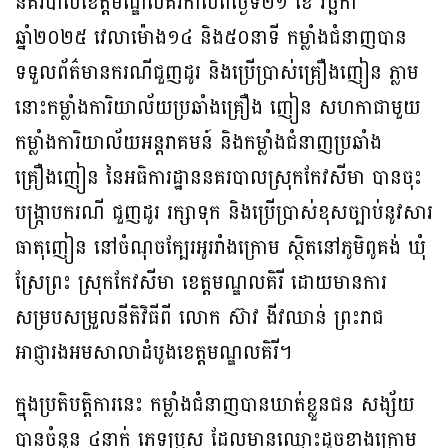
នគរបាលខេត្តមណ្ឌលគិរីកាលពីថ្ងៃទី២១ ខែ វិច្ឆិកា
ឆ្នាំ២០២៥ វេលាម៉ោង១៤ និង៥០នាទី កម្លាំងជំនាញបាន
ទទួលព័ត៌មានករណីជួញដូរ និងប្រើប្រាស់គ្រឿងញៀន ភ្លាម
នោះកម្លាំងការិយាល័យប្រឆាំងគ្រឿង ញៀន សហកាជាមួយ
កម្លាំងការិយាល័យអន្តរាគមន៍ និងកម្លាំងជំនាញប្រឆាំង
គ្រឿងញៀន នៃអធិការដ្ឋាននគរបាលស្រុកកែវសីមា បានចុះ
បង្ក្រាបករណី ជួញដូរ រក្សាទុក និងប្រើប្រាស់ខុសច្បាប់នូវសារ
ធាតុញៀន នៅចំណុចក្បែរអូររាំងក្រោម ស្ថិតនៅភូមិពូគង់ ឃុំ
ស្រែព្រះ ស្រុកកែវសីមា ខេត្តមណ្ឌលគិរី ដោយមានការ
សម្របសម្រួលនីតិវិធីពី លោក ស៊ាវ ងីវឈាន់ ព្រះរាជ
អាជ្ញារងអមសាលាដំបូងខេត្តមណ្ឌលគិរី។
ក្នុងប្រតិបត្តិការនេះ កម្លាំងជំនាញបានឃាត់ខ្លួនជន សង្ស័យ
បានចំនួន ៤នាក់ ភេទប្រុស ដែលមានឈ្មោះដូចខាងក្រោម