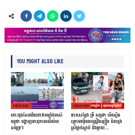
You Might Also Like
សន្តិសុខសង្គម
សន្តិសុខសង្គម
កោះកុងសែនជ័យនាវាចម្បាំងរបស់
តារាសម្ដែង ទ្រី សក្កដា បើកស្ថិត
កម្ពុជា បង្ហាញអានុភាពលើលំហ
ក្រោមឥទ្ធិពលគ្រឿងញៀន កិនក្មេង
សមុទ្រ។
ស្រីម្នាក់ស្លាប់ និងម្ដាយ…