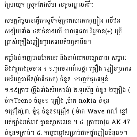
ស្រែឈូក ស្រុកកែវសីមា ខេត្តមណ្ឌលគិរី។
សមត្ថកិច្ចបានធ្វើតេស្តទឹកម៉ូត្ររកសារធាតុញៀន លើជន
សង្ស័យទាំង ៤នាក់ខាងលើ ជាលទ្ធផល វិជ្ជមាន(+) ប្រើ
ប្រាស់គ្រឿងញៀនប្រភេទមេតំហ្វេតាមីន។
កម្លាំងជំនាញបានឆែកឆេរ និងចាប់យកមធ្យោបាយ សម្ភារៈ
និងវត្ថុតាងរួមមាន ៖ ១.ក្រាមពណ៌សថ្លា គ្រឿង ញៀនប្រភេទ
មេតំហ្វេតាមីន(ម៉ាទឹកកក) ចំនួន ៤កញ្ចប់តូចទម្ងន់
១.១៩ក្រាម (ថ្លឹងទាំងសំបកថង់) ២.ទូរស័ព្ទ ចំនួន ២គ្រឿង (
ម៉ាកTecno ចំនួន១ គ្រឿង ,ម៉ាក nokia ចំនួន
១គ្រឿង),៣. ម៉ូតូ ចំនួន១គ្រឿង ( ម៉ាក Wave ពណ៌ ខ្មៅ
អត់ក្បាំងអត់អាវ គ្មានស្លាកលេខ ។ ៤. គ្រាប់អាវុធ AK 47
ចំនួន១គ្រាប់។ ៥. កាបូបខ្មៅសម្រាប់ដាក់ថ្នាំញៀនចំនួន១។