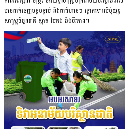
ការអភិរក្សជីវៈចម្រុះ និងយុទ្ធសាស្រ្តចក្រាវិស័យបរិស្ថានដែល
បានដាក់ចេញបន្តបន្ទាប់ និងជាជំហានៗ ផ្តោតទៅលើមុំយុទ្ធ
សាស្រ្តចំនួន៣គឺ ស្អាត បៃតង និងចីរភាព។