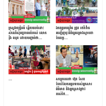
សន្តិសុខសង្គម
សន្តិសុខសង្គម
ក្រសួងយុត្តិធម៌ ឆ្លើយតបចំពោះ
ឯកឧត្តមបណ្ឌិត ជ្រុន ថេរ៉ាវ៉ាត
សំណើសុំអន្តរាគមន៍របស់ លោក
អញ្ជើញចុះពិនិត្យគម្រោងស្ថាបនា
រ៉ុង ឈុន ដោយបញ្ជាក់ថា…
កែលម្អ…
សន្តិសុខសង្គម
សន្តិសុខសង្គម
…
សម្តេចតេជោ ហ៊ុន សែន
ចែករំលែកអត្ថបទរបស់អ្នកសារ
ព័ត៌មាន និងអ្នកស្រាវជ្រាវ
របស់ថៃ…