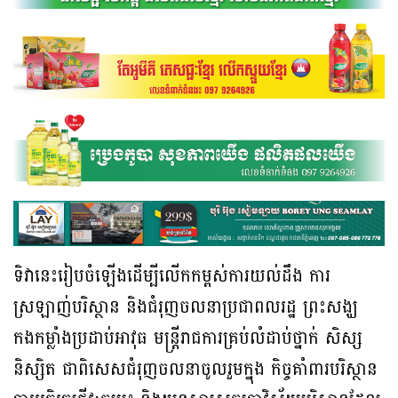
ទិវានេះរៀបចំឡើងដើម្បីលើកកម្ពស់ការយល់ដឹង ការ
ស្រឡាញ់បរិស្ថាន និងជំរុញចលនាប្រជាពលរដ្ឋ ព្រះសង្ឃ
កងកម្លាំងប្រដាប់អាវុធ មន្ត្រីរាជការគ្រប់លំដាប់ថ្នាក់ សិស្ស
និស្សិត ជាពិសេសជំរុញចលនាចូលរួមក្នុង កិច្ចគាំពារបរិស្ថាន