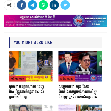
You Might Also Like
សន្តិសុខសង្គម
សន្តិសុខសង្គម
តុលាការខេត្តកណ្ដាល ចេញ
សម្តេចតេជោ ហ៊ុន សែន
ដីកាឃុំខ្លួនដាក់ពន្ធនាគារលើ
ចែករំលែកអត្ថបទវិភាគរបស់អ្នក
អ្នកបើករថយន្ត…
ជំនាញផ្នែកទំនាក់ទំនងអន្តរជាតិ…