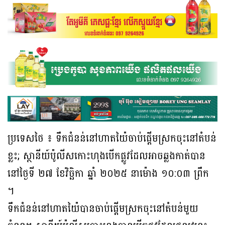
ប្រទេសថៃ ៖ ទឹកជំនន់នៅហាតយ៉ៃចាប់ផ្តើមស្រកចុះនៅតំបន់
ខ្លះ; ស្ថានីយ៍ប៉ូលីសកោះហុងបើកផ្លូវដែលអាចឆ្លងកាត់បាន
នៅថ្ងៃទី ២៧ ខែវិច្ឆិកា ឆ្នាំ ២០២៥ នាម៉ោង ១០:០៣ ព្រឹក
។
ទឹកជំនន់នៅហាតយ៉ៃបានចាប់ផ្តើមស្រកចុះនៅតំបន់មួយ