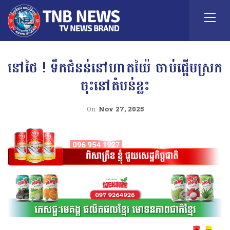
នៅថៃ ! ទឹកជំនន់នៅហាតយ៉ៃ ចាប់ផ្តើមស្រក
ចុះនៅតំបន់ខ្លះ
On
Nov 27, 2025