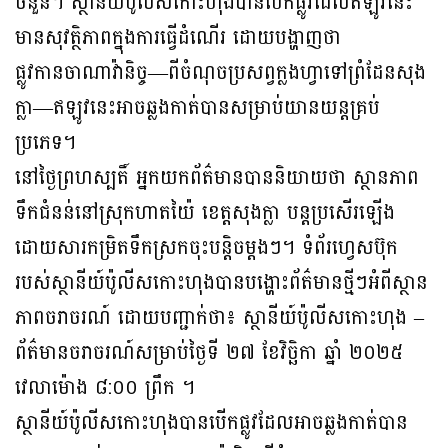
ចំនួន។ ស្ថានីយ៍ប៉ូលីសកោះហុងបានបើកផ្លូវដែលឥឡូវនេះ
មានសុវត្ថិភាពក្នុងការធ្វើដំណើរ ដោយបង្ហាញថា
ផ្លូវកានចាណាវ៉ានិច្ច—ពីចំណុចប្រសព្វក្លងហ្វាទៅព្រំដែនសុង
ក្លា—ឥឡូវនេះអាចឆ្លងកាត់បានសម្រាប់យានយន្តគ្រប់
ប្រភេទ។
នៅថ្ងៃព្រហស្បតិ៍ អ្នកយកព័ត៌មានបាននិយាយថា ស្ថានភាព
ទឹកជំនន់នៅស្រុកហាតយ៉ៃ ខេត្តសុងក្លា បន្តប្រសើរឡើង
ដោយសារកម្រិតទឹកស្រកចុះបន្តិចម្តងៗ។ ទំព័រហ្វេសប៊ុក
របស់ស្ថានីយ៍ប៉ូលីសកោះហុងបានបង្ហោះព័ត៌មានថ្មីៗអំពីស្ថាន
ភាពចរាចរណ៍ ដោយបញ្ជាក់ថា៖ ស្ថានីយ៍ប៉ូលីសកោះហុង –
ព័ត៌មានចរាចរណ៍សម្រាប់ថ្ងៃទី ២៧ ខែវិច្ឆិកា ឆ្នាំ ២០២៥
វេលាម៉ោង ៨:០០ ព្រឹក ។
ស្ថានីយ៍ប៉ូលីសកោះហុងបានបើកផ្លូវដែលអាចឆ្លងកាត់បាន