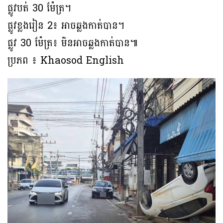
ផ្លូវបត់ 30 ម៉ែត្រ។
ផ្លូវខ្លងរៀន 2៖ អាចឆ្លងកាត់បាន។
ផ្លូវ 30 ម៉ែត្រ៖ មិនអាចឆ្លងកាត់បាន៕
ប្រភព ៖ Khaosod English