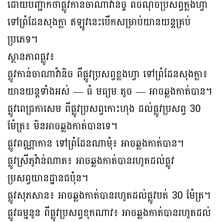
ដោយបញ្ជាក់ថាផ្លូវកានចាណាវ៉ានិច្ច ពីចំណុចប្រសព្វក្លងហ្វា
ទៅព្រំដែនសុងក្លា ឥឡូវនេះបើកសម្រាប់យានយន្តគ្រប់
ប្រភេទ។
ស្ថានភាពផ្លូវ៖
ផ្លូវកាន់ចាណាវ៉ានិច ពីផ្លូវប្រសព្វខ្លងហ្វា ទៅព្រំដែនសុងក្លា៖
យានយន្តទាំងអស់ — ធំ មធ្យម តូច — អាចឆ្លងកាត់បាន។
ផ្លូវពេជ្រកាសេម ពីផ្លូវប្រសព្វកោះហុង ដល់ផ្លូវប្រសព្វ 30
ម៉ែត្រ៖ មិនអាចឆ្លងកាត់បានទេ។
ផ្លូវពណ្ណាកាន ទៅព្រំដែនណាមុំ៖ អាចឆ្លងកាត់បាន។
ផ្លូវស្រីភូវ៉ាន់ណាត៖ អាចឆ្លងកាត់បានរហូតដល់ផ្លូវ
ប្រសព្វយានដ្ឋានជប៉ុន។
ផ្លូវសុភសាន៖ អាចឆ្លងកាត់បានរហូតដល់ផ្លូវបត់ 30 ម៉ែត្រ។
ផ្លូវធម្មនូន ពីផ្លូវប្រសព្វខុកណាវ៖ អាចឆ្លងកាត់បានរហូតដល់