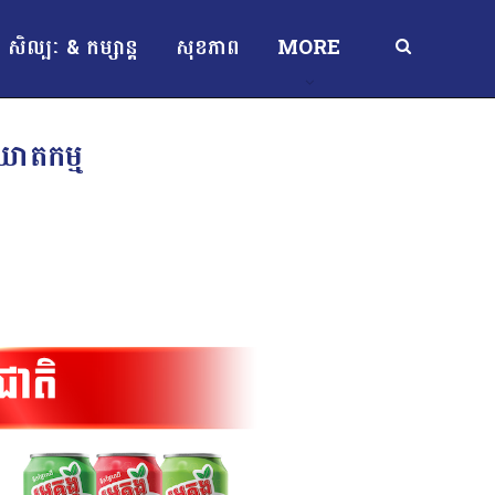
សិល្បៈ & កម្សាន្ត
សុខភាព
MORE
 ឃាតកម្ម