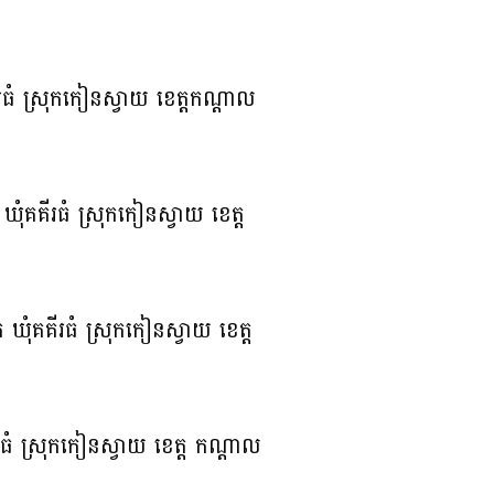
គីរធំ ស្រុកកៀនស្វាយ ខេត្តកណ្តាល
ុំគគីរធំ ស្រុកកៀនស្វាយ ខេត្ត
ុំគគីរធំ ស្រុកកៀនស្វាយ ខេត្ត
រធំ ស្រុកកៀនស្វាយ ខេត្ត កណ្ដាល