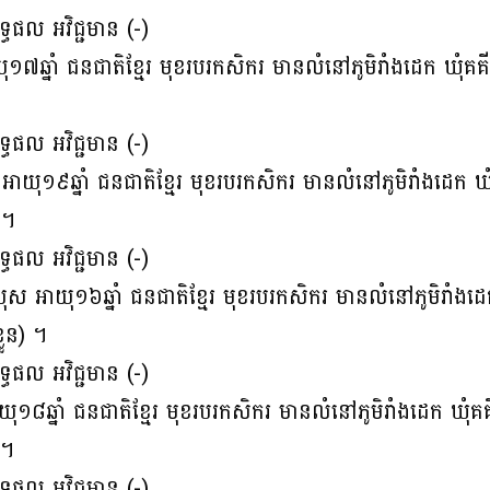
ផល អវិជ្ជមាន (-)
៧ឆ្នាំ ជនជាតិខ្មែរ មុខរបរកសិករ មានលំនៅភូមិរាំងដេក ឃុំគគី
ផល អវិជ្ជមាន (-)
យុ១៩ឆ្នាំ ជនជាតិខ្មែរ មុខរបរកសិករ មានលំនៅភូមិរាំងដេក ឃុំ
 ។
ផល អវិជ្ជមាន (-)
អាយុ១៦ឆ្នាំ ជនជាតិខ្មែរ មុខរបរកសិករ មានលំនៅភូមិរាំងដេក 
លួន) ។
ផល អវិជ្ជមាន (-)
យុ១៨ឆ្នាំ ជនជាតិខ្មែរ មុខរបរកសិករ មានលំនៅភូមិរាំងដេក ឃុំគ
 ។
ផល អវិជ្ជមាន (-)