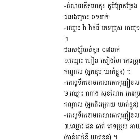
-ចំណុចកើតហេតុ៖ ភូមិព្រែកត្រែង
ជនរងគ្រោះ ០១នាក់
-ឈ្មោះ វ៉ា វ៉ាន់ធី ភេទប្រុស អាយ
។
ជនសង្ស័យចំនួន ០៧នាក់
១.ឈ្មោះ ហៀន សៀងហៃ ភេទប្រុស អា
កណ្ដាល (អ្នកឌុប ឃាត់ខ្លួន) ។
-តេស្តទឹកនោមរកសារធាតុញៀនលទ្ធ
២.ឈ្មោះ ណាង សុខណែត ភេទប្រុស អ
កណ្ដាល (អ្នកជិះក្រោយ ឃាត់ខ្លួន)
-តេស្តទឹកនោមរកសារធាតុញៀនលទ្ធ
៣.ឈ្មោះ ឆន ឆាត់ ភេទប្រុស អាយុ១
(កាន់ផ្គាក់ខ្លី ឃាត់ខ្លួន) ។