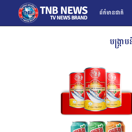
ព័ត៌មានជាតិ
បង្រ្កា