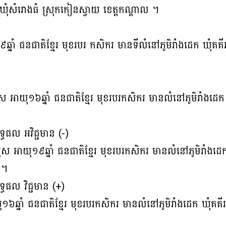
 ឃុំសំរោងធំ ស្រុកកៀនស្វាយ ខេត្តកណ្តាល ។
ុ១៩ឆ្នាំ ជនជាតិខ្មែរ មុខរបរ កសិករ មានទីលំនៅភូមិរាំងដេក ឃុំគ
យុ១៦ឆ្នាំ ជនជាតិខ្មែរ មុខរបរកសិករ មានលំនៅភូមិរាំងដេក ឃ
ផល អវិជ្ជមាន (-)
ាយុ១៩ឆ្នាំ ជនជាតិខ្មែរ មុខរបរកសិករ មានលំនៅភូមិរាំងដេក ឃ
 ។
ផល វិជ្ជមាន (+)
៦ឆ្នាំ ជនជាតិខ្មែរ មុខរបរកសិករ មានលំនៅភូមិរាំងដេក ឃុំគគី