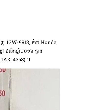
នំពេញ 1GW-9813, ម៉ាក Honda
 ផលិតឆ្នាំ២០១៦ គ្មាន
ាល 1AK-4368) ។