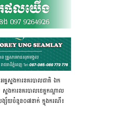
យ៍ អគ្គស្នងការនគរបាលជាតិ ឯក
 ស្នងការនគរបាលខេត្តកណ្តាល
នសង្ស័យចំនួន០៧នាក់ ក្នុងករណី៖