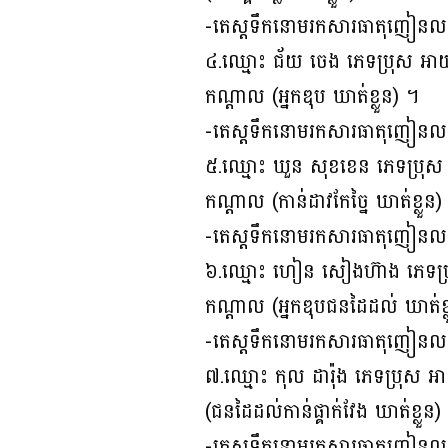
-តេស្តទឹកនោមរកសារធាតុញៀនលទ្ធ
៤.ឈ្មោះ ជ័យ ចេង ភេទប្រុស អាយុ១
កណ្ដាល (អ្នកឌុប ឃាត់ខ្លួន) ។
-តេស្តទឹកនោមរកសារធាតុញៀនលទ្ធ
៥.ឈ្មោះ ឃួន សុខខេន ភេទប្រុស អា
កណ្ដាល (កាន់ដាវកែច្នៃ ឃាត់ខ្លួន)
-តេស្តទឹកនោមរកសារធាតុញៀនលទ្ធ
៦.ឈ្មោះ ហៀន សៀងហ៊ាង ភេទប្រុស 
កណ្ដាល (អ្នកឌុបជនដៃដល់ ឃាត់ខ្
-តេស្តទឹកនោមរកសារធាតុញៀនលទ្ធ
៧.ឈ្មោះ កុល ដារ៉ុង ភេទប្រុស អា
(ជនដៃដល់កាន់ផ្គាក់វែង ឃាត់ខ្លួន)
-តេស្តទឹកនោមរកសារធាតុញៀនលទ្ធ