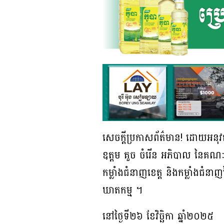
សេចក្តីប្រកាសព័ត៌មាន! ដោយអនុវត
ឧត្តម គួច ចំរើន អភិបាល នៃគណ
កម្លាំងជំនាញខេត្ត និងកម្លាំងជំ
ឃាតកម្ម ។
នៅថ្ងៃទី២៦ ខែវិច្ឆិកា ឆ្នាំ២០២៥