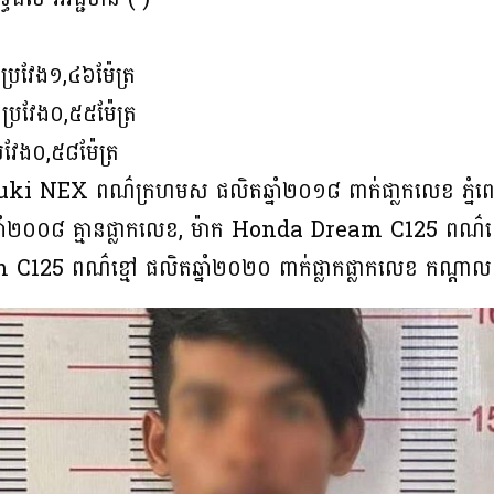
 ប្រវែង១,៤៦ម៉ែត្រ
 ប្រវែង០,៥៥ម៉ែត្រ
រវែង០,៥៨ម៉ែត្រ
Suzuki NEX ពណ៌ក្រហមស ផលិតឆ្នាំ២០១៨ ពាក់ផា្លកលេខ ភ្
ំ២០០៨ គ្មានផ្លាកលេខ, ម៉ាក Honda Dream C125 ពណ៌ខ្មៅ
 C125 ពណ៌ខ្មៅ ផលិតឆ្នាំ២០២០ ពាក់ផ្លាកផ្លាកលេខ កណ្ដ