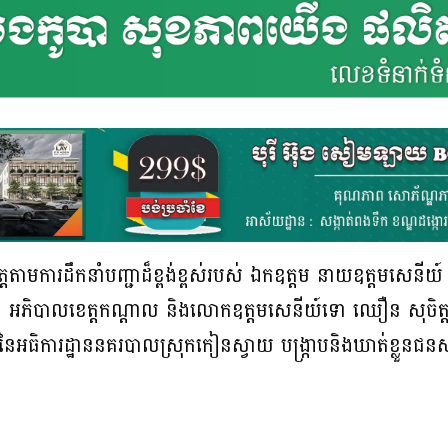
្តតាមការដឹកនាំបញ្ជាដ៏ខ្ពង់ខ្ពស់របស់ ឯកឧត្តម នាយឧត្តមសេនី
ៈ អភិបាលខេត្តកណ្តាល និងលោកឧត្ដមសេនីយ៍ទោ ឈឿន សុចិត្ត
នាញនៃអធិការដ្ឋាននគរបាលស្រុកកៀនស្វាយ បង្រ្កាបនិងឃាត់ខ្លួនជ