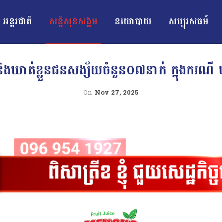
អន្ដរជាតិ
សន្តិសុខសង្គម
នយោបាយ
សប្បុរសធម៍
បនិងឃាត់ខ្លួនជនសង្ស័យចំនួន០៧នាក់ ក្នុងករណី
On
Nov 27, 2025