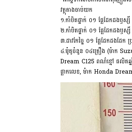
វត្ថុតាងចាប់យក
១.កាំបិតផ្គាក់ ០១ ផ្លែដែកដងឫស្សី
២.កាំបិតផ្គាក់ ០១ ផ្លែដែកដងឫស្សី
៣.ដាវកែច្នៃ ០១ ផ្លែដែកដងដែក ប្
៤.ម៉ូតូចំនួន ០៤គ្រឿង (ម៉ាក 
Dream C125 ពណ៌ខ្មៅ ផលិតឆ្នា
ផ្លាកលេខ, ម៉ាក Honda Dream