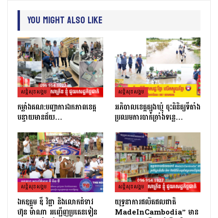
You Might Also Like
សន្តិសុខសង្គម
សន្តិសុខសង្គម
កម្លាំងគណ:បញ្ជាការឯកភាពខេត្ត
អភិបាលខេត្តត្បូងឃ្មុំ ចុះពិនិត្យទីតាំង
បន្ទាយមានជ័យ…
ប្រឈមការបាក់ច្រាំងទន្លេ…
សន្តិសុខសង្គម
សន្តិសុខសង្គម
ឯកឧត្តម ឌី វិជ្ជា និងលោកជំទាវ
យុទ្ធនាការផលិតផលជាតិ
ហ៊ុន ម៉ាណា អញ្ជើញប្រគេនទៀន
MadeInCambodia” មាន