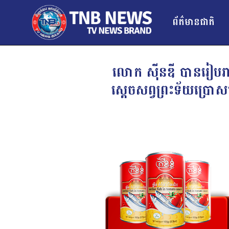
ព័ត៌មានជាតិ
លោក ស៊ីនឌី បានរៀបរាប់ថ
ស្តេចសព្វព្រះទ័យប្រោសប