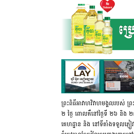
ព្រះពិធីអាវាហវិវាហមង្គលរបស់ ព្រ
២ ថ្ងៃ ពោលគឺនៅថ្ងៃទី ២៦ និង ២៧
គេហដ្ឋាន និង នៅទីតាំងទទួលភ្ញៀ