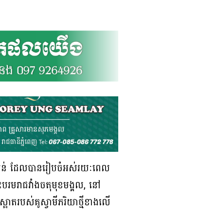
ង ស៊ីវឈន់ ដែលបានរៀបចំអស់រយៈពេល
រះបរមរាជវាំងចតុមុខមង្គល, នៅ
ាតរបស់គូស្វាមីភរិយាថ្មីខាងលើ