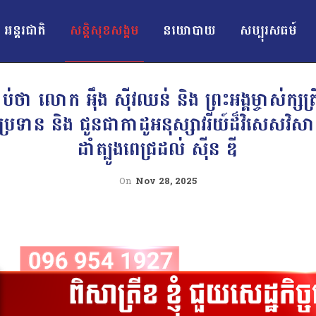
អន្ដរជាតិ
សន្តិសុខសង្គម
នយោបាយ
សប្បុរសធម៍
ា លោក អុឹង សុីវឈន់ និង ព្រះអង្គម្ចាស់ក្សត្រ
្រទាន និង ជូនជាកាដូអនុស្សាវរីយ៍ដ៏វិសេសវិសាល ន
ដាំត្បូងពេជ្រដល់ សុីន ឌី
On
Nov 28, 2025