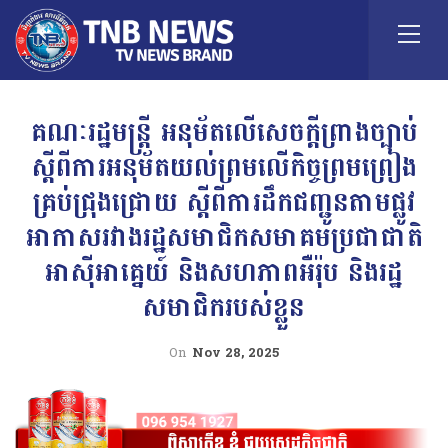
គណៈរដ្ឋមន្ត្រី អនុម័តលើសេចក្តីព្រាងច្បាប់
ស្តីពីការអនុម័តយល់ព្រមលើកិច្ចព្រមព្រៀង
គ្រប់ជ្រុងជ្រោយ ស្តីពីការដឹកជញ្ជូនតាមផ្លូវ
អាកាសរវាងរដ្ឋសមាជិកសមាគមប្រជាជាតិ
អាស៊ីអាគ្នេយ៍ និងសហភាពអឺរ៉ុប និងរដ្ឋ
សមាជិករបស់ខ្លួន
On
Nov 28, 2025