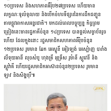
១០ប្រទេស និងសហភាពអឺរ៉ុប២៧ប្រទេស ហើយមាន
លក្ខណៈទូលំទូលាយ និងបើកចំហរទីផ្សារនៃការដឹកជញ្ជូន
តាមផ្លូវអាកាសអន្តរជាតិ។ មកដល់ពេលបច្ចុប្បន្ន កិច្ចព្រម
ព្រៀងនេះមានរដ្ឋភាគីចំនួន ១៤ប្រទេស បានផ្តល់សច្ចាប័នរួច
ហើយ ដែលក្នុងនោះ រដ្ឋសមាជិកសហភាពអឺរ៉ុបចំនួន
១២ប្រទេស រួមមាន ឆែក អេស្តូនី អៀរឡង់ អេស្ប៉ាញ បារាំង
លីទុយអានី លុចសំបួ ហុងគ្រី អូទ្រីស រូម៉ានី ស្លូវេនី និង
ស្លូវ៉ាគី ហើយរដ្ឋសមាជិកអាស៊ានចំនួន២ប្រទេស រួមមាន
ឡាវ និងសិង្ហបុរី៕