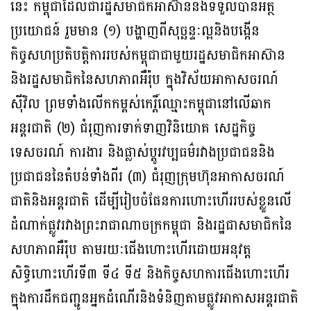
នេះ កម្ពុជាដែលជារដ្ឋសមាជិកអាស៊ាននឹងទទួលបានអត្ថ
ប្រយោជន៍ រួមមាន (១) បង្ហាញពីសុច្ឆន្ទៈល្អនិងបង្កើន
កិច្ចសហប្រតិបត្តិការរបស់កម្ពុជាជាមួយរដ្ឋសមាជិកអាស៊ាន
និងរដ្ឋសមាជិកនៃសហភាពអឺរ៉ុប ក្នុងវិស័យអាកាសចរណ៍
ស៊ីវិល ព្រមទាំងលើកកម្ពស់កេរ្តិ៍ឈ្មោះកម្ពុជានៅលើឆាក
អន្តរជាតិ (២) ជំរុញការទាក់ទាញវិនិយោគ សេដ្ឋកិច្ច
ទេសចរណ៍ ការងារ និងផ្លាស់ប្តូរវប្បធម៌រវាងប្រជាជននិង
ប្រជាជននៃតំបន់ទាំងពីរ (៣) ជំរុញក្រុមហ៊ុនអាកាសចរណ៍
ជាតិនិងអន្តរជាតិ ដើម្បីរៀបចំផែនការហោះហើររបស់ខ្លួនលើ
ដំណាក់ផ្លូវរវាងព្រះរាជាណាចក្រកម្ពុជា និងរដ្ឋជាសមាជិកនៃ
សហភាពអឺរ៉ុប តាមរយៈជើងហោះហើរដោយអនុវត្ត
សិទ្ធិហោះហើរទី៣ ទី៤ ទី៥ និងកិច្ចសហការជើងហោះហើរ
ក្នុងការដឹកជញ្ជូនអ្នកដំណើរនិងទំនិញតាមផ្លូវអាកាសអន្តរជាតិ