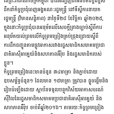
នៃព្រះរាជាណាចក្រកម្ពុជា បានអញ្ជើញជាអធិបតីដ៏ខ្ពង់ខ្ពស់
ដឹកនាំកិច្ចប្រជុំពេញអង្គគណៈរដ្ឋមន្ត្រី នៅទីស្ដីការនាយក
រដ្ឋមន្រ្តី (វិមានសន្តិភាព) នាថ្ងៃទី២៨ ខែវិច្ឆិកា ឆ្នាំ២០២៥,
ក្នុងនោះកិច្ចប្រជុំបានអនុម័តលើសេចក្តីព្រាងច្បាប់ស្តីពីការ
អនុម័តយល់ព្រមលើកិច្ចព្រមព្រៀងគ្រប់ជ្រុងជ្រោយស្តីពី
ការដឹកជញ្ជូនតាមផ្លូវអាកាសរវាងរដ្ឋសមាជិកសមាគមប្រជា
ជាតិអាស៊ីអាគ្នេយ៍និងសហភាពអឺរ៉ុប និងរដ្ឋសមាជិករបស់
ខ្លួន។
កិច្ចព្រមព្រៀងនេះមានចំនួន ៣៤មាត្រា និងភ្ជាប់ដោយ
ឧបសម្ព័ន្ធចំនួន១ ដែលមាន ១៥មាត្រា ត្រូវបាន ផ្តួចផ្តើមនិង
រៀបចំឡើងដោយ ស្ថាប័នទទួលបន្ទុកវិស័យអាកាសចរណ៍
ស៊ីវិលនៃរដ្ឋសមាជិកសមាគមប្រជាជាតិអាស៊ីអាគ្នេយ៍ និង
សហភាពអឺរ៉ុប ចាប់ពីឆ្នាំ២០១៦។ តាមរយៈកិច្ចព្រមព្រៀង