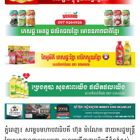
ភ្នំពេញ៖ សម្តេចមហាបវរធិបតី ហ៊ុន ម៉ាណែត នាយករដ្ឋមន្ត្រី