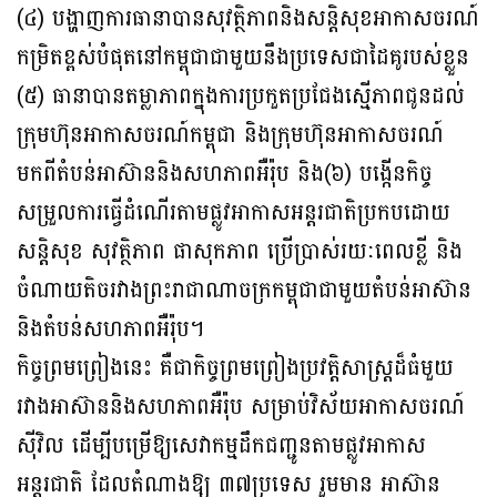
(៤) បង្ហាញការធានាបានសុវត្ថិភាពនិងសន្តិសុខអាកាសចរណ៍
កម្រិតខ្ពស់បំផុតនៅកម្ពុជាជាមួយនឹងប្រទេសជាដៃគូរបស់ខ្លួន
(៥) ធានាបានតម្លាភាពក្នុងការប្រកួតប្រជែងស្មើភាពជូនដល់
ក្រុមហ៊ុនអាកាសចរណ៍កម្ពុជា និងក្រុមហ៊ុនអាកាសចរណ៍
មកពីតំបន់អាស៊ាននិងសហភាពអឺរ៉ុប និង(៦) បង្កើនកិច្ច
សម្រួលការធ្វើដំណើរតាមផ្លូវអាកាសអន្តរជាតិប្រកបដោយ
សន្តិសុខ សុវត្ថិភាព ផាសុកភាព ប្រើប្រាស់រយៈពេលខ្លី និង
ចំណាយតិចរវាងព្រះរាជាណាចក្រកម្ពុជាជាមួយតំបន់អាស៊ាន
និងតំបន់សហភាពអឺរ៉ុប។
កិច្ចព្រមព្រៀងនេះ គឺជាកិច្ចព្រមព្រៀងប្រវត្តិសាស្ត្រដ៏ធំមួយ
រវាងអាស៊ាននិងសហភាពអឺរ៉ុប សម្រាប់វិស័យអាកាសចរណ៍
ស៊ីវិល ដើម្បីបម្រើឱ្យសេវាកម្មដឹកជញ្ជូនតាមផ្លូវអាកាស
អន្តរជាតិ ដែលតំណាងឱ្យ ៣៧ប្រទេស រួមមាន អាស៊ាន