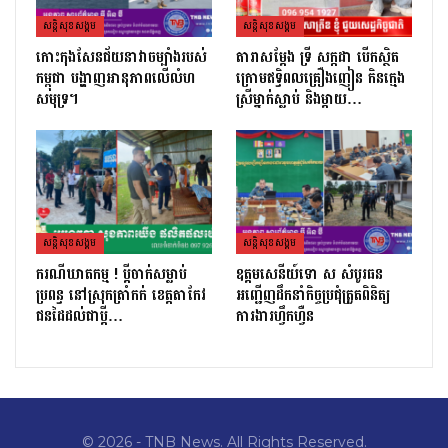
សន្តិសុខសង្គម
សន្តិសុខសង្គម
កោះកុងសែនជ័យនាវាចម្បាំងរបស់
តារាសម្ដែង ទ្រី សក្កដា បើកស្ថិត
កម្ពុជា បង្ហាញអានុភាពលើលំហ
ក្រោមឥទ្ធិពលគ្រឿងញៀន កិនក្មេង
សមុទ្រ។
ស្រីម្នាក់ស្លាប់ និងម្ដាយ…
សន្តិសុខសង្គម
សន្តិសុខសង្គម
ករណីឃាតកម្ម ! ប្ដីចាក់សម្លាប់
ឧត្តមសេនីយ៍ទោ ស សំបូរធន
ប្រពន្ធ នៅស្រុកត្រាំកក់ ខេត្តតាកែវ
អញ្ជើញដឹកនាំកិច្ចប្រជុំត្រួតពិនិត្យ​
ជនដៃដល់ជាប្ដី…
ការងារហ្វឹកហ្វឺន
© 2026 - TNB News. All Rights Reserved.