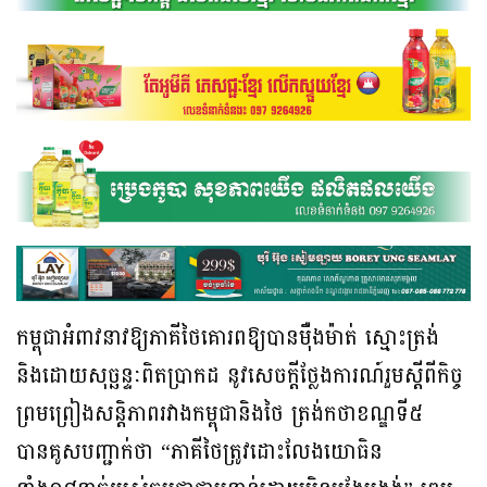
កម្ពុជាអំពាវនាវឱ្យភាគីថៃគោរពឱ្យបានម៉ឺងម៉ាត់ ស្មោះត្រង់
និងដោយសុច្ឆន្ទៈពិតប្រាកដ នូវសេចក្តីថ្លែងការណ៍រួមស្តីពីកិច្ច
ព្រមព្រៀងសន្តិភាពរវាងកម្ពុជានិងថៃ ត្រង់កថាខណ្ឌទី៥
បានគូសបញ្ជាក់ថា “ភាគីថៃត្រូវដោះលែងយោធិន