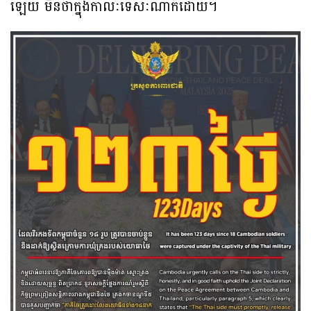
ឡើយ មិនថាក្នុងកាលៈទេសៈណាក៏ដោយ។