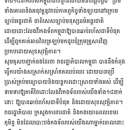
ទាំង១៨នាក់របស់កម្ពុជាជាបន្ទាន់ដោយមិនបង្អែបង្អង់” ព្រម
ទាំងគោរពនិងអនុវត្តនូវរាល់កាតព្វកិច្ចទាំងឡាយនៅក្រោម
ច្បាប់អន្តរជាតិ ជាពិសេសច្បាប់មនុស្សធម៌អន្តរជាតិ
ដោយដោះលែងវីរកងទ័ពកម្ពុជាឱ្យបានឆាប់រហ័សជាទីបំផុត
ដើម្បីពួកគាត់អាចវិលត្រឡប់មកជួបជុំក្រុមគ្រួសារវិញ
ប្រកបដោយសុខសុវត្ថិភាព។
សូមគូសបញ្ជាក់ផងដែរថា រាជរដ្ឋាភិបាលកម្ពុជា បាននឹងកំពុង
ធ្វើការយ៉ាងសស្រាក់សស្រាំឥតឈប់ឈរ ដោយបានប្រើ
ប្រាស់គ្រប់មធ្យោបាយនិងយន្តការដោះស្រាយទាំងអស់ ដើម្បី
ទាមទារឱ្យភាគីថៃដោះលែងវីរកងទ័ពរបស់យើងទាំង១៨នាក់
នោះ ឱ្យបានឆាប់រហ័សជាទីបំផុត និងដោយសុខសុវត្ថិភាព។
រាជរដ្ឋាភិបាល ក្រសួងការពារជាតិ និងកងយោធពលខេមរ
ភូមិន្ទ មិនដែលបោះបង់កងទ័ពរបស់យើងណាម្នាក់ចោលនោះ