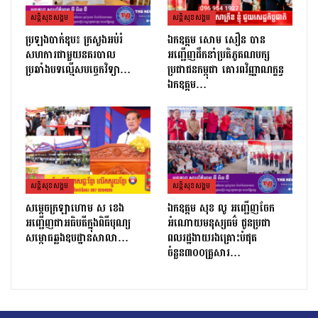
សន្តិសុខសង្គម
សន្តិសុខសង្គម
ប្រឡងបាក់ឌុប៖ ក្រសួងអប់រំ
ឯកឧត្តម សោម សឿន បាន
សហការជាមួយនគរបាល
អញ្ជើញដឹកនាំប្រតិភូគណបក្ស
ប្រឆាំងបទល្មើសបច្ចេកវិទ្យា…
ប្រជាជនកម្ពុជា គោរពវិញ្ញាណក្ខន្ធ
ឯកឧត្តម…
សន្តិសុខសង្គម
សន្តិសុខសង្គម
សម្ដេចក្រឡាហោម ស ខេង
ឯកឧត្តម សុខ លូ អញ្ជើញចែក
អញ្ជើញជាអធិបតីក្នុងពិធីបុណ្យ
អំណោយមនុស្សធម៌ ជូនប្រជា
សម្ពោធឆ្លងឧបដ្ឋានសាលា…
ពលរដ្ឋងាយរងគ្រោះបំផុត
ចំនួន៣០០គ្រួសារ…