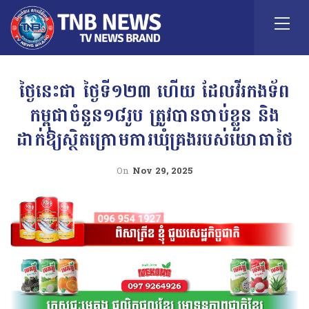
ថ្ងៃនេះជា ថ្ងៃទី១២៣ ហើយ ដែលវីរកងទ័ព
កម្ពុជាចំនួន១៨រូប ត្រូវបានចាប់ខ្លួន និង
ដាក់ឱ្យស្ថិតក្រោមការឃុំគ្រងរបស់យោធាថៃ
On
Nov 29, 2025