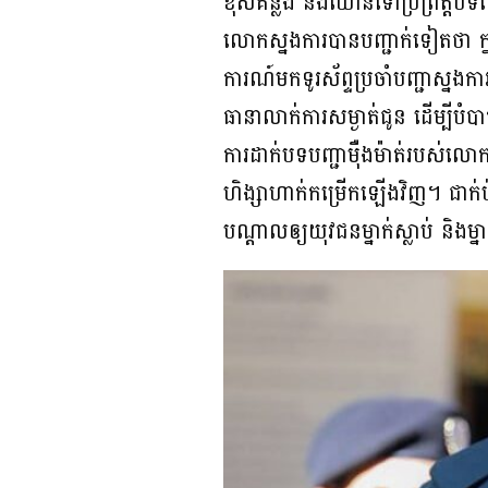
ខុសគន្លង និងឈានទៅប្រព្រឹត្តបទ
លោកស្នងការបានបញ្ជាក់ទៀតថា ក្ន
ការណ៍មកទូរស័ព្ទប្រចាំបញ្ជាស្
ធានាលាក់ការសម្ងាត់ជូន ដើម្បីបំបា
ការដាក់បទបញ្ជាម៉ឺងម៉ាត់របស់លោ
ហិង្សាហាក់កម្រើកឡើងវិញ។ ជាក់ប
បណ្ដាលឲ្យយុវជនម្នាក់ស្លាប់ និងម្