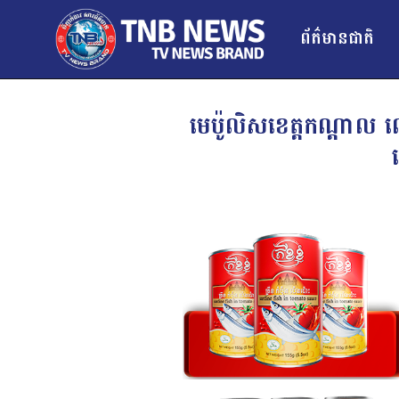
ព័ត៌មានជាតិ
មេប៉ូលិសខេត្តកណ្ដាល លោ