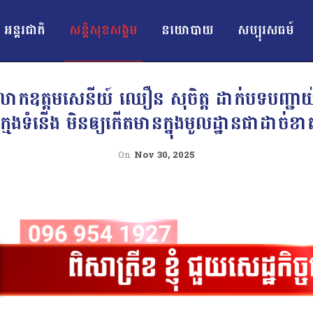
អន្ដរជាតិ
សន្តិសុខសង្គម
នយោបាយ
សប្បុរសធម៍
កឧត្ដមសេនីយ៍ ឈឿន សុចិត្ត ដាក់បទបញ្ជាយ៉ាងម៉
ក្មេងទំនើង មិនឲ្យកើតមានក្នុងមូលដ្ឋានជាដាច់ខា
On
Nov 30, 2025