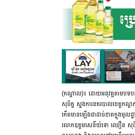
(កណ្ដាល)៖ ដោយអនុវត្តតាមបទប
សុចិត្ត ស្នងការនគរបាលខេត្តកណ្ដស
កើតមានឡើងជាដាច់ខាតក្នុងមូលដ្
លោកឧត្តមសេនីយ៍ទោ ឈឿន សុចិត្ត