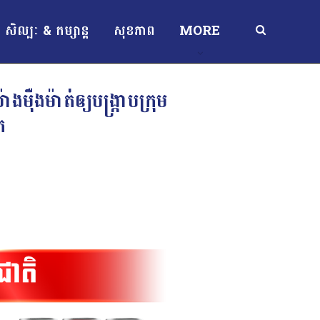
សិល្បៈ & កម្សាន្ត
សុខភាព
MORE
ឺងម៉ាត់ឲ្យបង្រ្កាបក្រុម
ត