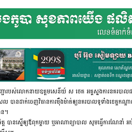
ញ្ជារបស់លោកនាយឧត្តមសេនីយ៍ ស ថេត អគ្គស្នងការនគរបា
ល បានដាក់ចេញវិធានការម៉ឺងម៉ាត់ឲ្យនគរបាលទូទាំងខេត្តកណ្ដាល ប
ឋាន។
 បានស្នើឲ្យឪពុកម្តាយ ឬអាណាព្យាបាល សូមធ្វើការណែនាំ អប់