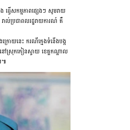
ើង ធ្វើសកម្មភាពផ្សេងៗ សូមរាយ
រាល់ប្រជាពលរដ្ឋរាយការណ៍ គឺ
ងក្រោយនេះ ករណីក្មេងទំនើងបង្ក
ើងនៅស្រុកកៀនស្វាយ ខេត្តកណ្ដាល
មៗ៕