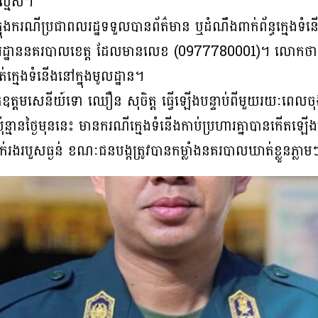
ល្មើស។
ុងករណីប្រជាពលរដ្ឋទទួលបានព័ត៌មាន ឬដំណឹងពាក់ព័ន្ធក្មេងទំន
នងការដ្ឋាននគរបាលខេត្ដ ដែលមានលេខ (0977780001)។ លោកថា 
ត់ក្មេងទំនើងនៅក្នុងមូលដ្ឋាន។
កឧត្តមសេនីយ៍ទោ ឈឿន សុចិត្ត ធ្វើឡើងបន្ទាប់ពីមួយរយៈពេលចុ
៉ុន្មានថ្ងៃមុននេះ មានករណីក្មេងទំនើងកាប់ប្រហារគ្នាបានកើតឡ
នាក់រងរបួសធ្ងន់ ខណៈជនបង្កត្រូវបានកម្លាំងនគរបាលឃាត់ខ្លួនភ្លា