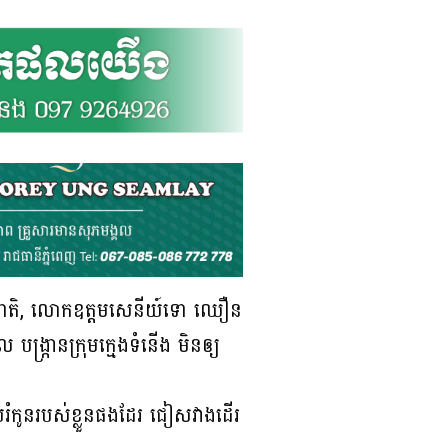
លជាតិ, លោកឧត្តមសេនីយ៍ទោ ឈឿន
ង្ក្រានក្រុមក្មេងទំនើង មិនឲ្យ
រំកូនរបស់ខ្លួនផងដែរ ជៀសវាងដើរ