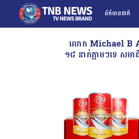
ព័ត៌មានជាតិ
លោក Michael B Alfa
១៨ នាក់ភ្លាមៗទេ សមាជិ