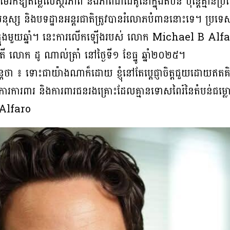
រិកឱ្យតម្លៃលើស្ថិរភាព និងភាពជាដៃគូនៅក្នុងតំបន់ ប៉ុន្តែគ្មា
្ស និងបទដ្ឋានអន្តរជាតិត្រូវបានរំលោភបំពាននោះទេ។ ប្រទេសកម្
ារក្នុងមួយឆ្នាំ។ នេះការលើកឡើងរបស់ លោក Michael B Alfaro
តី លោក ដូ ណាល់ត្រាំ នៅថ្ងៃទី១ ខែធ្នូ ឆ្នាំ២០២៥។
 ទោះជាយ៉ាងណាក៏ដោយ ខ្ញុំនៅតែប្តេជ្ញាចិត្តជួយដោយឥតគិតថ្
ុងការការពារ និងការពារជនរងគ្រោះដែលគ្មានទោសពៃរ៍នៃតំបន់ជម្
Alfaro