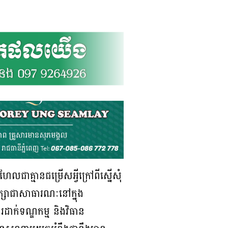
លជាគ្មានជម្រើសអ្វីក្រៅពីស្នើសុំ
ក្សាជាសាធារណៈនៅក្នុង
ាក់ទណ្ឌកម្ម និងវិធាន