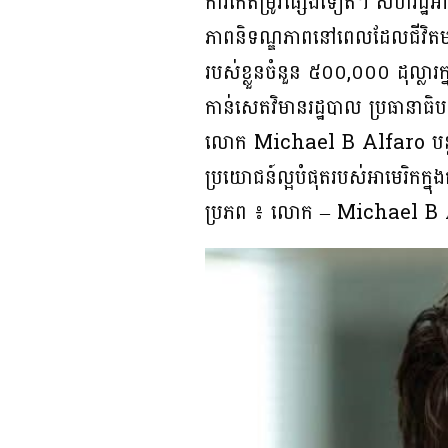
ការកែតម្រូវផ្សេងទៀត។ សហរដ្ឋអាមេ
ភាពនិទណ្ឌភាពនៅពេលដែលជីវិតមនុស
របស់ខ្លួនចំនួន ៥០០,០០០ ដុល្ល
កាន់សេតវិមានរដ្ឋបាល ប្រធានាធិប
លោក Michael B Alfaro បន្តថា ៖
ប្រយោជន៍ល្អបំផុតរបស់អាមេរិកក្ន
ប្រភព ៖ លោក – Michael B 