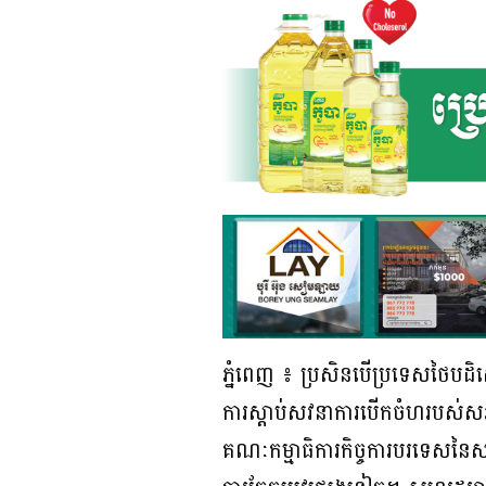
ភ្នំពេញ ៖ ប្រសិនបើប្រទេសថៃបដិស
ការស្តាប់សវនាការបើកចំហរបស់សភ
គណៈកម្មាធិការកិច្ចការបរទេសនៃ