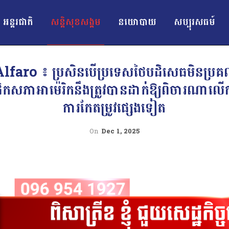
អន្ដរជាតិ
សន្តិសុខសង្គម
នយោបាយ
សប្បុរសធម៍
ro ៖ ប្រសិនបើប្រទេសថៃបដិសេធមិនប្រគល់ឈ
កសភាអាម៉េរិកនឹងត្រូវបានដាក់ឱ្យពិចារណាលើកា
ការកែតម្រូវផ្សេងទៀត
On
Dec 1, 2025