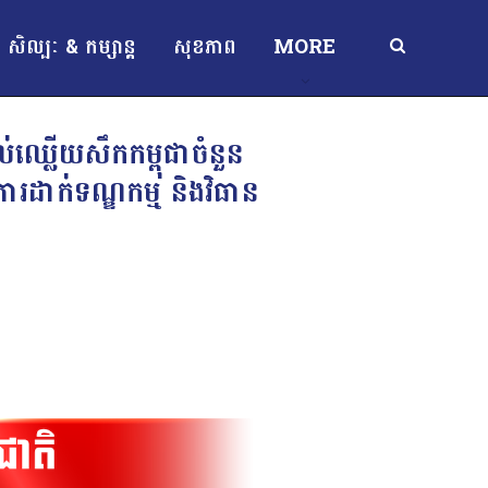
សិល្បៈ & កម្សាន្ត
សុខភាព
MORE
្លើយសឹកកម្ពុជាចំនួន
រដាក់ទណ្ឌកម្ម និងវិធាន