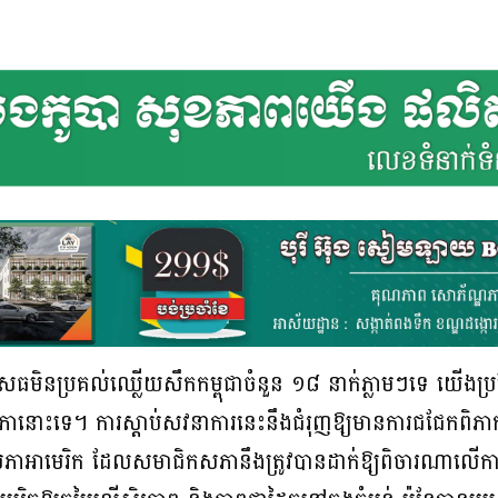
េធមិនប្រគល់ឈ្លើយសឹកកម្ពុជាចំនួន ១៨ នាក់ភ្លាមៗទេ យើងប្រហែ
ានោះទេ។ ការស្តាប់សវនាការនេះនឹងជំរុញឱ្យមានការជជែកពិភា
សភាអាមេរិក ដែលសមាជិកសភានឹងត្រូវបានដាក់ឱ្យពិចារណាលើការដ