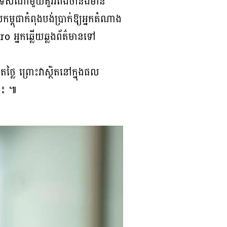
នប្រទេសណាមួយគួររំពឹងថានឹងមាន
ពុជាកំពុងបង់ប្រាក់ឱ្យអ្នកតំណាង
 អ្នកឆ្លើយឆ្លងព័ត៌មានទៅ
លៃ ព្រោះវាស្ថិតនៅក្នុងផល
លោះ ៕