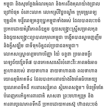
កម្ពុជា និងសូមថ្លែងអំណរគុណ និងការដឹងគុណយ៉ាងជ្រាល
ជ្រៅបំផុត ចំពោះលោក លោកស្រីវិជ្ជបណ្ឌិត ក្រុមគ្រូពេទ្យ
បុគ្គលិក មន្ទីរពេទ្យគន្ធបុប្ផាកម្ពុជាទាំងអស់ ដែលបានលះបង់
ប្រកបដោយគំរូវីរភាពដ៏ឧត្ដម ជួយសង្គ្រោះស្រ្តីសម្រាលកូន
និងជួយសង្គ្រោះព្យាបាលកុមារកម្ពុជា បង្កើតបានស្នាមញញឹម
និងក្ដីសង្ឃឹម ជាទីទុកចិត្តដល់ប្រជាជនកម្ពុជា។
លោកសាស្រ្តាចារ្យមហាបរិញ្ញា យ៉ៃ ចន្ទនា ប្រធានមន្ទីរ
ពេទ្យជ័យវរ្ម័នទី៧ បានកោតសរសើរចំពោះវីរៈភាពអង់អាច
ក្លាហានរបស់ នាយទាហាន នាយទាហានរង ពលទាហាន
យោធភូមិភាគទី៤ ដែលបានការពារយ៉ាងរឹងមាំអធិបតេយ្យ
បូរណភាពទឹកដី ការពារសន្តិភាព ស្ថិរភាពសង្គម។ មិនត្រឹមតែ
បំពេញភារកិច្ចការពារជាតិ សាសនា ព្រះមហាក្សត្រ និង
ការពារបូរណភាពទឹកដី ប្រកបដោយការតស៊ូ ហ៊ានលះបង់