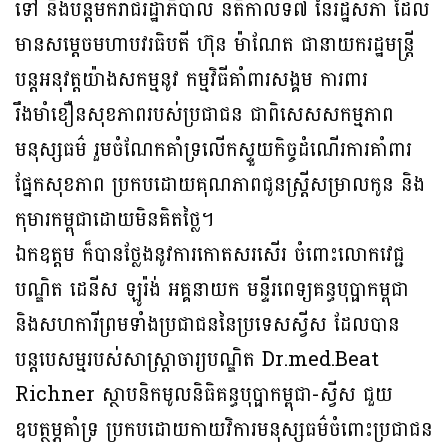
ទៅ និងបន្តមករាជរដ្ឋាភិបាល នីតិកាលទី៧ នៃរដ្ឋសភា ដែល
មានសម្តេចមហាបវរធិបតី ហ៊ុន ម៉ាណែត ជានាយករដ្ឋមន្ត្រី
បន្តអនុវត្តយ៉ាងសកម្មនូវ កម្មវិធីគាំពារសង្គម ការពារ
រឹងមាំខឿនសុខភាពរបស់ប្រជាជន ជាពិសេសសកម្មភាព
មនុស្សធម៌ រួមចំណែកគាំទ្រលើកស្ទួយកិច្ចដំណើរការគាំពារ
ផ្នែកសុខភាព ប្រកបដោយគុណភាពជូនស្រ្តីសម្រាលកូន និង
កុមារកម្ពុជាដោយមិនគិតថ្លៃ។
ឯកឧត្តម ក៏បានថ្លែងនូវការកោតសរសើរ ចំពោះលោកវេជ្ជ
បណ្ឌិត ដេនីស ឡូរ៉ង់ អគ្គនាយក មន្ទីរពេទ្យគន្ធបុប្ផាកម្ពុជា
និងសហការីព្រមទាំងប្រជាជននៃប្រទេសស្វីស ដែលបាន
បន្តបេសម្មរបស់សាស្រ្តាចារ្យបណ្ឌិត Dr.med.Beat
Richner ស្ថាបនិកមូលនិធិគន្ធបុប្ផាកម្ពុជា-ស្វីស ជួយ
ឧបត្ថម្ភគាំទ្រ ប្រកបដោយកាយវិការមនុស្សធម៌ចំពោះប្រជាជន