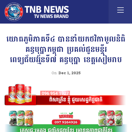
យោធភូមិភាគទី៤ បាននាំយកថវិកាមូលនិធិ
គន្ធបុប្ផាកម្ពុជា ប្រគល់ជូនមន្ទីរ
ពេទ្យជ័យវរ្ម័នទី៧ គន្ធបុប្ផា ខេត្តសៀមរាប
On
Dec 1, 2025