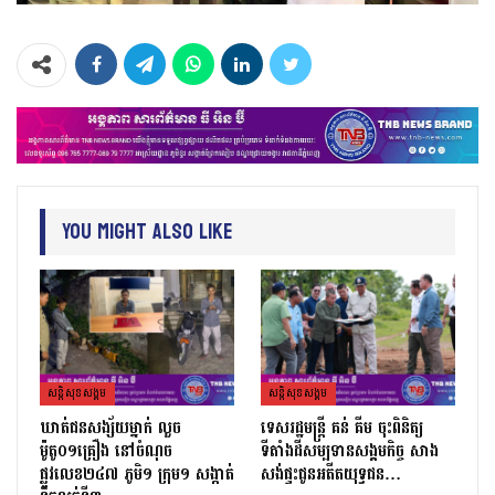
You Might Also Like
សន្តិសុខសង្គម
សន្តិសុខសង្គម
ឃាត់ជនសង្ស័យម្នាក់ លួច
ទេសរដ្ឋមន្រ្តី គន់ គីម ចុះពិនិត្យ
ម៉ូតូ០១គ្រឿង នៅចំណុច
ទីតាំងដីសម្បទានសង្គមកិច្ច សាង
ផ្លូវលេខ២៤៧ ភូមិ១ ក្រុម១ សង្កាត់
សង់ផ្ទះជូនអតីតយុទ្ធជន…