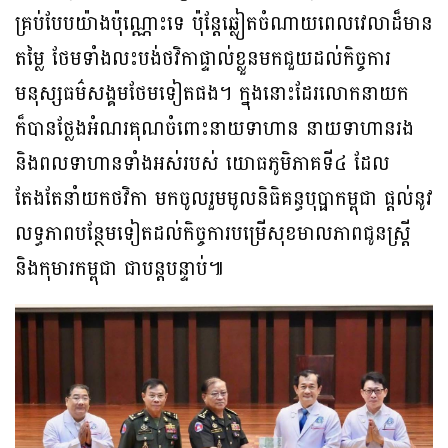
គ្រប់បែបយ៉ាងប៉ុណ្ណោះទេ ប៉ុន្តែឆ្លៀតចំណាយពេលវេលាដ៏មាន
តម្លៃ ថែមទាំងលះបង់ថវិកាផ្ទាល់ខ្លួនមកជួយដល់កិច្ចការ
មនុស្សធម៌សង្គមថែមទៀតផង។ ក្នុងនោះដែរលោកនាយក
ក៏បានថ្លែងអំណរគុណចំពោះនាយទាហាន នាយទាហានរង
និងពលទាហានទាំងអស់របស់ យោធភូមិភាគទី៤ ដែល
តែងតែនាំយកថវិកា មកចូលរួមមូលនិធិគន្ធបុប្ផាកម្ពុជា ផ្ដល់នូវ
លទ្ធភាពបន្ថែមទៀតដល់កិច្ចការបម្រើសុខមាលភាពជូនស្រ្តី
និងកុមារកម្ពុជា ជាបន្តបន្ទាប់៕