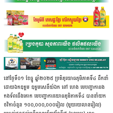
នៅថ្ងៃទី០១ ខែធ្នូ ឆ្នាំ២០២៥ ប្រតិភូយោធភូមិភាគទី៤ ដឹកនាំ
ដោយឯកឧត្តម ឧត្តមសេនីយ៍ឯក ពៅ ហេង មេបញ្ជាការរង
កងទ័ពជើងគោក មេបញ្ជាការយោធភូមិភាគទី៤ បាននាំយក
ថវិកាចំនួន ១០០,០០០,០០០រៀល (មួយរយលានរៀល)