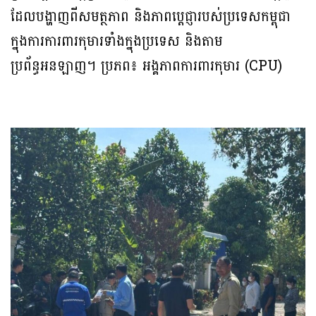
ដែលបង្ហាញពីសមត្ថភាព និងភាពប្តេជ្ញារបស់ប្រទេសកម្ពុជា
ក្នុងការការពារកុមារទាំងក្នុងប្រទេស និងតាម
ប្រព័ន្ធអនឡាញ។ ប្រភព៖ អង្គភាពការពារកុមារ (CPU)