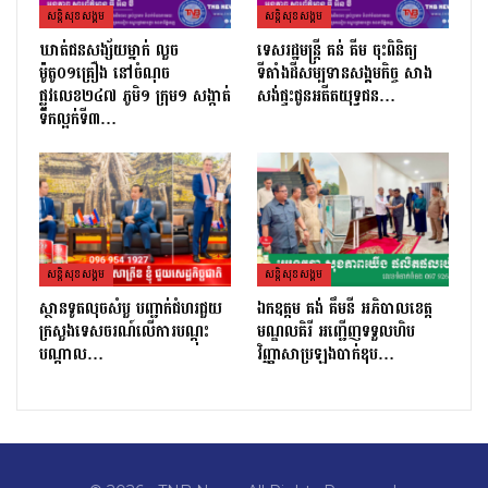
សន្តិសុខសង្គម
សន្តិសុខសង្គម
ឃាត់ជនសង្ស័យម្នាក់ លួច
ទេសរដ្ឋមន្រ្តី គន់ គីម ចុះពិនិត្យ
ម៉ូតូ០១គ្រឿង នៅចំណុច
ទីតាំងដីសម្បទានសង្គមកិច្ច សាង
ផ្លូវលេខ២៤៧ ភូមិ១ ក្រុម១ សង្កាត់
សង់ផ្ទះជូនអតីតយុទ្ធជន…
ទឹកល្អក់ទី៣…
សន្តិសុខសង្គម
សន្តិសុខសង្គម
ស្ថានទូតលុចសំបួ បញ្ជាក់ជំហរជួយ
ឯកឧត្តម គង់ គឹមនី អភិបាលខេត្ត
ក្រសួងទេសចរណ៍លើការបណ្តុះ
មណ្ឌលគិរី អញ្ជើញទទួលហិប
បណ្តាល…
វិញ្ញាសាប្រឡងបាក់ឌុប…