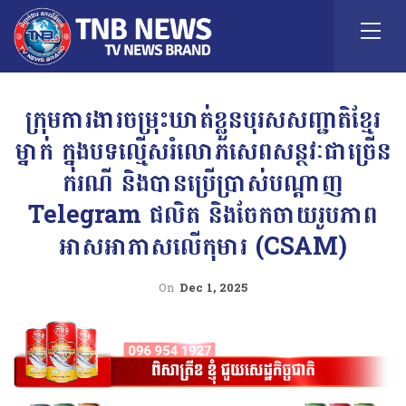
ក្រុមការងារចម្រុះឃាត់ខ្លួនបុរសសញ្ជាតិខ្មែរ
ម្នាក់ ក្នុងបទល្មើសរំលោភសេពសន្ថវៈជាច្រើន
ករណី និងបានប្រើប្រាស់បណ្តាញ
Telegram ផលិត និងចែកចាយរូបភាព
អាសអាភាសលើកុមារ (CSAM)
On
Dec 1, 2025