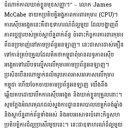
ដំណាក់កាលឃាត់ខ្លួនមុខសញ្ញា។” – លោក James
McCabe នាយកប្រតិបត្តិអង្គភាពការពារកុមារ (CPU)។
ការស៊ើបអង្កេតនេះគឺជាឧទាហរណ៍ដ៏ល្អមួយ ដែលបង្ហាញពី
ភាពប្តេជ្ញារបស់គ្រប់ស្ថាប័ន្នពាក់ព័ន្ធ ចំពោះកិច្ចការការពារកុមារ
ពីជនប្រមាញ់នៅតាមប្រព័ន្ធអនឡាញ។ នេះជាសារដាស់តឿន
ទៅកាន់គ្រប់បុគ្គលដែលគិតថាកម្ពុជាពុំមានលទ្ធភាពស៊ើប
អង្កេតទៅលើបទល្មើសលើកុមារតាមប្រព័ន្ធអនឡាញ។
ប្រសិនបើនរណាម្នាក់ផលិតរូបភាពអាសអាភាសលើកុមារ
កម្ពុជា ហើយចែកចាយតាមប្រព័ន្ធអនឡាញ យើងនឹង
ឆ្លើយតបដោយបើកការស៊ើបអង្កេត និងឃាត់ខ្លួនបុគ្គលនោះ។
សូមថ្លែងអំណរគុណដល់ស្នងការដ្ឋាននគរបាលខេត្តកំពង់ឆ្នាំង
និងស្ថាប័ន្នពាក់ព័ន្ធទាំងអស់ និងអបអរសាទរចំពោះកិច្ចសហ
ប្រតិបត្តិការដ៏ល្អប្រសើរមួយនេះ។ នេះជាឧទាហរណ៍ដ៏ល្អមួយ