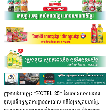
ក្រុមការងារចម្រុះ “HOTEL 25” ដែលមានសមាសភាព
ចូលរួមពីអគ្គស្នងការដ្ឋាននគរបាលជាតិនៃក្រសួងមហាផ្ទៃ,