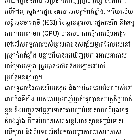
នាយកដ្ឋាននគរបាលប្រឆាំងការជួញដូរមនុស្ស និងការពារ
អនីតិជន, ស្នងការដ្ឋាននគរបាលខេត្តកំពង់ឆ្នាំង, ការិយាល័យ
សន្តិសុខមាតុភូមិ (HSI) នៃស្ថានទូតសហរដ្ឋអាមេរិក និងអង្គ
ភាពការពារកុមារ (CPU) បានសហការធ្វើការស៊ើបអង្កេត
ទៅលើសកម្មភាពរបស់បុរសជាជនសង្ស័យម្នាក់ដែលរស់នៅ
ស្រុកកំពង់ឆ្នាំង បន្ទាប់ពីបានរកឃើញរូបភាពអាសអាភាស
លើកុមារកម្ពុជា ត្រូវបានផលិតនិងបង្ហោះទៅលើ
ប្រព័ន្ធអនឡាញ។
ជាលទ្ធផលនៃការស៊ើបអង្កេត និងការឆែកឆេរបរិវេណរស់នៅ
ជាច្រើនទីតាំង បុរសអាយុ៤៣ឆ្នាំម្នាក់ត្រូវបានសមត្ថកិច្ចឃាត់
ខ្លួន និងបញ្ជូនទៅផ្តន្ទាទោសតាមច្បាប់នៅសាលាដំបូងខេត្ត
កំពង់ឆ្នាំង ពីបទរំលោភសេពសន្ថវៈមានស្ថានទម្ងន់ទោស
លើកុមារ និងពីបទផលិតចែកចាយរូបភាពអាសអាភាស