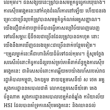
លើកុមារ។ ជនសង្ស័យនេះត្រូវបានសមត្ថកិច្ចធ្វើការឃុំឃាំង។
ការស៊ើបអង្កេតនេះនៅកំពុងដំណើរការនៅឡើយ ហើយជនរង
គ្រោះជាច្រើនរូបក៏ត្រូវបានសមត្ថកិច្ចកំណត់អត្តសញ្ញាណ។
យើងជឿជាក់ថាបន្ទាប់ពីបានធ្វើកោសល្យវិច័យពេញលេញ
ទៅលើសម្ភារៈឌីជីថលជាច្រើនដែលត្រូវបានដកហូត នោះ
យើងនឹងរកឃើញជនរងគ្រោះជាច្រើននាក់បន្ថែមទៀត។
“បុគ្គលម្នាក់នេះគឺជាហានិភ័យដ៏ធំទៅដល់កុមារ។ ខ្ញុំសូមថ្លែង
សរសើរចំពោះកិច្ចការដ៏ល្អរបស់គ្រប់ភាគីពាក់ព័ន្ធក្នុងការស៊ើប
អង្កេតនេះ ជាពិសេសចំពោះការឆ្លើយតបយ៉ាងរហ័សរបស់រាជ
រដ្ឋាភិបាលកម្ពុជា, ឯកឧត្ដម នាយឧត្ដមសេនីយ៍ ស ថេត អគ្គ
ស្នងការដ្ឋាននគរបាលជាតិ លោកឧត្តមសេនីយ៍ទោ តេង
ច័ន្ទណាត ស្នងការដ្ឋាននគរបាលខេត្តកំពង់ឆ្នាំង ការិយាល័យ
HSI ដែលបានគាំទ្រការស៊ើបអង្កេតនេះ និងឈានដល់