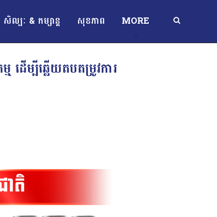
សិល្បៈ & កម្សាន្ត
សុខភាព
MORE
ម ដើម្បីឆ្លើយតបតម្រូវការ