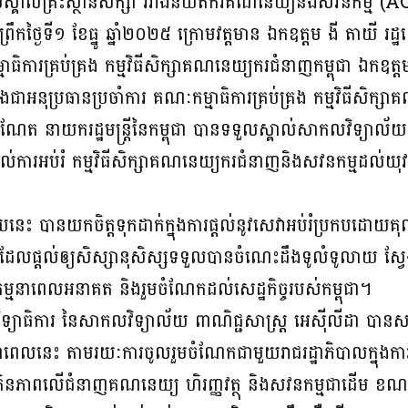
ទទួលស្គាល់គ្រឹះស្ថានសិក្សា រវាងនិយ័តករគណនេយ្យនិងសវនកម្ម
រឹកថ្ងៃទី១ ខែធ្នូ ឆ្នាំ២០២៥ ក្រោមវត្តមាន ឯកឧត្តម ងី តាយី រដ្ឋ
មាធិការគ្រប់គ្រង កម្មវិធីសិក្សាគណនេយ្យករជំនាញកម្ពុជា ឯកឧត្ត
អនុប្រធានប្រចាំការ គណៈកម្មាធិការគ្រប់គ្រង កម្មវិធីសិក្ស
ាណែត នាយករដ្ឋមន្ត្រីនៃកម្ពុជា បានទទួលស្គាល់សាកលវិទ្យាល័យ 
្តល់ការអប់រំ កម្មវិធីសិក្សាគណនេយ្យករជំនាញនិងសវនកម្មដល់យុវជន
េះ បានយកចិត្តទុកដាក់ក្នុងការផ្តល់នូវសេវាអប់រំប្រកបដោយគុណភ
្ពស់ ដែលផ្តល់ឲ្យសិស្សានុសិស្សទទួលបានចំណេះដឹងទូលំទូលាយ ស្វែ
ជីវកម្មនាពេលអនាគត និងរួមចំណែកដល់សេដ្ឋកិច្ចរបស់កម្ពុជា។
យាធិការ នៃសាកលវិទ្យាល័យ ពាណិជ្ជសាស្ត្រ អេស៊ីលីដា បាន
នេះ តាមរយៈការចូលរួមចំណែកជាមួយរាជរដ្ឋាភិបាលក្នុងការផ្
រិនភាពលើជំនាញគណនេយ្យ ហិរញ្ញវត្ថុ និងសវនកម្មជាដើម ខណ