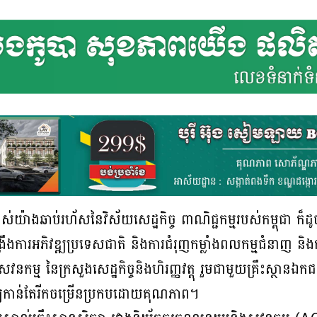
ស់យ៉ាងឆាប់រហ័សនៃវិស័យសេដ្ឋកិច្ច ពាណិជ្ជកម្មរបស់កម្ពុជា ក៏
ពង្រឹងការអភិវឌ្ឍប្រទេសជាតិ និងការជំរុញកម្លាំងពលកម្មជំនាញ និ
្ម នៃក្រសួងសេដ្ឋកិច្ចនិងហិរញ្ញវត្តុ រួមជាមួយគ្រឹះស្ថានឯកជន
យកាន់តែរីកចម្រើនប្រកបដោយគុណភាព។