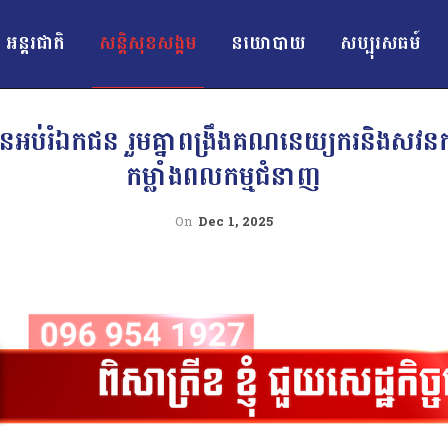
អន្ដរជាតិ
សន្តិសុខសង្គម
នយោបាយ
សប្បុរសធម៍
្ថានអប់រំឯកជន រួមគ្នាពង្រឹងគណនេយ្យករនិងសវនកម្
កម្លាំងពលកម្មជំនាញ
On
Dec 1, 2025