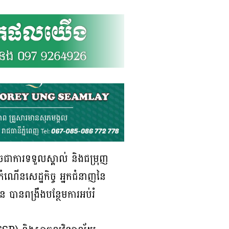
ដូចជាការទទួលស្គាល់ និងជម្រុញ
ងកំណើនសេដ្ឋកិច្ច អ្នកជំនាញនៃ
 បានពង្រឹងបន្ថែមការអប់រំ