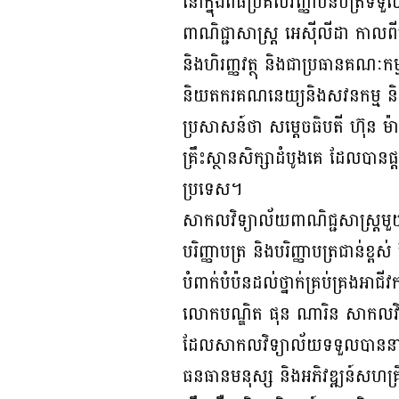
នៅក្នុងពិធីប្រគល់វិញ្ញាបនបត្រ
ពាណិជ្ជាសាស្ត្រ អេស៊ីលីដា កាលពីព្
និងហិរញ្ញវត្ថុ និងជាប្រធានគណៈកម្
និយតករគណនេយ្យនិងសវនកម្ម និងជា
ប្រសាសន៍ថា សម្តេចធិបតី ហ៊ុន ម៉
គ្រឹះស្ថានសិក្សាដំបូងគេ ដែលបានផ
ប្រទេស។
សាកលវិទ្យាល័យពាណិជ្ជសាស្រ្តមួយន
បរិញ្ញាបត្រ និងបរិញ្ញាបត្រជាន់ខ
បំពាក់បំប៉នដល់ថ្នាក់គ្រប់គ្រងអា
លោកបណ្ឌិត ផុន ណារិន សាកលវិទ្
ដែលសាកលវិទ្យាល័យទទួលបាននាពេល
ធនធានមនុស្ស និងអភិវឌ្ឍន៍សហគ្