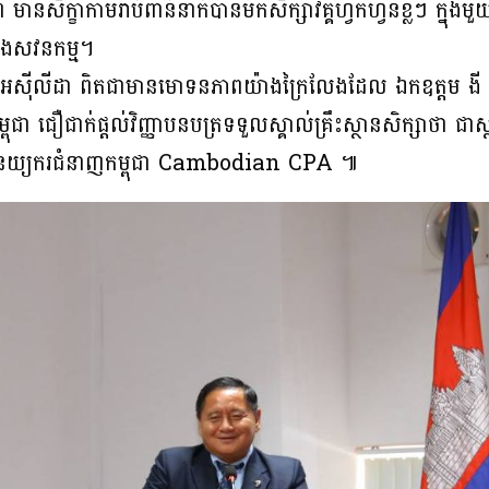
 មានសិក្ខាកាមរាប់ពាន់នាក់បានមកសិក្សាវគ្គហ្វឹកហ្វឺនខ្លីៗ ក្នុង
និងសវនកម្ម។
 អេស៊ីលីដា ពិតជាមានមោទនភាពយ៉ាងក្រៃលែងដែល ឯកឧត្តម ងី ត
ុជា ជឿជាក់ផ្តល់វិញ្ញាបនបត្រទទួលស្គាល់គ្រឹះស្ថានសិក្សាថា ជាស្
ណនេយ្យករជំនាញកម្ពុជា Cambodian CPA ៕