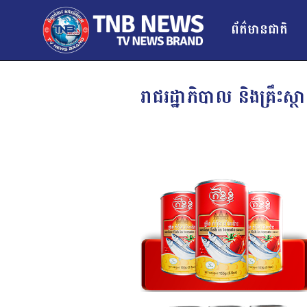
ព័ត៌មានជាតិ
រាជរដ្ឋាភិបាល និងគ្រឹះស