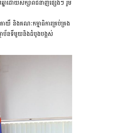
មួយឆ្នាំដោយសិក្សាពីជំនាញផ្សេងៗ រួម
ាយី និងគណៈកម្មាធិការគ្រប់គ្រង
ថាប័នទីមួយនិងដំបូងបង្អស់