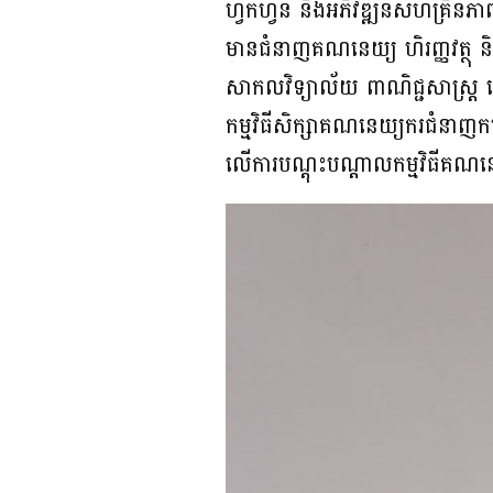
ហ្វឹកហ្វឺន និងអភិវឌ្ឍន៍សហគ្រិនភាព
មានជំនាញគណនេយ្យ ហិរញ្ញវត្ថុ 
សាកលវិទ្យាល័យ ពាណិជ្ជសាស្រ្ត
កម្មវិធីសិក្សាគណនេយ្យករជំនាញកម្ព
លើការបណ្តុះបណ្តាលកម្មវិធីគ