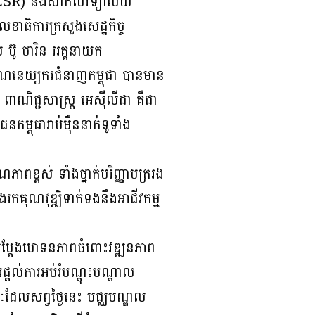
 (ACSR) និងសាកលវិទ្យាល័យ
លេខាធិការក្រសួងសេដ្ឋកិច្ច
ម ប៊ូ ថារិន អគ្គនាយក
ាគណនេយ្យករជំនាញកម្ពុជា បានមាន
ពាណិជ្ជសាស្រ្ត អេស៊ីលីដា គឺជា
កម្ពុជារាប់ម៉ឺននាក់ទូទាំង
ាពខ្ពស់ ទាំងថ្នាក់បរិញ្ញាបត្ររង
ងរកគុណវុឌ្ឍិទាក់ទងនឹងអាជីវកម្ម
សម្តែងមោទនភាពចំពោះវឌ្ឍនភាព
តល់ការអប់រំបណ្តុះបណ្តាល
ៈដែលសព្វថ្ងៃនេះ មជ្ឈមណ្ឌល