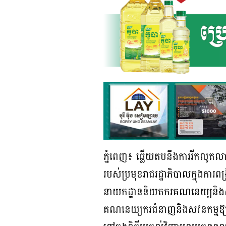
ភ្នំពេញ៖ ឆ្លើយតបនឹងការរីកលូតលា
របស់ប្រមុខរាជរដ្ឋាភិបាលក្នុងការ
នាយកដ្ឋាននិយតករគណនេយ្យនិងសវនកម
គណនេយ្យករជំនាញនិងសវនកម្មឱ្