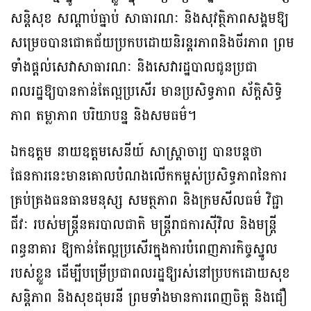
សន្តិសុខ សណ្តាប់ធ្នាប់ សាធារណៈ និងសុវត្ថិភាពសង្គមឱ្យ
សម្រេចបានជោគជ័យប្រកបដោយនិរន្តរភាពនិងចីរភាព ព្រម
ទាំងផ្តល់សេវាសាធារណៈ និងសេវារដ្ឋបាលជូនប្រជា
ពលរដ្ឋឱ្យបានកាន់តែល្អប្រសើរ មានប្រសិទ្ធភាព ស័ក្តិសិទ្ធិ
ភាព តម្លាភាព បរិយាបន្ន និងសមធម៌។
ឯកឧត្តម នាយឧត្តមសេនីយ៍ សាស្ត្រាចារ្យ បានបន្តថា
ផែនការនេះមានគោលបំណងលើកកម្ពស់ប្រសិទ្ធភាពនៃការ
គ្រប់គ្រងធនធានមនុស្ស សមត្ថភាព និងក្រមសីលធម៌ វិជ្ជា
ជីវៈ របស់មន្ត្រីនគរបាលជាតិ មន្ត្រីរាជការស៊ីវិល និងមន្ត្រី
ពន្ធនាគារ ឱ្យកាន់តែល្អប្រសើរក្នុងការបំពេញភារកិច្ចស្នូល
របស់ខ្លួន ដើម្បីបម្រើប្រជាពលរដ្ឋឱ្យរស់នៅប្របកដោយសុខ
សន្តិភាព និងសុខដុមរនី ព្រមទាំងមានការពេញចិត្ត និងជឿ