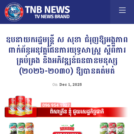
ឧបនាយករដ្ឋមន្រ្តី ស សុខា ជំរុញឱ្យអង្គភាព
ពាក់ព័ន្ធអនុវត្តផែនការយុទ្ធសាស្ត្រ ស្ដីពីការ
គ្រប់គ្រង និងអភិវឌ្ឍន៍ធនធានមនុស្ស
(២០២៦-២០៣០) ឱ្យបានគត់មត់
On
Dec 1, 2025