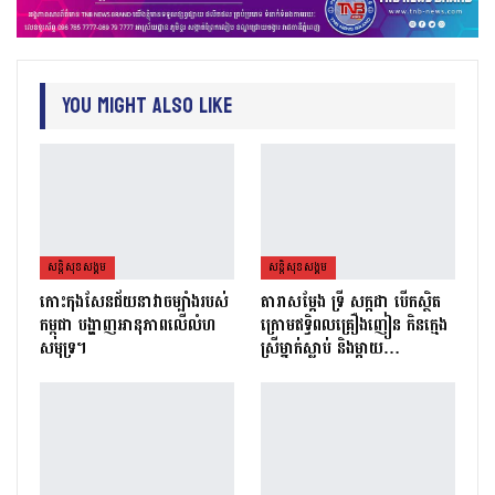
You Might Also Like
សន្តិសុខសង្គម
សន្តិសុខសង្គម
កោះកុងសែនជ័យនាវាចម្បាំងរបស់
តារាសម្ដែង ទ្រី សក្កដា បើកស្ថិត
កម្ពុជា បង្ហាញអានុភាពលើលំហ
ក្រោមឥទ្ធិពលគ្រឿងញៀន កិនក្មេង
សមុទ្រ។
ស្រីម្នាក់ស្លាប់ និងម្ដាយ…