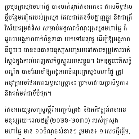
ប្រមុខក្រសួងមហាផ្ទៃ បានចាត់ទុកផែនការនេះ ជាសមិទ្ធផល
ថ្មីបន្ថែមទៀតរបស់ក្រសួង ដែលជាផែនទីបង្ហាញផ្លូវ និងជាត្រី
វិស័យតម្រង់ទិស សម្រាប់អង្គភាពចំណុះក្រសួងមហាផ្ទៃ ក៏
ដូចជាអង្គភាពពាក់ព័ន្ធនានា យកទៅអនុវត្ត ដើម្បីឱ្យអង្គភាព
នីមួយៗ មានធនធានមនុស្សសមស្របទៅតាមតម្រូវការជាក់
ស្តែងក្នុងការបំពេញភារកិច្ចស្នូលរបស់ខ្លួន។ ឯកឧត្តមអភិសន្តិ
បណ្ឌិត បានណែនាំឱ្យអង្គភាពចំណុះក្រសួងមហាផ្ទៃ ត្រូវ
អនុវត្តតាមផែនការយុទ្ធសាស្ត្រនេះ ប្រកបដោយប្រសិទ្ធភាព
និងគត់មត់ជាទីបំផុត។
ផែនការយុទ្ធសាស្ត្រស្ដីពីការគ្រប់គ្រង និងអភិវឌ្ឍន៍ធនធាន
មនុស្សរយៈពេល៥ឆ្នាំ(២០២៦-២០៣០) របស់ក្រសួង
មហាផ្ទៃ មាន ១០ចំណុចសំខាន់ៗ រួមមាន៖ ១.សេចក្ដីផ្ដើម,