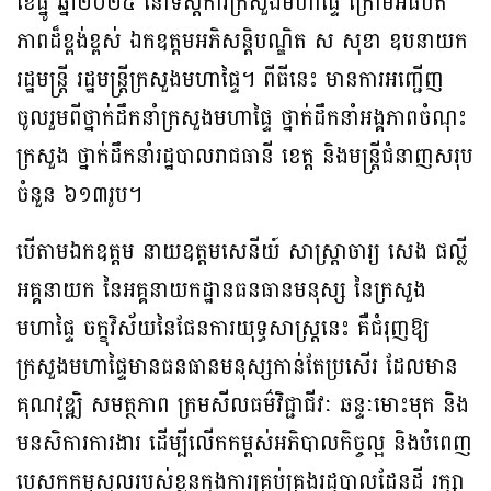
ខែធ្នូ ឆ្នាំ២០២៥ នៅទីស្តីការក្រសួងមហាផ្ទៃ ក្រោមអធិបតី
ភាពដ៏ខ្ពង់ខ្ពស់ ឯកឧត្តមអភិសន្តិបណ្ឌិត ស សុខា ឧបនាយក
រដ្ឋមន្រ្តី រដ្ឋមន្ត្រីក្រសួងមហាផ្ទៃ។ ពីធីនេះ មានការអញ្ជើញ
ចូលរួមពីថ្នាក់ដឹកនាំក្រសួងមហាផ្ទៃ ថ្នាក់ដឹកនាំអង្គភាពចំណុះ
ក្រសួង ថ្នាក់ដឹកនាំរដ្ឋបាលរាជធានី ខេត្ត និងមន្ត្រីជំនាញសរុប
ចំនួន ៦១៣រូប។
បើតាមឯកឧត្តម នាយឧត្តមសេនីយ៍ សាស្ត្រាចារ្យ សេង ផល្លី
អគ្គនាយក នៃអគ្គនាយកដ្ឋានធនធានមនុស្ស នៃក្រសួង
មហាផ្ទៃ ចក្ខុវិស័យនៃផែនការយុទ្ធសាស្ត្រនេះ គឺជំរុញឱ្យ
ក្រសួងមហាផ្ទៃមានធនធានមនុស្សកាន់តែប្រសើរ ដែលមាន
គុណវុឌ្ឍិ សមត្ថភាព ក្រមសីលធម៌វិជ្ជាជីវៈ ឆន្ទៈមោះមុត និង
មនសិការការងារ ដើម្បីលើកកម្ពស់អភិបាលកិច្ចល្អ និងបំពេញ
បេសកកម្មស្នូលរបស់ខ្លួនក្នុងការគ្រប់គ្រងរដ្ឋបាលដែនដី រក្សា