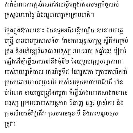
ជាក់ចំពោះការផ្ដល់សេវាដែលស្ថិតក្នុងដែនសមត្ថកិច្ចរបស់
ក្រសួងមហាផ្ទៃ និងរដ្ឋបាលថ្នាក់ក្រោមជាតិ។
ថ្លែងក្នុងឱកាសនោះ ឯកឧត្តមអភិសន្តិបណ្ឌិត ឧបនាយករដ្ឋ
មន្ត្រី បានមានប្រសាសន៍ថា ផែនការយុទ្ធសាស្ត្រ ស្តីពីការគ្រប់
គ្រង និងអភិវឌ្ឍន៍ធនធានមនុស្ស រយៈពេល ៥ឆ្នាំនេះ រៀបចំ
ឡើងដើម្បីឆ្លើយតបទៅនឹងមុំទី២ នៃយុទ្ធសាស្ត្របញ្ចកោណ
របស់រាជរដ្ឋាភិបាល អាណិត្តទី៧ នៃរដ្ឋសភា ក្រោមការដឹកនាំ
ប្រកបដោយភាពឈ្លាសវៃ របស់សម្ដេចមហាបវរធិបតី ហ៊ុន
ម៉ាណែត នាយរដ្ឋមន្ត្រនៃកម្ពុជា គឺធ្វើយ៉ាងណាកសាងធនធាន
មនុស្ស ប្រកបដោយសមត្ថភាព ជំនាញ ឆន្ទៈ ម្ចាស់ការ និង
ក្រមសីលធម៌វិជ្ជាជីវៈ ស្របតាមតួនាទី និងការទទួលខុស
ត្រូវ។