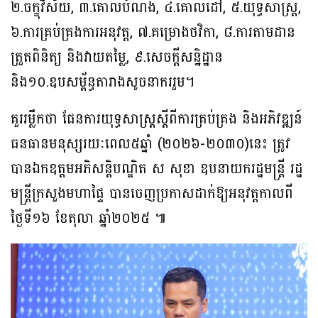
២.ចក្ខុវិស័យ, ៣.គោលបំណង, ៤.គោលដៅ, ៥.យុទ្ធសាស្ត្រ,
៦.ការគ្រប់គ្រងការអនុវត្ត, ៧.គម្រោងថវិកា, ៨.ការតាមដាន
ត្រួតពិនិត្យ និងវាយតម្លៃ, ៩.សេចក្ដីសន្និដ្ឋាន
និង១០.ឧបសម្ព័ន្ធតារាងសូចនាកររួម។
គួររម្លឹកថា ផែនការយុទ្ធសាស្ត្រស្ដីពីការគ្រប់គ្រង និងអភិវឌ្ឍន៍
ធនធានមនុស្សរយៈពេល៥ឆ្នាំ (២០២៦-២០៣០)នេះ ត្រូវ
បានឯកឧត្តមអភិសន្តិបណ្ឌិត ស សុខា ឧបនាយករដ្ឋមន្រ្តី រដ្ឋ
មន្ត្រីក្រសួងមហាផ្ទៃ បានចេញប្រកាសដាក់ឱ្យអនុវត្តកាលពី
ថ្ងៃទី១៦ ខែតុលា ឆ្នាំ២០២៥ ៕