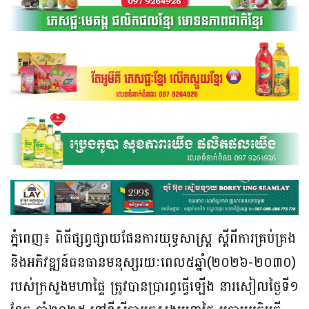
ភ្នំពេញ៖ ពិធីផ្សព្វផ្សាយផែនការយុទ្ធសាស្ត្រ ស្ដីពីការគ្រប់គ្រង
និងអភិវឌ្ឍន៍ធនធានមនុស្សរយៈពេល៥ឆ្នាំ(២០២៦-២០៣០)
របស់ក្រសួងមហាផ្ទៃ ត្រូវបានប្រារព្ធធ្វើឡើង នារសៀលថ្ងៃទី១