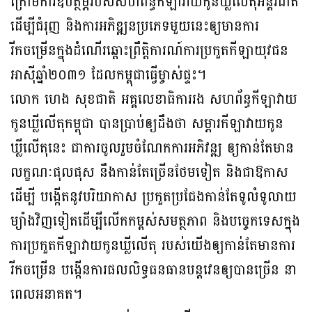
ក្រោមការឧបត្ថម្ភរបស់សហព័ន្ធកីឡាវាយកូនឃ្លីលើតុអន្តរជាតិ
ដើម្បីជំរុញ និងការអភិឌ្ឍនប្រភេទមួយនេះឲ្យមានការ
រីកចម្រើនក្នុងដំណើរឆ្ពោះព្រឹត្តិការណ៍ការប្រកួតកីឡាយុវជន
អាស៊ីឆ្នាំ២០៣១ ដែលកម្ពុជាធ្វើម្ចាស់ផ្ទះ។
លោក ហេង សុខជាតិ អគ្គលេខាធិការរង សហព័ន្ធកីឡាវាយ
កូនឃ្លីលើតុកម្ពុជា បានប្រាប់ឲ្យដឹងថា សម្ភារកីឡាវាយកូន
ឃ្លីលើតុនេះ ជាការចូលរួមចំណែកការអភិវន្ឍ ឲ្យកាន់តែមាន
លក្ខណៈផុលផុស នឹងកាន់តែច្រើនថែមទៀត និងជាឱកាស
ដើម្បី បង្កើតនូវបរិយាកាស ប្រកួតប្រជែងកាន់តែទូលំទូលាយ
ម្យ៉ាងវិញទៀតដើម្បីលើកកម្ពស់សមត្ថភាព និងបច្ចេកទេសក្នុង
ការប្រកួតកីឡាវាយកូនឃ្លីលើតុ របស់យើងឲ្យកាន់តែមានការ
រីកចម្រើន បង្កើនការផលលិទ្ធធនធានបន្តវេនឲ្យបានច្រើន នា
ពេលអនាគត។