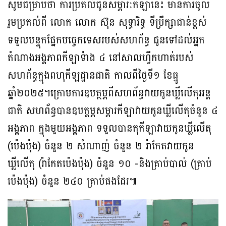
សូមជម្រាបថា ការប្រគល់ជូនសម្ភារៈកីឡានេះ មានការចូល
រួមប្រគល់ពី លោក លោក ស៊ុន សុទ្ធារិទ្ធ ទីប្រឹក្សាជាន់ខ្ពស់
ទទួលបន្ទុកផ្នែកបច្ចេកទេសរបស់សហព័ន្ធ ជូនទៅដល់អ្នក
តំណាងអង្គភាពកីឡាទំាង ៤ នៅសាលហ្វឹកហាត់របស់
សហព័ន្ធក្នុងពហុកីឡដ្ឋានជាតិ កាលពីថ្ងៃទី១ ខែធ្នូ
ឆ្នាំ២០២៥។ក្រោមការឧបត្ថម្ភពីសហព័ន្ធវាយកូនឃ្លីលើតុអន្ត
ជាតិ សហព័ន្ធបានឧបត្តម្ភសម្ភារកីឡាវាយកូនឃ្លីលើតុចំនួន ៤
អង្គភាព ក្នុងមួយអង្គភាព ទទួលបានតុកីឡាវាយកូនឃ្លីលើតុ
(ប៉េងប៉ុង) ចំនួន ២ សំណាញ់ ចំនួន ២ រ៉ាកែតវាយកូន
ឃ្លីលើតុ (រ៉ាកែតប៉េងប៉ុង) ចំនួន ១០ -និងគ្រាប់បាល់ (គ្រាប់
ប៉េងប៉ុង) ចំនួន ២៤០ គ្រាប់ផងដែរ៕