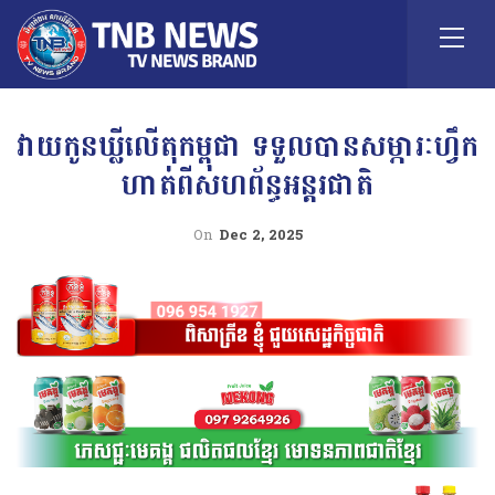
វាយកូនឃ្លីលើតុកម្ពុជា ទទួលបានសម្ភារៈហ្វឹក
ហាត់ពីសហព័ន្ធអន្តរជាតិ
On
Dec 2, 2025