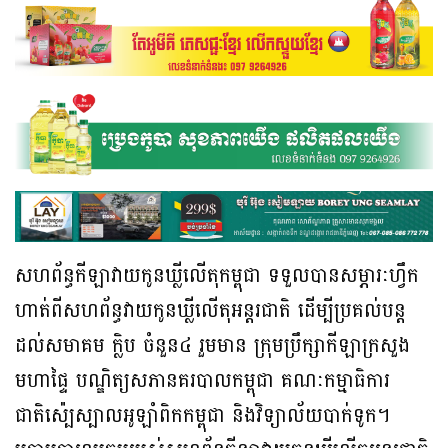
សហព័ន្ធកីឡាវាយកូនឃ្លីលើតុកម្ពុជា ទទួលបានសម្ភារៈហ្វឹក
ហាត់ពីសហព័ន្ធវាយកូនឃ្លីលើតុអន្តរជាតិ ដើម្បីប្រគល់បន្ត
ដល់សមាគម ក្លិប ចំនួន៤ រួមមាន ក្រុមប្រឹក្សាកីឡាក្រសួង
មហាផ្ទៃ បណ្ឌិត្យសភានគរបាលកម្ពុជា គណៈកម្មាធិការ
ជាតិស៉្បេស្បាលអូឡាំពិកកម្ពុជា និងវិទ្យាល័យបាក់ទូក។