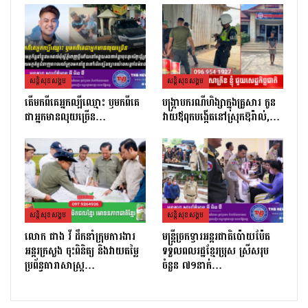
សន្តិសុខសង្គម
សន្តិសុខសង្គម
តេីមកពីគេអ្នកល្បីឈ្មោះ​ ឫមកពីគេ
បង្ក្រាបករណីហិង្សាក្នុងគ្រួសារ កូន
ជាអ្នកមានលុយច្រេីន​…
វាយឪពុកបង្កើតនៅស្រុកឱរ៉ាល់,…
សន្តិសុខសង្គម
សន្តិសុខសង្គម
លោក ផាង វី ដឹកនាំក្រុមការងារ
មន្ត្រីច្រកទ្វារអន្តរជាតិប៉ោយប៉ែត
អន្តរក្រសួង ចុះពិនិត្យ និងវាយតម្លៃ
ទទួលពលរដ្ឋខ្មែរប្រុស ស្រីសរុប
ប្រព័ន្ធធារាសាស្ត្រ…
ចំនួន ៧១នាក់…