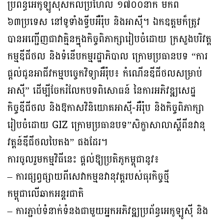
ប្រព័ន្ធអេកូឡូស៊ីសកលប្រហែល ១៧០០នាក់ មកពី
៦៣ប្រទេស នៅទូទាំងទ្វីបអឺរ៉ុប និងអាស៊ី។ ឯកឧត្តមក៏ត្រូវ
បានអញ្ជើញជាវាគ្មិនក្នុងកិច្ចពិភាក្សារៀបចំដោយ ក្រសួងបរិវត្ត
កម្មឌីជីថល និងទំនើបកម្មរដ្ឋាភិបាល ក្រោមប្រធានបទ “ការ
ផ្តល់ជូនអាជីវកម្មបច្ចេកវិទ្យាអឺរ៉ុប៖ កំណើនឌីជីថលសម្រាប់
អាស៊ី” ដើម្បីចែករំលែកបទពិសោធន៍ នៃការអភិវឌ្ឍសេដ្ឋ
កិច្ចឌីជីថល និងឱកាសវិនិយោគអាស៊ី-អឺរ៉ុប និងកិច្ចពិភាក្សា
រៀបចំដោយ GIZ ក្រោមប្រធានបទ”សិក្ខាសាលាស្តីពីនវានុ
វត្តន៍ឌីជីថលបៃតង” ផងដែរ។
ការចូលរួមកម្មវិធីនេះ ផ្តល់ឱ្យប្រតិភូកម្ពុជានូវ៖
– ការផ្សព្វផ្សាយពីសេវាកម្មនវានុវត្តរបស់ធុរកិច្ចថ្មី
កម្ពុជាលើឆាកអន្តរជាតិ
– ការភ្ជាប់ទំនាក់ទំនងជាមួយអ្នកអភិវឌ្ឍប្រព័ន្ធអេកូឡូស៊ី និង