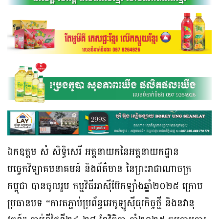
ឯកឧត្តម សំ សិទ្ធិសេរី អគ្គនាយកនៃអគ្គនាយកដ្ឋាន
បច្ចេកវិទ្យាគមនាគមន៍ និងព័ត៌មាន នៃព្រះរាជាណាចក្រ
កម្ពុជា បានចូលរួម កម្មវិធីអាស៊ីប៊ែកឡាំងឆ្នាំ២០២៥ ក្រោម
ប្រធានបទ “ការតភ្ជាប់ប្រព័ន្ធអេកូឡូស៊ីធុរកិច្ចថ្មី និងនវានុ