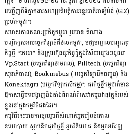
វត្តន៍” ចាប់ពីថ្ងៃទី២៤-២៨ ខែវិច្ឆិកា ឆ្នាំ២០២៥ តបតាមការ
អញ្ជើញពីទីភ្នាក់ងារសហប្រតិបត្តិការអន្តរជាតិអាឡឺម៉ង់ (GIZ)
ប្រចាំកម្ពុជា។
សមាសភាពគណៈប្រតិភូកម្ពុជា រួមមាន តំណាង
បណ្ឌិត្យសភាបច្ចេកវិទ្យាឌីជីថលកម្ពុជា, មជ្ឈមណ្ឌលបណ្តុះធុរ
កិច្ចថ្មី “តេជោ” និងក្រុមហ៊ុនធុរកិច្ចថ្មីក្នុងវិស័យផ្សេងៗដូចជា
Vp.Start (បច្ចេកវិទ្យាថាមពល), Pilltech (បច្ចេកវិទ្យា
សុខាភិបាល), Bookmebus ( បច្ចេកវិទ្យាដឹកជញ្ជូន) និង
Konektagri (បច្ចេកវិទ្យាកសិកម្ម)។ ធុរកិច្ចថ្មីកម្ពុជាក៏មាន
ឱកាសធ្វើបទបង្ហាញនិងតាំងពិពណ៌ពីសេវាកម្មនវានុវត្តន៍របស់
ខ្លួននៅក្នុងកម្មវិធីផងដែរ។
កម្មវិធីនេះមានការចូលរួមពីសំណាក់អ្នករៀបចំគោល
នយោបាយ ស្ថាបនិកធុរកិច្ចថ្មី អ្នកវិនិយោគ និងអ្នកអភិវឌ្ឍ