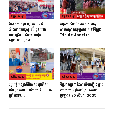
សន្តិសុខសង្គម
សន្តិសុខសង្គម
ឯកឧត្តម សុខ លូ អញ្ជើញចែក
មនុស្ស ៤នាក់ស្លាប់ ក្នុងហេតុ
អំណោយមនុស្សធម៌ ជូនប្រជា
ការណ៍ធ្លាក់ឧទ្ធម្ភាគចក្រនៅទីក្រុង
ពលរដ្ឋងាយរងគ្រោះបំផុត
Rio de Janeiro…
ចំនួន៣០០គ្រួសារ…
សន្តិសុខសង្គម
សន្តិសុខសង្គម
រដ្ឋមន្ត្រីក្រសួងព័ត៌មាន៖ កុងតឺន័រ
ទិដ្ឋភាព​ទូទៅ​នៃ​ការ​បិទ​បញ្ជី​ឈ្មោះ​
និងលួសបន្លា មិនមែនជាខ្សែបន្ទាត់
បេក្ខជន​ប្រឡងបាក់ឌុប សម័យ​
ព្រំដែនទេ…
ប្រឡង៖ ១០ សីហា ២០២៦