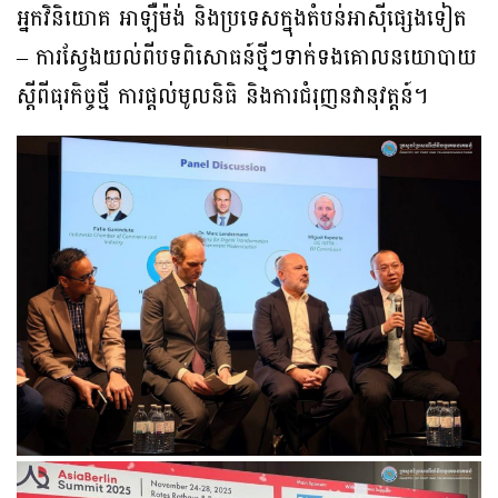
អ្នកវិនិយោគ អាឡឺម៉ង់ និងប្រទេសក្នុងតំបន់អាស៊ីផ្សេងទៀត
– ការស្វែងយល់ពីបទពិសោធន៍ថ្មីៗទាក់ទងគោលនយោបាយ
ស្តីពីធុរកិច្ចថ្មី ការផ្តល់មូលនិធិ និងការជំរុញនវានុវត្តន៍។