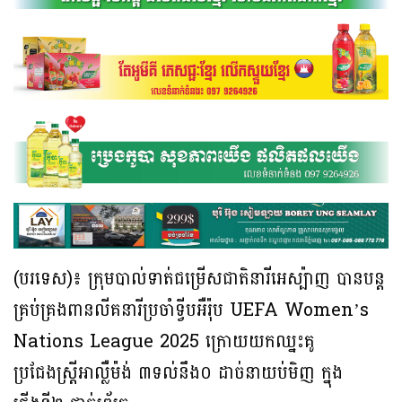
(បរទេស)៖ ក្រុមបាល់ទាត់ជម្រើសជាតិនារីអេស្ប៉ាញ បានបន្ត
គ្រប់គ្រងពានលីគនារីប្រចាំទ្វីបអឺរ៉ុប UEFA Women’s
Nations League 2025 ក្រោយយកឈ្នះគូ
ប្រជែងស្រ្តីអាល្លឺម៉ង់ ៣ទល់នឹង០ ដាច់នាយប់មិញ ក្នុង