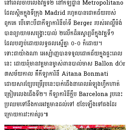
នៅពេលចាប់លេងវគ្គទី២ នៅកីឡដ្ឋាន Metropolitano
ដែលស្ថិតក្នុងទីក្រុង Madrid រហូតបានជោគជ័យរបស់
ពួកគេ បើទោះបីជាកីឡាការិនីចាំទី Berger របស់អាល្លឺម៉ង់
បានព្យាយាមសង្រ្គោះបាល់ ២លើកដ៏អស្ចារ្យពីក្នុងវគ្គទី១
ដែលបញ្ចប់ដោយលទ្ធផលស្មើគ្នា ០-០ ក៏ដោយ។
ទោះជាយ៉ាងណា អេស្ប៉ាញបានទទួលជោគជ័យក្នុងផ្ទះពេល
នេះ ដោយពុំមានវត្តមានម្ចាស់ពានបាល់មាស Ballon dÓr
៣សម័យកាល គឺកីឡាការិនី Aitana Bonmati
ដោយសារខ្សែបម្រើរូបនេះបាក់ជើងនាពេលអំឡុងហ្វឹកហាត់
ត្រៀមលេងជើងទី២។ កីឡាការិនីក្លឹប Barcelona រូបនេះ
ប្រឈមទៅនឹងការអវត្តមានដល់ទៅ ៥ខែឡើងទៅផងដែរ
ក្រោយការវះកាត់រួច៕