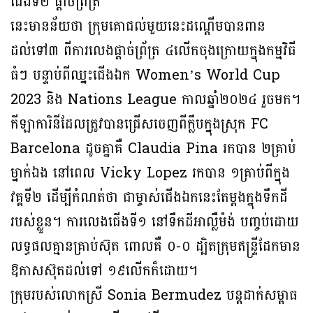
ជើងទី២ ផ្តាច់ព្រ័ត្រ
នេះមានន័យថា ក្រុមគោជល់មួយនេះដណ្តើមបានពាន
ដល់ទៅ៣ ពីការលេងផ្តាច់ព្រ័ត្រ ៤លើកចុងក្រោយក្នុងកម្មវិធី
ធំៗ បន្ទាប់ពីឈ្នះជើងឯក Women’s World Cup
2023 និង Nations League កាលឆ្នាំ២០២៤ រួចមក។
កីឡាការិនីដែលត្រូវបានជ្រើសចេញពីក្លឹបក្នុងស្រុក FC
Barcelona ដូចគ្នាគឺ Claudia Pina រកបាន ២គ្រាប់
ម្នាក់ឯង នៅពេល Vicky Lopez រកបាន ១គ្រាប់ពីក្នុង
វគ្គទី២ ដើម្បីកំណត់ថា ជាម្ចាស់ជើងឯកនេះតែម្តងក្នុងទឹកដី
របស់ខ្លួន។ ការលេងជើងទី១ នៅទឹកដីអាល្លឺម៉ង់ បញ្ចប់ដោយ
លទ្ធផលគ្មានគ្រាប់ស៊ុត ពោលគឺ ០-០ ដ្បិតក្រុមឥន្រ្ទីដែកមាន
ឱកាសស៊ុតដល់ទៅ ១៩លើកក៏ដោយ។
ក្រុមរបស់លោកស្រី Sonia Bermudez បន្តដាក់សម្ពាធ