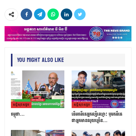
You Might Also Like
សន្តិសុខសង្គម
សន្តិសុខសង្គម
កម្ពុជា…
តេីមកពីគេអ្នកល្បីឈ្មោះ​ ឫមកពីគេ
ជាអ្នកមានលុយច្រេីន​…